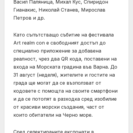
Васил Паляница, Михал Кус, Спиридон
Гианакис, Николай Станев, Мирослав
Петров и др.
Като съпътстващо събитие на фестивала
Art realm con е свободният достъп до
специално приложение за добавена
реалност, чрез два QR кода, поставени на
входа на Морската градина във Варна. До
31 август (неделя), жителите и гостите на
града ще могат да се възползват от
кодовете с помощта на своите смартфони
и да се потопят в разходка сред изобилие
от красиви морски създания, част от
които обитатели на Черно море.
Сред селектираните експонати в