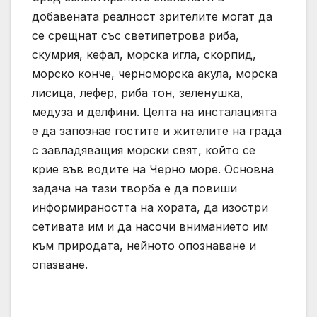
добавената реалност зрителите могат да
се срещнат със светипетрова риба,
скумрия, кефал, морска игла, скорпид,
морско конче, черноморска акула, морска
лисица, лефер, риба тон, зеленушка,
медуза и делфини. Целта на инсталацията
е да запознае гостите и жителите на града
с завладяващия морски свят, който се
крие във водите на Черно море. Основна
задача на тази творба е да повиши
информираността на хората, да изостри
сетивата им и да насочи вниманието им
към природата, нейното опознаване и
опазване.