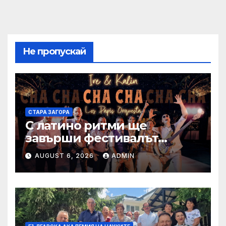
Не пропускай
СТАРА ЗАГОРА
С латино ритми ще
завърши фестивалът
„Август е музика“ в Стара
AUGUST 6, 2026
ADMIN
Загора