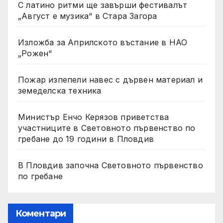
С латино ритми ще завърши фестивалът
„Август е музика“ в Стара Загора
Изложба за Априлското въстание в НАО
„Рожен“
Пожар изпепели навес с дървен материал и
земеделска техника
Министър Енчо Керязов приветства
участниците в Световното първенство по
гребане до 19 години в Пловдив
В Пловдив започна Световното първенство
по гребане
Коментари