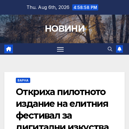
Skip
Thu. Aug 6th, 2026
4:58:59 PM
to
content
НОВИНИ
ВАРНА
Откриха пилотното
издание на елитния
фестивал за
дигитални изкуства