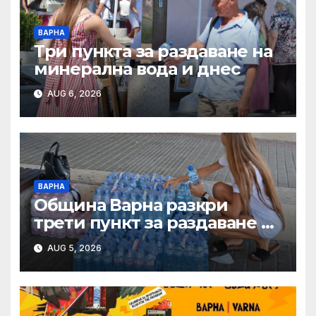
ВАРНА
Три пункта за раздаване на
минерална вода и днес
AUG 6, 2026
ВАРНА
Община Варна разкри
трети пункт за раздаване на
минерална вода
AUG 5, 2026