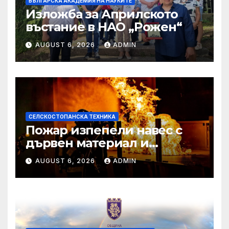
БЪЛГАРСКА АКАДЕМИЯ НА НАУКИТЕ
Изложба за Априлското
въстание в НАО „Рожен“
AUGUST 6, 2026
ADMIN
СЕЛСКОСТОПАНСКА ТЕХНИКА
Пожар изпепели навес с
дървен материал и
земеделска техника
AUGUST 6, 2026
ADMIN