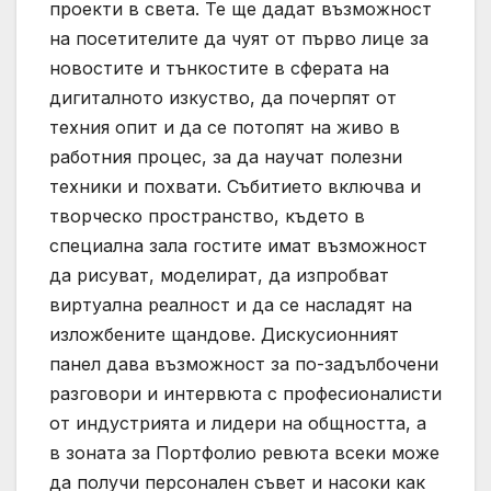
проекти в света. Те ще дадат възможност
на посетителите да чуят от първо лице за
новостите и тънкостите в сферата на
дигиталното изкуство, да почерпят от
техния опит и да се потопят на живо в
работния процес, за да научат полезни
техники и похвати. Събитието включва и
творческо пространство, където в
специална зала гостите имат възможност
да рисуват, моделират, да изпробват
виртуална реалност и да се насладят на
изложбените щандове. Дискусионният
панел дава възможност за по-задълбочени
разговори и интервюта с професионалисти
от индустрията и лидери на общността, а
в зоната за Портфолио ревюта всеки може
да получи персонален съвет и насоки как