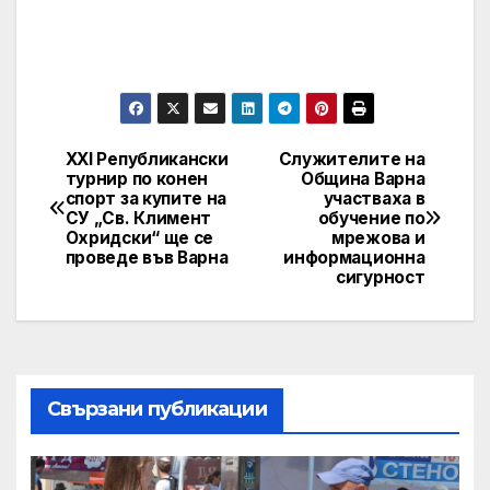
XXI Републикански
Служителите на
Post
турнир по конен
Община Варна
спорт за купите на
участваха в
navigation
СУ „Св. Климент
обучение по
Охридски“ ще се
мрежова и
проведе във Варна
информационна
сигурност
Свързани публикации