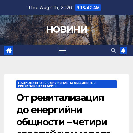
Skip
Thu. Aug 6th, 2026
6:18:43 AM
to
content
НОВИНИ
НАЦИОНАЛНОТО СДРУЖЕНИЕ НА ОБЩИНИТЕ В
РЕПУБЛИКА БЪЛГАРИЯ
От ревитализация
до енергийни
общности – четири