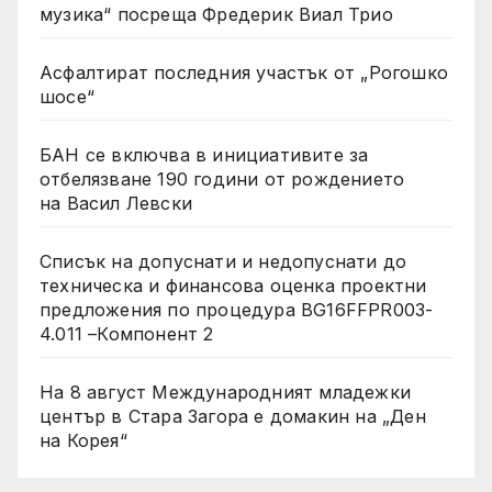
музика“ посреща Фредерик Виал Трио
Асфалтират последния участък от „Рогошко
шосе“
БАН се включва в инициативите за
отбелязване 190 години от рождението
на Васил Левски
Списък на допуснати и недопуснати до
техническа и финансова оценка проектни
предложения по процедура BG16FFPR003-
4.011 –Компонент 2
На 8 август Международният младежки
център в Стара Загора е домакин на „Ден
на Корея“