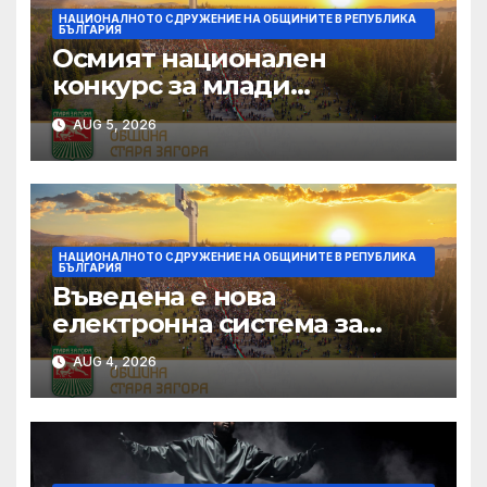
НАЦИОНАЛНОТО СДРУЖЕНИЕ НА ОБЩИНИТЕ В РЕПУБЛИКА
БЪЛГАРИЯ
Осмият национален
конкурс за млади
изпълнители „Дунавски
AUG 5, 2026
звезди“ се подготвя в
Силистра
НАЦИОНАЛНОТО СДРУЖЕНИЕ НА ОБЩИНИТЕ В РЕПУБЛИКА
БЪЛГАРИЯ
Въведена е нова
електронна система за
кандидатстване по
AUG 4, 2026
Национален фонд
„Култура“