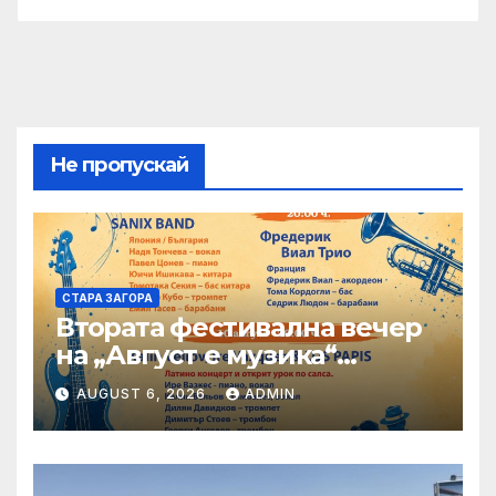
Не пропускай
СТАРА ЗАГОРА
Втората фестивална вечер
на „Август е музика“
посреща Фредерик Виал
AUGUST 6, 2026
ADMIN
Трио