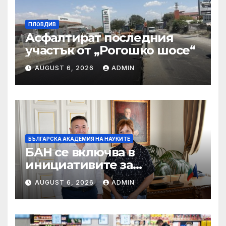
ПЛОВДИВ
Асфалтират последния
участък от „Рогошко шосе“
AUGUST 6, 2026
ADMIN
БЪЛГАРСКА АКАДЕМИЯ НА НАУКИТЕ
БАН се включва в
инициативите за
отбелязване 190 години от
AUGUST 6, 2026
ADMIN
рождението на Васил
Левски