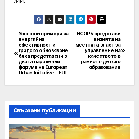
/ИИ/
Успешни примери за
НСОРБ представи
Post
енергийна
визията на
ефективност и
местната власт за
navigation
градско обновяване
управление на
бяха представени в
качеството в
двата паралелни
ранното детско
форума на European
образование
Urban Initiative – EUI
Свързани публикации