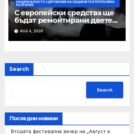
НАЦИОНАЛНОТО СДРУЖЕНИЕ НА ОБЩИНИТЕ В РЕПУБЛИКА
БЪЛГАРИЯ
С европейски средства ще
бъдат ремонтирани двете
най-стари училища в Ямбол
AUG 4, 2026
Search
Search
Последни новини
Втората фестивална вечер на „Август е