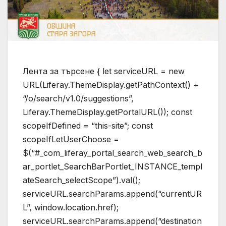
Лента за търсене { let serviceURL = new
URL(Liferay.ThemeDisplay.getPathContext() +
“/o/search/v1.0/suggestions”,
Liferay.ThemeDisplay.getPortalURL()); const
scopeIfDefined = “this-site”; const
scopeIfLetUserChoose =
$(“#_com_liferay_portal_search_web_search_b
ar_portlet_SearchBarPortlet_INSTANCE_templ
ateSearch_selectScope”).val();
serviceURL.searchParams.append(“currentUR
L”, window.location.href);
serviceURL.searchParams.append(“destination