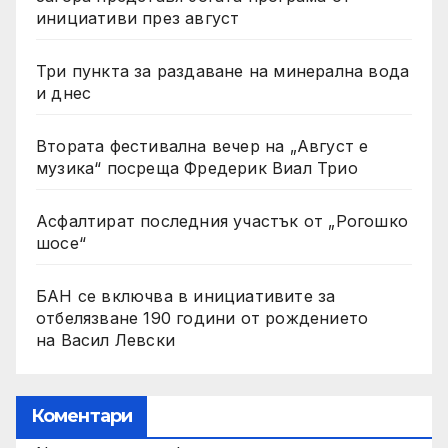
инициативи през август
Три пункта за раздаване на минерална вода
и днес
Втората фестивална вечер на „Август е
музика“ посреща Фредерик Виал Трио
Асфалтират последния участък от „Рогошко
шосе“
БАН се включва в инициативите за
отбелязване 190 години от рождението
на Васил Левски
Коментари