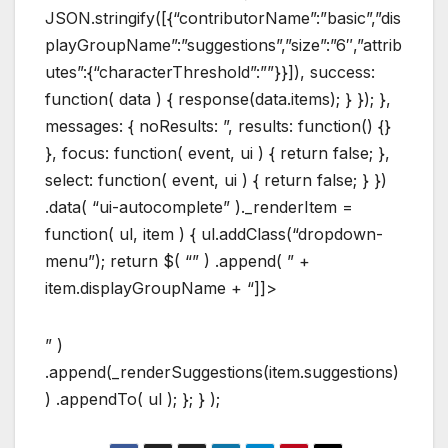
JSON.stringify([{“contributorName”:”basic”,”dis
playGroupName”:”suggestions”,”size”:”6″,”attrib
utes”:{“characterThreshold”:””}}]), success:
function( data ) { response(data.items); } }); },
messages: { noResults: ”, results: function() {}
}, focus: function( event, ui ) { return false; },
select: function( event, ui ) { return false; } })
.data( “ui-autocomplete” )._renderItem =
function( ul, item ) { ul.addClass(“dropdown-
menu”); return $( “” ) .append( ” +
item.displayGroupName + “]]>
” )
.append(_renderSuggestions(item.suggestions)
) .appendTo( ul ); }; } );