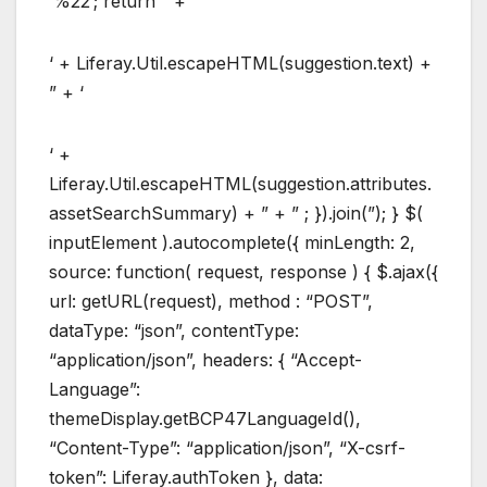
‘%22’; return ” + ‘
‘ + Liferay.Util.escapeHTML(suggestion.text) +
” + ‘
‘ +
Liferay.Util.escapeHTML(suggestion.attributes.
assetSearchSummary) + ” + ” ; }).join(”); } $(
inputElement ).autocomplete({ minLength: 2,
source: function( request, response ) { $.ajax({
url: getURL(request), method : “POST”,
dataType: “json”, contentType:
“application/json”, headers: { “Accept-
Language”:
themeDisplay.getBCP47LanguageId(),
“Content-Type”: “application/json”, “X-csrf-
token”: Liferay.authToken }, data: