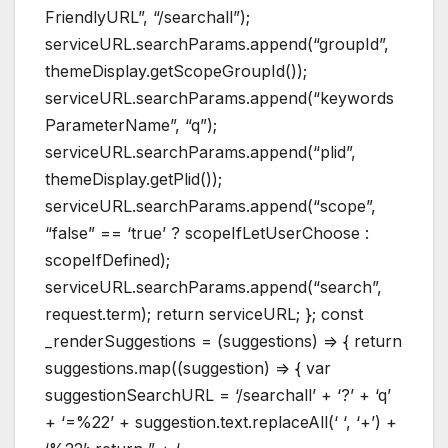
FriendlyURL”, “/searchall”);
serviceURL.searchParams.append(“groupId”,
themeDisplay.getScopeGroupId());
serviceURL.searchParams.append(“keywords
ParameterName”, “q”);
serviceURL.searchParams.append(“plid”,
themeDisplay.getPlid());
serviceURL.searchParams.append(“scope”,
“false” == ‘true’ ? scopeIfLetUserChoose :
scopeIfDefined);
serviceURL.searchParams.append(“search”,
request.term); return serviceURL; }; const
_renderSuggestions = (suggestions) => { return
suggestions.map((suggestion) => { var
suggestionSearchURL = ‘/searchall’ + ‘?’ + ‘q’
+ ‘=%22’ + suggestion.text.replaceAll(‘ ‘, ‘+’) +