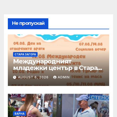
Не пропускай
СТАРА ЗАГОРА
Международният
младежки център в Стара
Загора представя богата
AUGUST 6, 2026
ADMIN
програма от инициативи
през август
ВАРНА