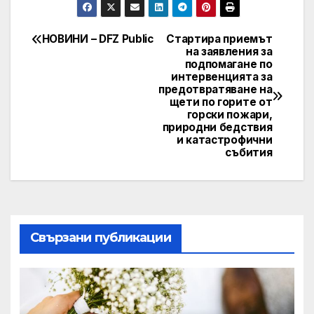
НОВИНИ – DFZ Public
Стартира приемът
Post
на заявления за
подпомагане по
navigation
интервенцията за
предотвратяване на
щети по горите от
горски пожари,
природни бедствия
и катастрофични
събития
Свързани публикации