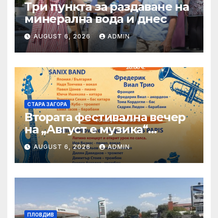
Три пункта за раздаване на
минерална вода и днес
AUGUST 6, 2026
ADMIN
СТАРА ЗАГОРА
Втората фестивална вечер
на „Август е музика“
посреща Фредерик Виал
AUGUST 6, 2026
ADMIN
Трио
ПЛОВДИВ