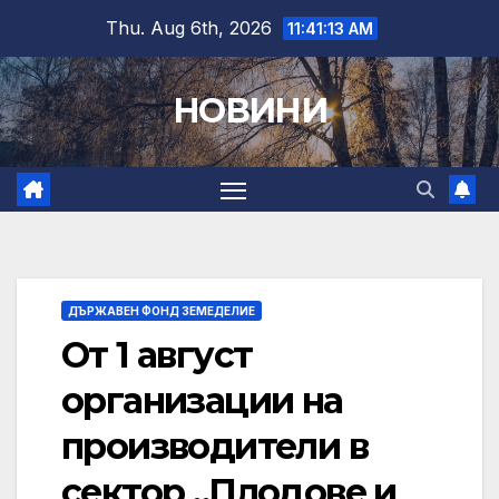
Skip
Thu. Aug 6th, 2026
11:41:14 AM
to
content
НОВИНИ
ДЪРЖАВЕН ФОНД ЗЕМЕДЕЛИЕ
От 1 август
организации на
производители в
сектор „Плодове и