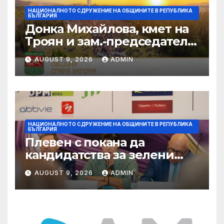
НАЦИОНАЛНОТО СДРУЖЕНИЕ НА ОБЩИНИТЕ В РЕПУБЛИКА
БЪЛГАРИЯ
Донка Михайлова, кмет на
Троян и зам.-председател
на НСОРБ: Знаем какво е
AUGUST 9, 2026
ADMIN
произведено, как е
произведено и какво влиза
в детското меню
НАЦИОНАЛНОТО СДРУЖЕНИЕ НА ОБЩИНИТЕ В РЕПУБЛИКА
БЪЛГАРИЯ
Плевен с покана да
кандидатства за зелени
инвестиции в градска
AUGUST 9, 2026
ADMIN
среда