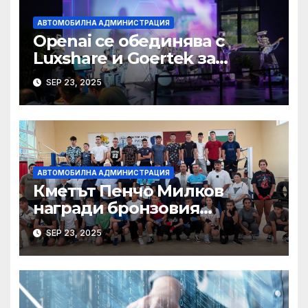
АВТОМОБИЛНА АДМИНИСТРАЦИЯ
Openai се обединява с
Luxshare и Goertek за
разработване на ново AI
SEP 23, 2025
устройство · Technode
АВТОМОБИЛНА АДМИНИСТРАЦИЯ
Кметът Пенчо Милков
награди бронзовия
медалист от Световното по
SEP 23, 2025
бокс Радослав Росенов