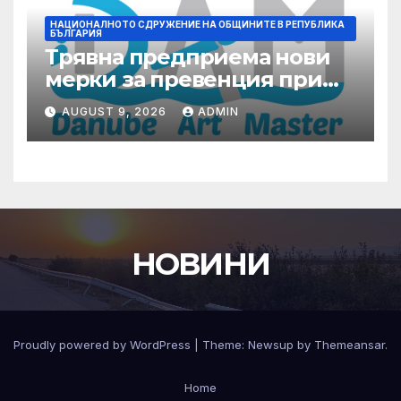
НАЦИОНАЛНОТО СДРУЖЕНИЕ НА ОБЩИНИТЕ В РЕПУБЛИКА
БЪЛГАРИЯ
Трявна предприема нови
мерки за превенция при
бедствия и аварии
AUGUST 9, 2026
ADMIN
НОВИНИ
Proudly powered by WordPress
|
Theme:
Newsup
by
Themeansar
.
Home