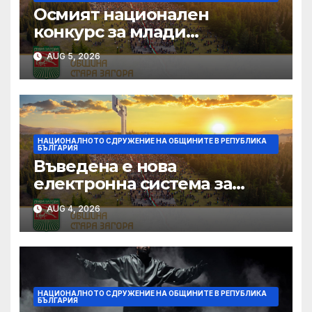
Осмият национален
конкурс за млади
изпълнители „Дунавски
AUG 5, 2026
звезди“ се подготвя в
Силистра
НАЦИОНАЛНОТО СДРУЖЕНИЕ НА ОБЩИНИТЕ В РЕПУБЛИКА
БЪЛГАРИЯ
Въведена е нова
електронна система за
кандидатстване по
AUG 4, 2026
Национален фонд
„Култура“
НАЦИОНАЛНОТО СДРУЖЕНИЕ НА ОБЩИНИТЕ В РЕПУБЛИКА
БЪЛГАРИЯ