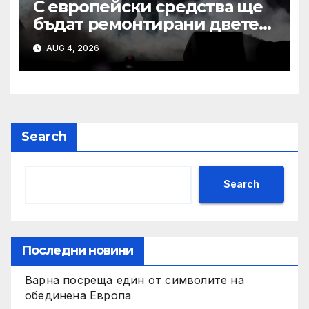
С европейски средства ще
бъдат ремонтирани двете
най-стари училища в Ямбол
AUG 4, 2026
Search
Search
Последни новини
Варна посреща един от символите на
обединена Европа