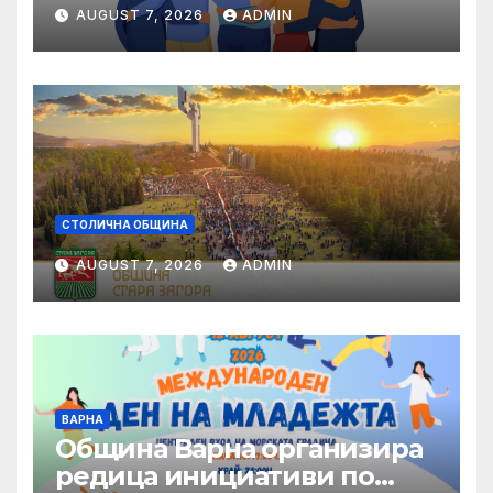
управление на местната
AUGUST 7, 2026
ADMIN
икономика
СТОЛИЧНА ОБЩИНА
AUGUST 7, 2026
ADMIN
ВАРНА
Община Варна организира
редица инициативи по