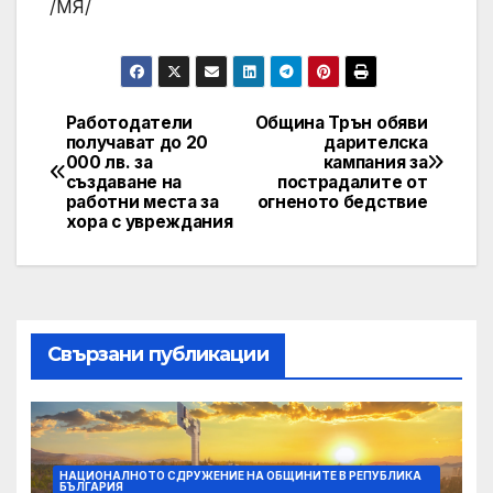
/МЯ/
Работодатели
Община Трън обяви
Post
получават до 20
дарителска
000 лв. за
кампания за
navigation
създаване на
пострадалите от
работни места за
огненото бедствие
хора с увреждания
Свързани публикации
НАЦИОНАЛНОТО СДРУЖЕНИЕ НА ОБЩИНИТЕ В РЕПУБЛИКА
БЪЛГАРИЯ