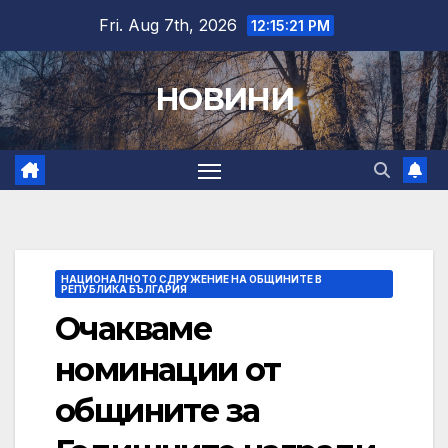
Skip
Fri. Aug 7th, 2026
12:15:22 PM
to
content
НОВИНИ
НАЦИОНАЛНОТО СДРУЖЕНИЕ НА ОБЩИНИТЕ В
РЕПУБЛИКА БЪЛГАРИЯ
Очакваме
номинации от
общините за