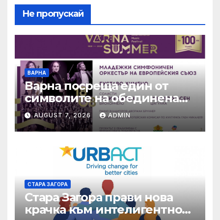
Не пропускай
ВАРНА
Варна посреща един от
символите на обединена
Европа
AUGUST 7, 2026
ADMIN
СТАРА ЗАГОРА
Стара Загора прави нова
крачка към интелигентно