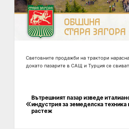
Световните продажби на трактори нараснах
докато пазарите в САЩ и Турция се свиват
Вътрешният пазар изведе италиан
Post
индустрия за земеделска техника
navigation
растеж