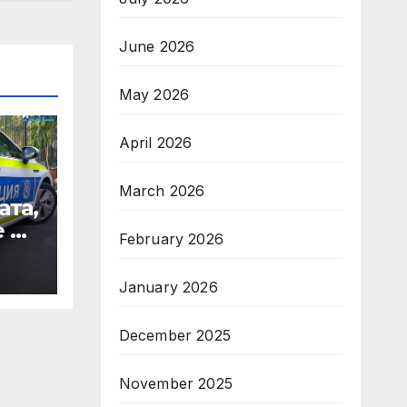
June 2026
May 2026
April 2026
March 2026
ата,
 на
February 2026
от
January 2026
ят
December 2025
ки
November 2025