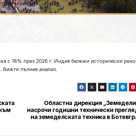
а с 18% през 2026 г. Индия бележи исторически реко
. Вижте пълния анализ.
ската
Областна дирекция „Земедели
 към
насрочи годишни технически прегле
на земеделската техника в Ботевгр