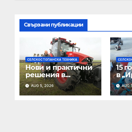
Свързани публикации
СЕЛСКОСТОПАНСКА ТЕХНИКА
СЕЛСКО
Нови и практични
15 
решения в
в „И
техниката
хил
AUG 5, 2026
AUG 5
успе
на 
Бог