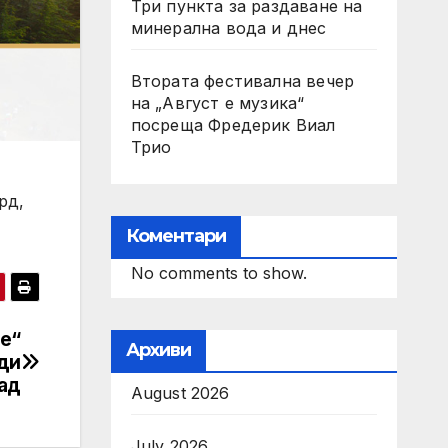
Три пункта за раздаване на
минерална вода и днес
Втората фестивална вечер
на „Август е музика“
посреща Фредерик Виал
Трио
рд,
Коментари
No comments to show.
е“
Архиви
ди
ад
August 2026
July 2026