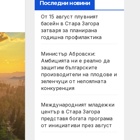
Последни новини
От 15 август плувният
басейн в Стара Загора
затваря за планирана
годишна профилактика
Министър Абровски:
Амбицията ни е реално да
защитим българските
производители на плодове и
зеленчуци от нелоялната
конкуренция
Международният младежки
център в Стара Загора
представя богата програма
от инициативи през август