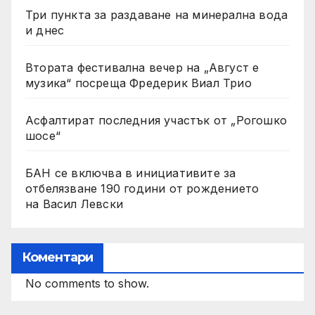
Три пункта за раздаване на минерална вода
и днес
Втората фестивална вечер на „Август е
музика“ посреща Фредерик Виал Трио
Асфалтират последния участък от „Рогошко
шосе“
БАН се включва в инициативите за
отбелязване 190 години от рождението
на Васил Левски
Коментари
No comments to show.