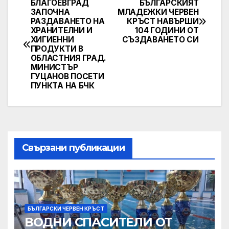
БЛАГОЕВГРАД
БЪЛГАРСКИЯТ
Post
ЗАПОЧНА
МЛАДЕЖКИ ЧЕРВЕН
РАЗДАВАНЕТО НА
КРЪСТ НАВЪРШИ
navigation
ХРАНИТЕЛНИ И
104 ГОДИНИ ОТ
ХИГИЕННИ
СЪЗДАВАНЕТО СИ
ПРОДУКТИ В
ОБЛАСТНИЯ ГРАД.
МИНИСТЪР
ГУЦАНОВ ПОСЕТИ
ПУНКТА НА БЧК
Свързани публикации
БЪЛГАРСКИ ЧЕРВЕН КРЪСТ
ВОДНИ СПАСИТЕЛИ ОТ