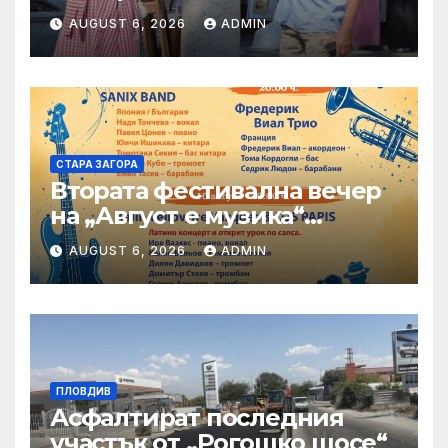
AUGUST 6, 2026
ADMIN
СТАРА ЗАГОРА
Втората фестивална вечер
на „Август е музика“
посреща Фредерик Виал
AUGUST 6, 2026
ADMIN
Трио
ПЛОВДИВ
Асфалтират последния
участък от „Рогошко шосе“