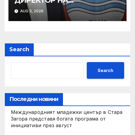
ДИРЕКТОР НА
„ВОДНОСПАСИТЕЛНАТА
AUG 3, 2026
СЛУЖБА“ НА БЧК: СЛЕД
ИЛИНДЕН МОРЕТО СТАВА
ПО-ОПАСНО – КАК ДА СЕ
ПРЕДПАЗИМ
Search
Search
Последни новини
Международният младежки център в Стара
Загора представя богата програма от
инициативи през август