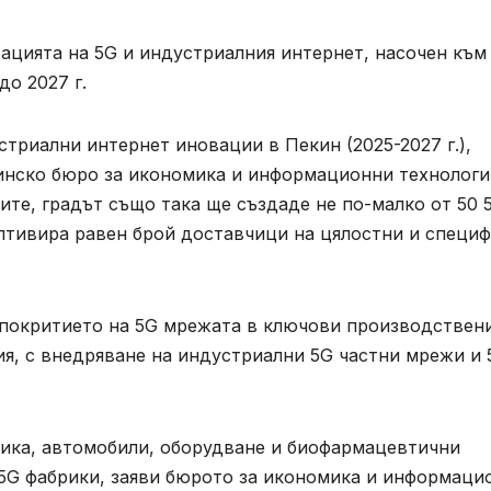
рацията на 5G и индустриалния интернет, насочен към
до 2027 г.
стриални интернет иновации в Пекин (2025-2027 г.),
инско бюро за икономика и информационни технологи
те, градът също така ще създаде не по-малко от 50 
лтивира равен брой доставчици на цялостни и специ
 покритието на 5G мрежата в ключови производствен
ия, с внедряване на индустриални 5G частни мрежи и 
ика, автомобили, оборудване и биофармацевтични
5G фабрики, заяви бюрото за икономика и информаци