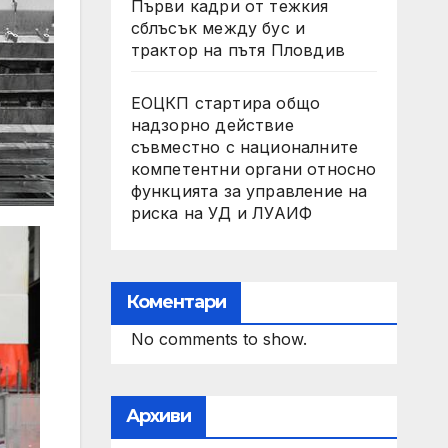
Първи кадри от тежкия
сблъсък между бус и
трактор на пътя Пловдив
ЕОЦКП стартира общо
надзорно действие
съвместно с националните
компетентни органи относно
функцията за управление на
риска на УД и ЛУАИФ
Коментари
No comments to show.
Архиви