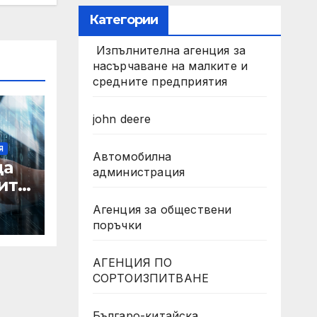
Категории
Изпълнителна агенция за
насърчаване на малките и
средните предприятия
john deere
Я
Автомобилна
да
администрация
ите
а
Агенция за обществени
а
поръчки
лни
АГЕНЦИЯ ПО
ът
СОРТОИЗПИТВАНЕ
Българо-китайска