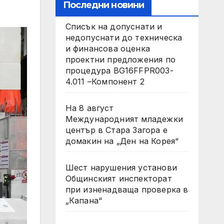
Последни новини
Списък на допуснати и
недопуснати до техническа
и финансова оценка
проектни предложения по
процедура BG16FFPR003-
4.011 –Компонент 2
На 8 август
Международният младежки
център в Стара Загора е
домакин на „Ден на Корея“
Шест нарушения установи
Общинският инспекторат
при изненадваща проверка в
„Капана“