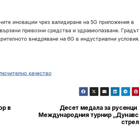
ните иновации чрез валидиране на 5G приложения в
вързани превозни средства и здравеопазване. Градът
арителното внедряване на 6G в индустриални условия
ключително качество
ор в
Десет медала за русенци 
Международния турнир „Дунавс
стрел