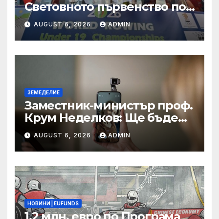
Световното първенство по
гребане
AUGUST 6, 2026
ADMIN
ЗЕМЕДЕЛИЕ
Заместник-министър проф.
Крум Неделков: Ще бъде
направен анализ на
AUGUST 6, 2026
ADMIN
разходите за пробовземане
и лабораторните
изпитвания на суровото
мляко
НОВИНИ | EUFUNDS
1,2 млн. евро по Програма