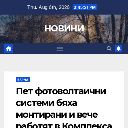
Skip
Thu. Aug 6th, 2026
3:45:22 PM
to
content
НОВИНИ
ВАРНА
Пет фотоволтаични
системи бяха
монтирани и вече
работят в Комплекса