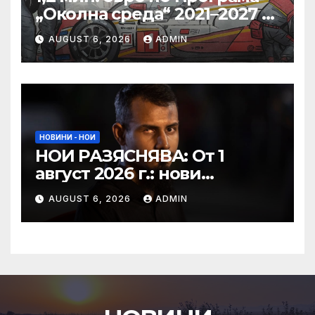
„Околна среда“ 2021–2027 г.
ще бъдат инвестирани за
AUGUST 6, 2026
ADMIN
превенция и управление
на риска от наводнения в
община Свиленград
НОВИНИ - НОИ
НОИ РАЗЯСНЯВА: От 1
август 2026 г.: нови
размери на осигурителния
AUGUST 6, 2026
ADMIN
доход; осигурителни
вноски за нова група
осигурени лица