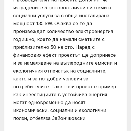
изградените 5 фотоволтаични системи в
социални услуги са с обща инсталирана
мощност 135 kW. Очаква се те да
произвеждат количество електроенергия
годишно, което да намали сметките с
приблизително 50 на сто. Наред с
финансовия ефект проектът ще допринесе
и за намаляване на въглеродните емисии и
екологичния отпечатък на социалните,
както и за по-добри условия за
потребителите. Така този проект е пример
как инвестициите в устойчива енергия
могат едновременно да носят
икономически, социални и екологични
ползи, отбеляза Зайончковски.