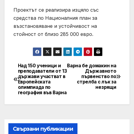
Проектът се реализира изцяло със
средства по Националния план за
възстановяване и устойчивост на
стойност от близо 285 000 евро.
Над 150 ученици и
Варна бе домакин на
Post
преподаватели от 13
Държавното
държави участват в
първенство по
navigation
Европейската
стрелба с лък за
олимпиада по
незрящи
география във Варна
Свързани публикации