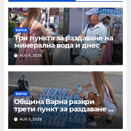
ВАРНА
Три пункта за раздаване на
минерална вода и днес
AUG 6, 2026
ВАРНА
Община Варна разкри
трети пункт за раздаване на
минерална вода
AUG 5, 2026