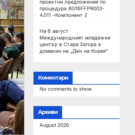
проектни предложения по
процедура BG16FFPR003-
4.011 –Компонент 2
На 8 август
Международният младежки
център в Стара Загора е
домакин на „Ден на Корея“
Коментари
No comments to show.
Архиви
August 2026