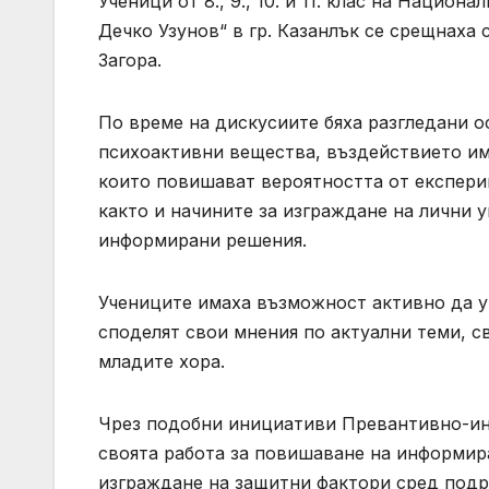
Ученици от 8., 9., 10. и 11. клас на Нацио
Дечко Узунов“ в гр. Казанлък се срещнаха
Загора.
По време на дискусиите бяха разгледани о
психоактивни вещества, въздействието им
които повишават вероятността от експери
както и начините за изграждане на лични у
информирани решения.
Учениците имаха възможност активно да у
споделят свои мнения по актуални теми, с
младите хора.
Чрез подобни инициативи Превантивно-и
своята работа за повишаване на информир
изграждане на защитни фактори сред подр