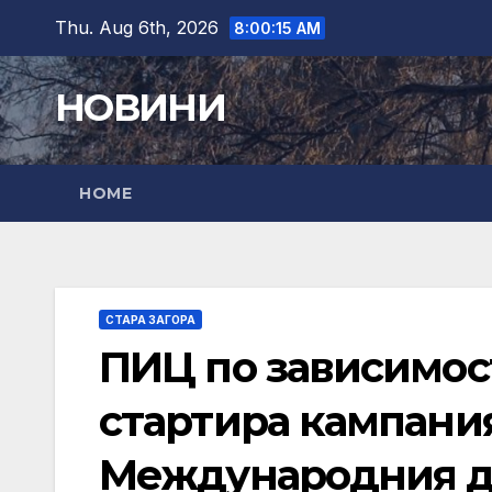
Skip
Thu. Aug 6th, 2026
8:00:17 AM
to
content
НОВИНИ
HOME
СТАРА ЗАГОРА
ПИЦ по зависимост
стартира кампани
Международния де