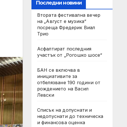
Последни новини
Втората фестивална вечер
на „Август е музика“
посреща Фредерик Виал
Трио
Асфалтират последния
участък от „Рогошко шосе“
БАН се включва в
инициативите за
отбелязване 190 години от
рождението на Васил
Левски
Списък на допуснати и
недопуснати до техническа
и финансова оценка