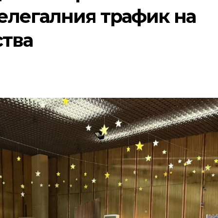
нелегалния трафик на
тва