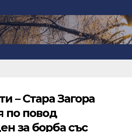
и – Стара Загора
я по повод
н за борба със