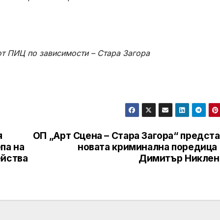
т ПИЦ по зависимости – Стара Загора
я
ОП „Арт Сцена – Стара Загора“ предст
па на
новата криминална поредица 
ейства
Димитър Никлен