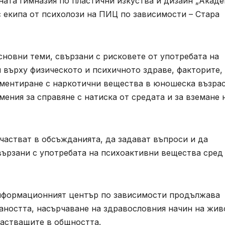
налната гимназия по пластични изкуства и дизайн „Акад
 с екипа от психолози на ПИЦ по зависимости – Стара
сновни теми, свързани с рисковете от употребата на
 върху физическото и психичното здраве, факторите,
ментиране с наркотични вещества в юношеска възрас
мения за справяне с натиска от средата и за вземане 
частват в обсъжданията, да задават въпроси и да
вързани с употребата на психоактивни вещества сред
нформационният център по зависимости продължава
аността, насърчаване на здравословния начин на жив
астващите в общността.