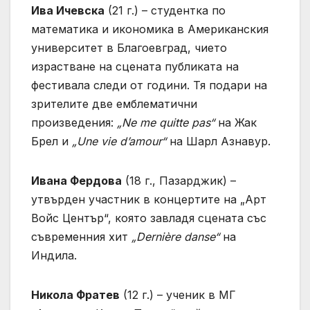
Ива Ичевска
(21 г.) – студентка по
математика и икономика в Американския
университет в Благоевград, чието
израстване на сцената публиката на
фестивала следи от години. Тя подари на
зрителите две емблематични
произведения:
„Ne me quitte pas“
на Жак
Брел и
„Une vie d’amour“
на Шарл Азнавур.
Ивана Фердова
(18 г., Пазарджик) –
утвърден участник в концертите на „Арт
Войс Център“, която завладя сцената със
съвременния хит
„Dernière danse“
на
Индила.
Никола Фратев
(12 г.) – ученик в МГ