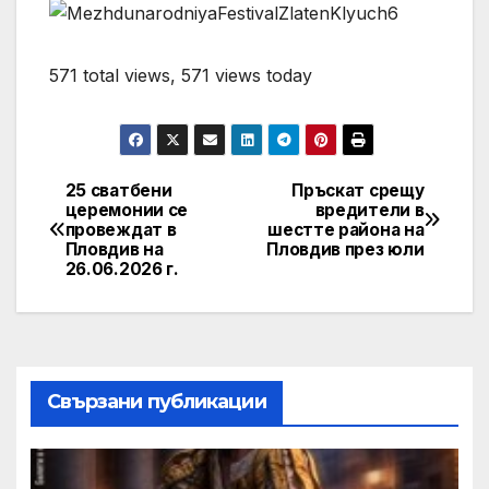
571 total views, 571 views today
25 сватбени
Пръскат срещу
Post
церемонии се
вредители в
провеждат в
шестте района на
navigation
Пловдив на
Пловдив през юли
26.06.2026 г.
Свързани публикации