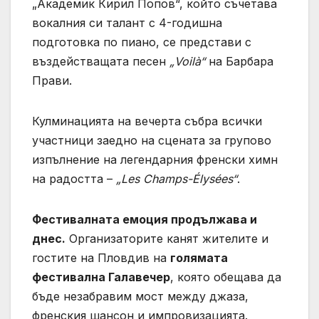
„Академик Кирил Попов“, който съчетава
вокалния си талант с 4-годишна
подготовка по пиано, се представи с
въздействащата песен
„Voilà“
на Барбара
Прави.
Кулминацията на вечерта събра всички
участници заедно на сцената за групово
изпълнение на легендарния френски химн
на радостта –
„Les Champs-Élysées“
.
Фестивалната емоция продължава и
днес.
Организаторите канят жителите и
гостите на Пловдив на
голямата
фестивална Галавечер
, която обещава да
бъде незабравим мост между джаза,
френския шансон и импровизацията.