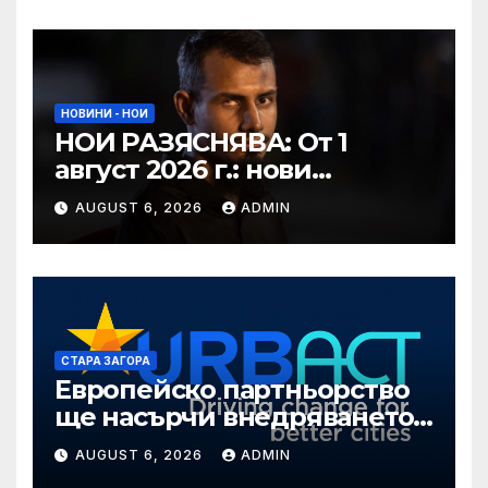
на риска от наводнения в
община Свиленград
НОВИНИ - НОИ
НОИ РАЗЯСНЯВА: От 1
август 2026 г.: нови
размери на осигурителния
AUGUST 6, 2026
ADMIN
доход; осигурителни
вноски за нова група
осигурени лица
СТАРА ЗАГОРА
Европейско партньорство
ще насърчи внедряването
на интелигентни решения
AUGUST 6, 2026
ADMIN
в Стара Загора