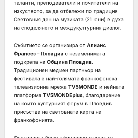
таланти, преподаватели и почитатели на
изкуството, за да отбележи по традиция
Световния ден на музиката (21 юни) в духа
на споделянето и междукултурния диалог.
Събитието се организира от
Алианс
Франсез – Пловдив
с незаменимата
подкрепа на
Община Пловдив
.
Традиционен медиен партньор на
фестивала е най-голямата франкофонска
телевизионна мрежа
TV5MONDE
и нейната
платформа
TV5MONDEplus
, благодарение
на които културният форум в Пловдив
присъства на световната карта на
франкофонията.
Фестивалът беше официално открит от