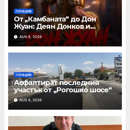
ПЛОВДИВ
От „Камбаната“ до Дон
Жуан: Деян Донков и
Недялко Славов с нов
AUG 6, 2026
съвместен проект в
Пловдив
ПЛОВДИВ
Асфалтират последния
участък от „Рогошко шосе“
AUG 6, 2026