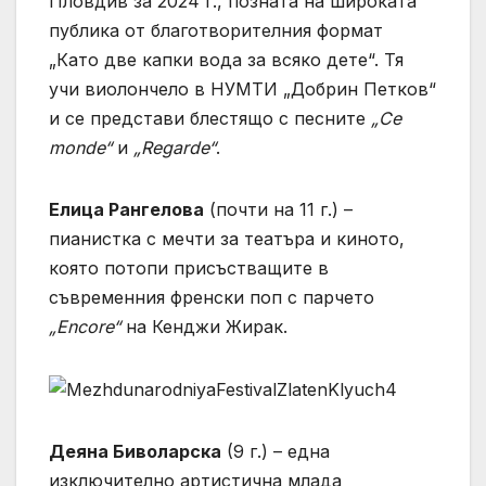
Пловдив за 2024 г., позната на широката
публика от благотворителния формат
„Като две капки вода за всяко дете“. Тя
учи виолончело в НУМТИ „Добрин Петков“
и се представи блестящо с песните
„Ce
monde“
и
„Regarde“
.
Елица Рангелова
(почти на 11 г.) –
пианистка с мечти за театъра и киното,
която потопи присъстващите в
съвременния френски поп с парчето
„Encore“
на Кенджи Жирак.
Деяна Биволарска
(9 г.) – една
изключително артистична млада