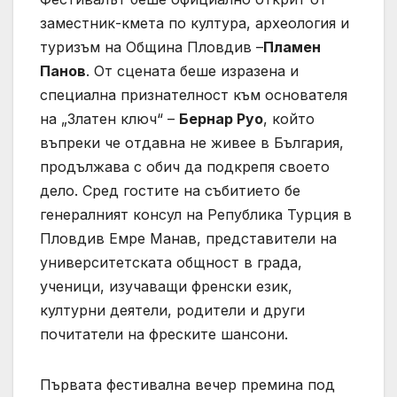
заместник-кмета по култура, археология и
туризъм на Община Пловдив –
Пламен
Панов
. От сцената беше изразена и
специална признателност към основателя
на „Златен ключ“ –
Бернар Руо
, който
въпреки че отдавна не живее в България,
продължава с обич да подкрепя своето
дело. Сред гостите на събитието бе
генералният консул на Република Турция в
Пловдив Емре Манав, представители на
университетската общност в града,
ученици, изучаващи френски език,
културни деятели, родители и други
почитатели на фреските шансони.
Първата фестивална вечер премина под