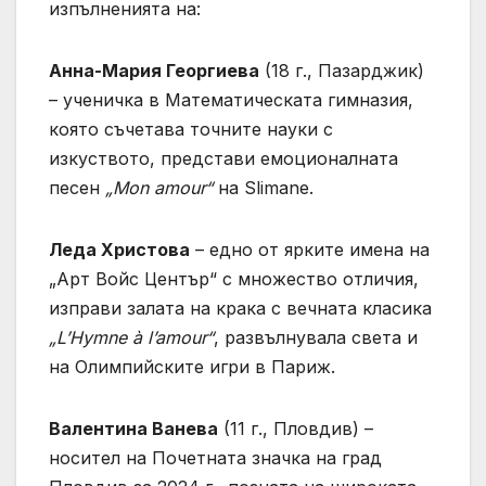
изпълненията на:
Анна-Мария Георгиева
(18 г., Пазарджик)
– ученичка в Математическата гимназия,
която съчетава точните науки с
изкуството, представи емоционалната
песен
„Mon amour“
на Slimane.
Леда Христова
– едно от ярките имена на
„Арт Войс Център“ с множество отличия,
изправи залата на крака с вечната класика
„L’Hymne à l’amour“
, развълнувала света и
на Олимпийските игри в Париж.
Валентина Ванева
(11 г., Пловдив) –
носител на Почетната значка на град