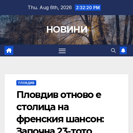
Skip
Thu. Aug 6th, 2026
2:32:21 PM
to
content
НОВИНИ
ПЛОВДИВ
Пловдив отново е
столица на
френския шансон:
Започна 23-тото