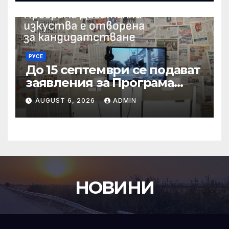
РУСЕ
До 15 септември се подават
заявления за Програма
„Дигитални изкуства“ на
AUGUST 6, 2026
ADMIN
Национален фонд
„Култура“
НОВИНИ