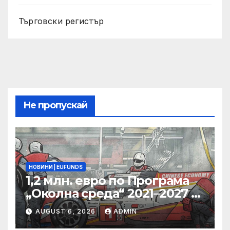
Търговски регистър
Не пропускай
НОВИНИ | EUFUNDS
1,2 млн. евро по Програма
„Околна среда“ 2021–2027 г.
ще бъдат инвестирани за
AUGUST 6, 2026
ADMIN
превенция и управление