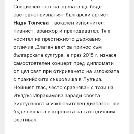
Специален гост на сцената ще бъде
световнопризнатият български артист
Надя Тончева
– вокален изпълнител,
пианист, аранжор и преподавател. Тя е
носител на престижното държавно
отличие „Златен век“ за принос към
българската култура, а през 2015 г. изнася
самостоятелен концерт пред дипломати
от цял свят при откриването на изложбата
с тракийските съкровища в Лувъра.
Нейният глас, често сравняван с този на
Йълдъз Ибрахимова заради своята
виртуозност и изключителен диапазон, ще
бъде перлата в короната на тазгодишния
фестивал.