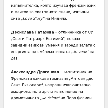
изпълнителка, която изучава френски език
и мечтае за световната сцена, изпълни
хитa
„Love Story“
на Индила.
Десислава Патазова
– отличничка от СУ
„Свети Патриарх Евтимий“, показа
завидни езикови умения и зареди залата с
енергията на емблематичната
„Je veux“
на
Zaz.
Александра Драганова
– възпитаник на
Френската езикова гимназия „Антоан дьо
Сент-Екзюпери“, направи изключително
емоционално и зряло изпълнение на
драматичната
„Je t’aime“
на Лара Фабиан.