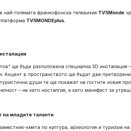
е най-голямата франкофонска телевизия
TV5Monde
чр
 платформа
TV5MONDEplus
.
инсталации
тов“ ще бъде разположена специална 3D инсталация –
и. Акцент в пространството ще бъдат две претворени
утуристични души те ще покажат на гостите новия пр
илност – не като носталгия, а като манифест за утреш
рт на младите таланти
аместник-кмета по култура, археология и туризъм на