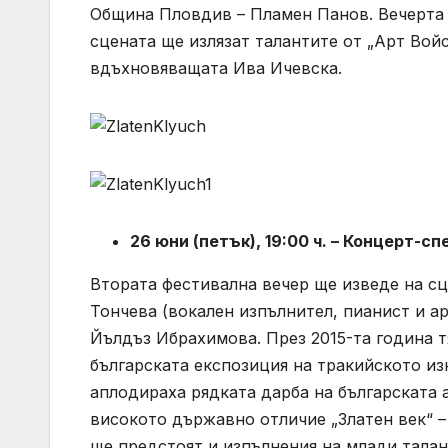
Община Пловдив – Пламен Панов. Вечерта 
сцената ще излязат талантите от „Арт Вой
вдъхновяващата Ива Ичевска.
26 юни (петък), 19:00 ч. – Концерт-с
Втората фестивална вечер ще изведе на с
Тончева (вокален изпълнител, пианист и ар
Йълдъз Ибрахимова. През 2015-та година т
българската експозиция на тракийското из
аплодираха рядката дарба на българската а
високото държавно отличие „Златен век“ – 
ще предстоят и изпълнения на млади талан