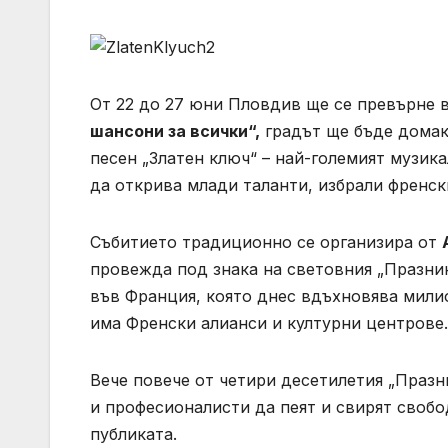
От 22 до 27 юни Пловдив ще се превърне 
шансони за всички“,
градът ще бъде домак
песен „Златен ключ“ – най-големият музик
да открива млади таланти, избрали френски
Събитието традиционно се организира от
провежда под знака на световния „Празник 
във Франция, която днес вдъхновява милио
има Френски алианси и културни центрове.
Вече повече от четири десетилетия „Празн
и професионалисти да пеят и свирят свобо
публиката.