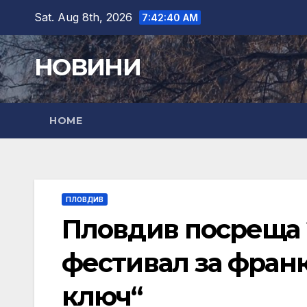
Skip
Sat. Aug 8th, 2026
7:42:41 AM
to
content
НОВИНИ
HOME
ПЛОВДИВ
Пловдив посреща
фестивал за фран
ключ“