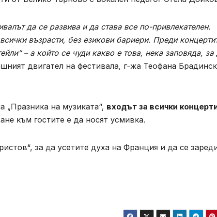
валът да се развива и да става все по-привлекателен.
 всички възрасти, без езикови бариери. Преди концерти
ли“ – а който се чуди какво е това, нека заповяда, за
шният двигател на фестивала, г-жа Теофана Брадинск
а „Празника на музиката“,
входът за всички концерти
ане към гостите е да носят усмивка.
истов“, за да усетите духа на Франция и да се заред