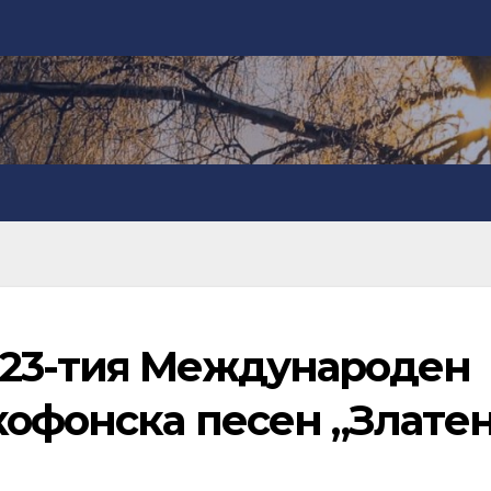
 23-тия Международен
кофонска песен „Злате