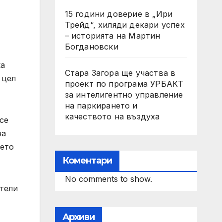
15 години доверие в „Ири
Трейд“, хиляди декари успех
– историята на Мартин
Богдановски
ка
Стара Загора ще участва в
а цел
проект по програма УРБАКТ
за интелигентно управление
на паркирането и
качеството на въздуха
се
на
дето
Коментари
No comments to show.
ители
Архиви