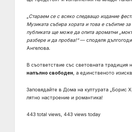
„
Стараем се с всяко следващо издание фести
Музиката събира хората и това е събитие за
публиката ще може да опита ароматни „моктей
разбере и да пробва!“
— споделя дългогоди
Ангелова.
В съответствие със световната традиция н
напълно свободен
, а единственото изискв
Заповядайте в Дома на културата „Борис Хр
лятно настроение и романтика!
443 total views, 443 views today