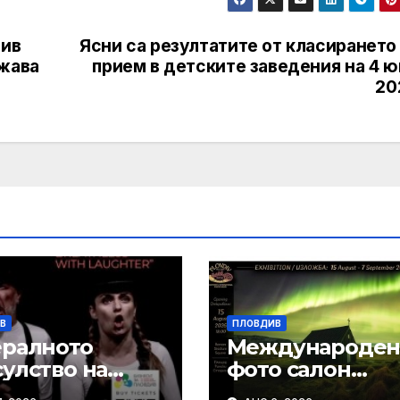
див
Ясни са резултатите от класирането
лжава
прием в детските заведения на 4 ю
20
В
ПЛОВДИВ
ералното
Международе
улство на
фото салон
ублика
Пловдив 2026