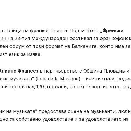
в столица на франкофонията. Под мотото
„Френски
ин на 23-тия Международен фестивал за франкофонс
ален форум от този формат на Балканите, който има з
ят език за изява.
Алианс Франсез
в партньорство с Община Пловдив и 
на музиката“ (Fête de la Musique) – инициатива, роде
ни хора в над 120 държави, на петте континента, къ
ик на музиката” предоставя сцена на музиканти, люб
дно за собствено удоволствие и за удоволствието на