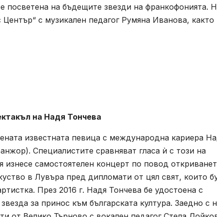
е посветена на бъдещите звезди на франкофонията. Н
с Център“ с музикален педагог Румяна Иванова, както
пектакъл на Надя Тончева
цената известната певица с международна кариера На
анжор). Специалистите сравняват гласа ѝ с този на
я изнесе самостоятелен концерт по повод откриванет
куство в Лувъра пред дипломати от цял свят, които б
ртистка. През 2016 г. Надя Тончева бе удостоена с
звезда за принос към българската култура. Заедно с н
ти от Велико Търново с вокален педагог Стела Дойков