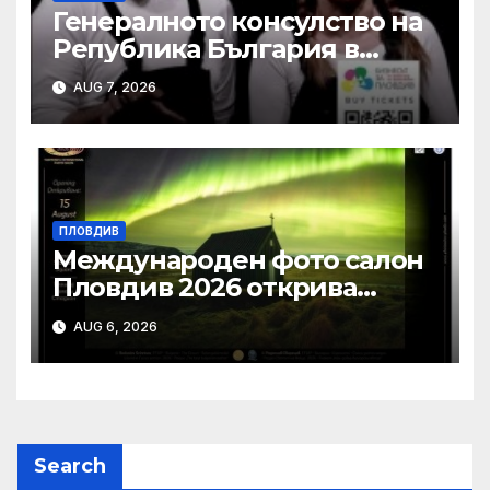
Генералното консулство на
Република България в
Единбург посрещна екипа
AUG 7, 2026
на Театър „Хенд“ преди
историческия им дебют на
световния Edinburgh
Festival Fringe
ПЛОВДИВ
Международен фото салон
Пловдив 2026 открива
изложба с най-добрите
AUG 6, 2026
фотографии от
тазгодишното издание
Search