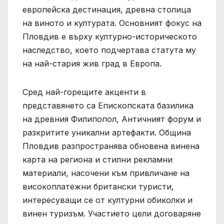
европейска дестинация, древна столица
на виното и културата. Основният фокус на
Пловдив е върху културно-историческото
наследство, което подчертава статута му
на най-стария жив град в Европа.
Сред най-горещите акценти в
представянето са Епископската базилика
на древния Филипопол, Античният форум и
разкритите уникални артефакти. Община
Пловдив разпространява обновена винена
карта на региона и стилни рекламни
материали, насочени към привличане на
високоплатежни британски туристи,
интересуващи се от културни обиколки и
винен туризъм. Участието цели договаряне