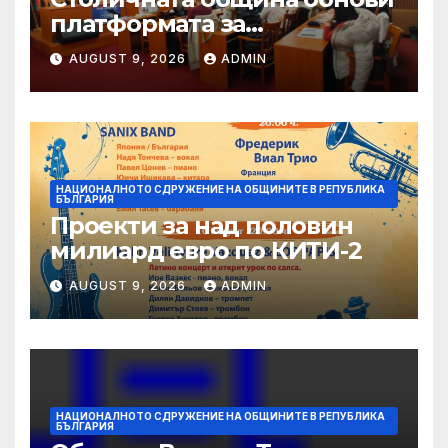
платформата за
граждански сигнали Call
AUGUST 9, 2026
ADMIN
Sofia
НАЦИОНАЛНОТО СДРУЖЕНИЕ НА ОБЩИНИТЕ В РЕПУБЛИКА
БЪЛГАРИЯ
Проекти за над половин
милиард евро по КИТИ-2
AUGUST 9, 2026
ADMIN
НАЦИОНАЛНОТО СДРУЖЕНИЕ НА ОБЩИНИТЕ В РЕПУБЛИКА
БЪЛГАРИЯ