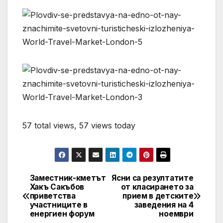
57 total views, 57 views today
Заместник-кметът
Ясни са резултатите
Post
Хакъ Сакъбов
от класирането за
приветства
прием в детските
navigation
участниците в
заведения на 4
енергиен форум
ноември