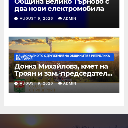
Община Велико Търново с
два нови електромобила
AUGUST 9, 2026
ADMIN
НАЦИОНАЛНОТО СДРУЖЕНИЕ НА ОБЩИНИТЕ В РЕПУБЛИКА
БЪЛГАРИЯ
Донка Михайлова, кмет на
Троян и зам.-председател
на НСОРБ: Знаем какво е
AUGUST 9, 2026
ADMIN
произведено, как е
произведено и какво влиза
в детското меню