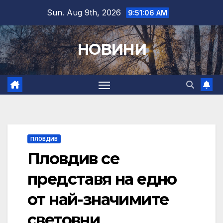
Skip
Sun. Aug 9th, 2026
9:51:07 AM
to
content
НОВИНИ
ПЛОВДИВ
Пловдив се
представя на едно
от най-значимите
световни