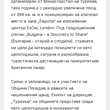
организиран от Министерство на туризма,
тази година е с рекордно увеличена площ
от 399 кв. м. и е позициониран на ключово
място в зала „Европа“ на изложбения
център ExCeL London. Под традиционния
слоган „Bulgaria – a Discovery to Share“
(България – открий и сподели), страната
ни цели да затвърди позициите си като
целогодишна, сигурна и разнообразна
туристическа дестинация на приоритетния
британски пазар.
Силно и запомнящо се е участието на
Община Пловдив в рамките на
националния щанд. Екипът на дирекция
„Туризъм“ на общината представя града
като целогодишна и конкурентна