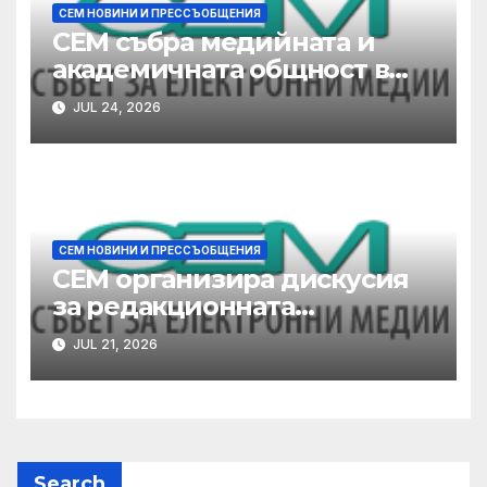
СЕМ НОВИНИ И ПРЕССЪОБЩЕНИЯ
СЕМ събра медийната и
академичната общност в
дискусия за редакционната
JUL 24, 2026
независимост
СЕМ НОВИНИ И ПРЕССЪОБЩЕНИЯ
СЕМ организира дискусия
за редакционната
независимост
JUL 21, 2026
Search