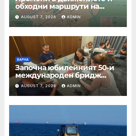
обходни маршрути на
градския транспорт на 7
AUGUST 7, 2026
ADMIN
август
ВАРНА
Започна юбилейният 50-и
международен бридж
фестивал „Варна“
AUGUST 7, 2026
ADMIN