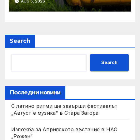
AUG 5, 2026
Search
Search
Последни новини
С латино ритми ще завърши фестивалът
„Август е музика“ в Стара Загора
Изложба за Априлското въстание в НАО
„Рожен“