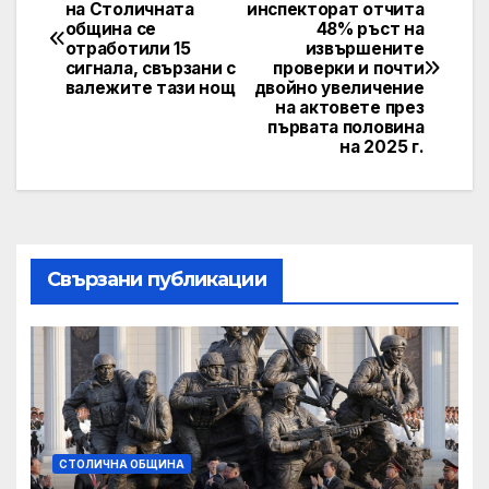
Post
на Столичната
инспекторат отчита
община се
48% ръст на
navigation
отработили 15
извършените
сигнала, свързани с
проверки и почти
валежите тази нощ
двойно увеличение
на актовете през
първата половина
на 2025 г.
Свързани публикации
СТОЛИЧНА ОБЩИНА