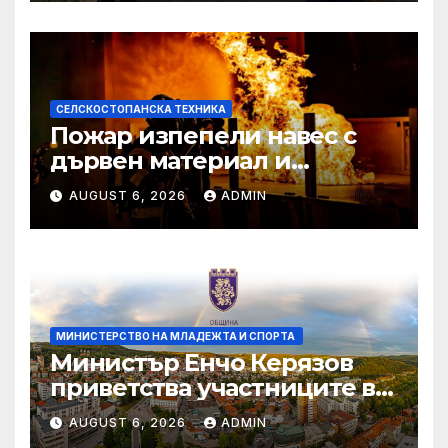
СЕЛСКОСТОПАНСКА ТЕХНИКА
Пожар изпепели навес с
дървен материал и
земеделска техника
AUGUST 6, 2026
ADMIN
МИНИСТЕРСТВО НА МЛАДЕЖТА И СПОРТА
Министър Енчо Керязов
приветства участниците в
Световното първенство по
AUGUST 6, 2026
ADMIN
гребане до 19 години в