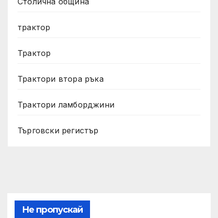
Столична община
трактор
Трактор
Трактори втора ръка
Трактори ламборджини
Търговски регистър
Не пропускай