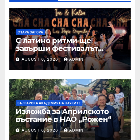
СТАРА ЗАГОРА
С латино ритми ще
завърши фестивалът
„Август е музика“ в Стара
AUGUST 6, 2026
ADMIN
Загора
БЪЛГАРСКА АКАДЕМИЯ НА НАУКИТЕ
Изложба за Априлското
въстание в НАО „Рожен“
AUGUST 6, 2026
ADMIN