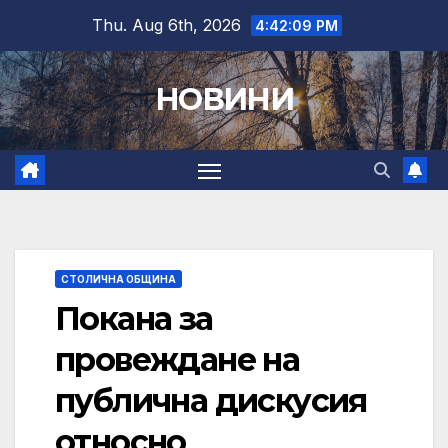
Skip
Thu. Aug 6th, 2026
4:42:09 PM
to
content
НОВИНИ
СТОЛИЧНА ОБЩИНА
Покана за
провеждане на
публична дискусия
относно