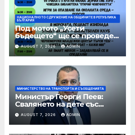
НАЦИОНАЛНОТО СДРУЖЕНИЕ НА ОБЩИНИТЕ В РЕПУБЛИКА
БЪЛГАРИЯ
Под мотото „Усети
бъдещето“ ще се проведе
шестото издание на
AUGUST 7, 2026
ADMIN
фестивала OPEN
BUZLUDZHA
МИНИСТЕРСТВО НА ТРАНСПОРТА И СЪОБЩЕНИЯТА
Министър Георги Пеев:
Свалянето на дете със
специални потребности от
AUGUST 7, 2026
ADMIN
автобус не е морално и е
неприемливо