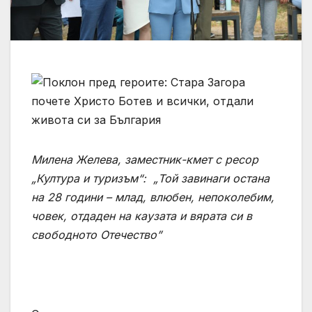
Милена Желева, заместник-кмет с ресор
„Култура и туризъм“:
„Той завинаги остана
на 28 години – млад, влюбен, непоколебим,
човек, отдаден на каузата и вярата си в
свободното Отечество”