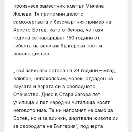
произнесе заместник-кметът Милена
Желева. Тя припомни делото,
саможертвата и безсмъртния пример на
Христо Ботев, като отбеляза, че тази
година се навършват 150 години от
гибелта на великия български поет и
революционер.
„Той завинаги остана на 28 години – млад,
влюбен, непоколебим, човек, отдаден на
каузата и вярата си в свободното
Отечество. Днес в Стара Загора пет
училища и пет народни читалища носят
неговото име. Те ни напомнят не само за
Ботев, но и за всички, жертвали живота си
за свободата на България“, подчерта