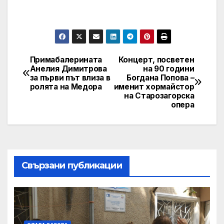
Примабалерината
Концерт, посветен
Post
Анелия Димитрова
на 90 години
за първи път влиза в
Богдана Попова –
navigation
ролята на Медора
именит хормайстор
на Старозагорска
опера
Свързани публикации