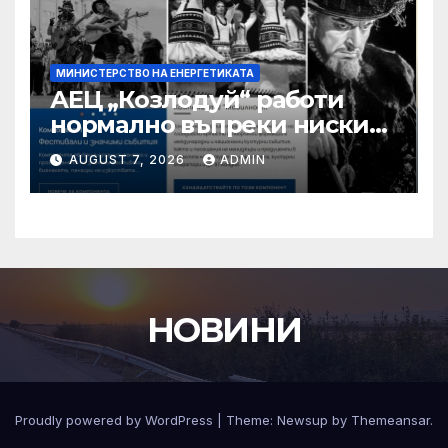
МИНИСТЕРСТВО НА ЕНЕРГЕТИКАТА
АЕЦ „Козлодуй“ работи
нормално въпреки ниските
нива на р. Дунав, България
AUGUST 7, 2026
ADMIN
подкрепя региона с
рекорден износ на
електроенергия
НОВИНИ
Proudly powered by WordPress
|
Theme:
Newsup
by
Themeansar
.