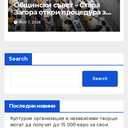
Общински съвет – Стара
Загора откри процедура за
избор на 50 съдебни
AUG 7, 2026
заседатели за Окръжен съд
– Стара Загора
Search
Search
Последни новини
Културни организации и независими творци
могат да получат до 15 000 евро за свои