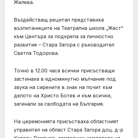
Желева.
Въздействащ рецитал представиха
възпитаниците на Театрална школа „Жест“
към Центъра за подкрепа за личностно
развитие – Стара Загора с ръководител
Светла Тодорова.
Точно в 12.00 часа всички присъстващи
застинаха в едноминутно мълчание под
звука на сирените в знак на почит към
делото на Христо Ботев и към всички,
загинали за свободата на България.
На церемонията присъстваха областният
управител на област Стара Загора доц. д-р
Калоян Дамянов, заместник-кметовете на