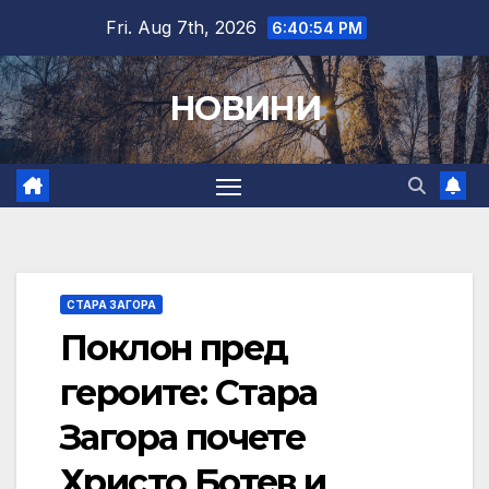
Skip
Fri. Aug 7th, 2026
6:40:55 PM
to
content
НОВИНИ
СТАРА ЗАГОРА
Поклон пред
героите: Стара
Загора почете
Христо Ботев и