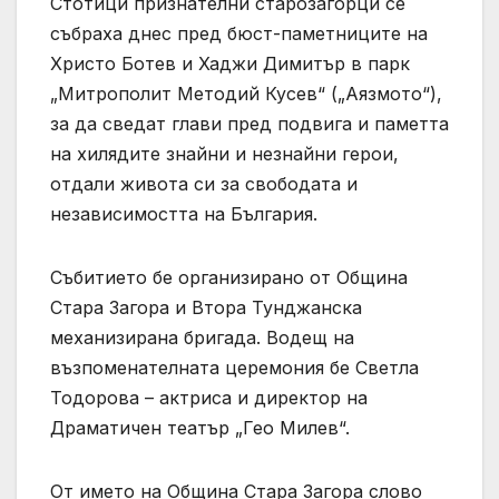
Стотици признателни старозагорци се
събраха днес пред бюст-паметниците на
Христо Ботев и Хаджи Димитър в парк
„Митрополит Методий Кусев“ („Аязмото“),
за да сведат глави пред подвига и паметта
на хилядите знайни и незнайни герои,
отдали живота си за свободата и
независимостта на България.
Събитието бе организирано от Община
Стара Загора и Втора Тунджанска
механизирана бригада. Водещ на
възпоменателната церемония бе Светла
Тодорова – актриса и директор на
Драматичен театър „Гео Милев“.
От името на Община Стара Загора слово