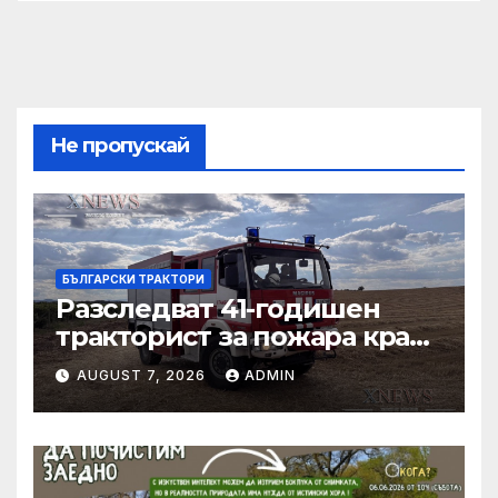
Не пропускай
БЪЛГАРСКИ ТРАКТОРИ
Разследват 41-годишен
тракторист за пожара край
Българска поляна
AUGUST 7, 2026
ADMIN