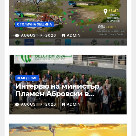
СТОЛИЧНА ОБЩИНА
AUGUST 7, 2026
ADMIN
ЗЕМЕДЕЛИЕ
Интервю на министър
Пламен Абровски в
предаването „Денят на
AUGUST 7, 2026
ADMIN
живо”, NOVA NEWS