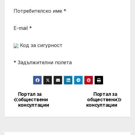
Потребителско име *
E-mail *
Код за сигурност
* Задължителни полета
Портал за
Портал за
Post
обществени
обществени
консултации
консултации
navigation