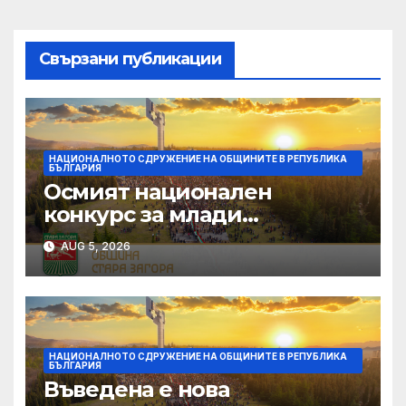
Свързани публикации
НАЦИОНАЛНОТО СДРУЖЕНИЕ НА ОБЩИНИТЕ В РЕПУБЛИКА
БЪЛГАРИЯ
Осмият национален
конкурс за млади
изпълнители „Дунавски
AUG 5, 2026
звезди“ се подготвя в
Силистра
НАЦИОНАЛНОТО СДРУЖЕНИЕ НА ОБЩИНИТЕ В РЕПУБЛИКА
БЪЛГАРИЯ
Въведена е нова