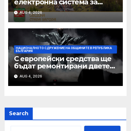
електронна система за
кандидатстване по
AUG 4, 2026
Национален фонд
„Култура“
НАЦИОНАЛНОТО СДРУЖЕНИЕ НА ОБЩИНИТЕ В РЕПУБЛИКА
БЪЛГАРИЯ
С европейски средства ще
бъдат ремонтирани двете
най-стари училища в Ямбол
AUG 4, 2026
Search