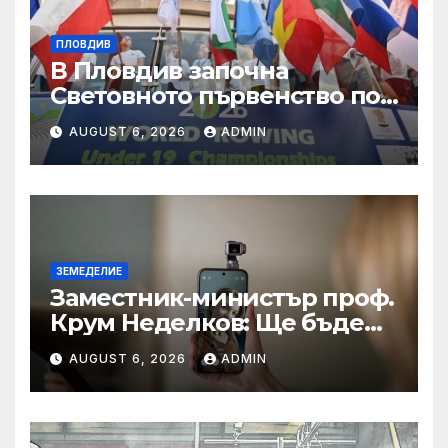
ПЛОВДИВ
В Пловдив започна
Световното първенство по
гребане
AUGUST 6, 2026
ADMIN
ЗЕМЕДЕЛИЕ
Заместник-министър проф.
Крум Неделков: Ще бъде
направен анализ на
AUGUST 6, 2026
ADMIN
разходите за пробовземане
и лабораторните
изпитвания на суровото
мляко