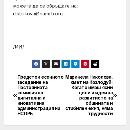
можете да се обръщате на:
d.stoikova@namrb.org
.
/ИИ/
Предстои есенното
Маринела Николова,
Post
заседание на
кмет на Козлодуй:
Постоянната
Когато имаш ясни
navigation
комисия по
цели и идеи за
дигитална и
развитието на
иновативна
общината и
администрация на
стабилен екип, няма
НСОРБ
трудности