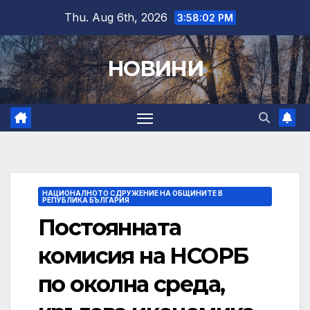
Skip
Thu. Aug 6th, 2026
3:58:03 PM
to
content
НОВИНИ
НАЦИОНАЛНОТО СДРУЖЕНИЕ НА ОБЩИНИТЕ В
РЕПУБЛИКА БЪЛГАРИЯ
Постоянната
комисия на НСОРБ
по околна среда,