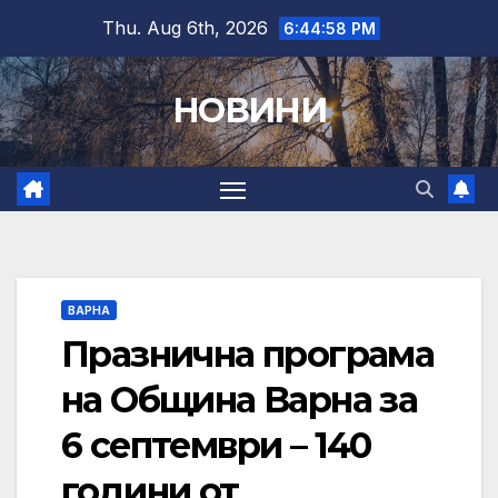
Skip
Thu. Aug 6th, 2026
6:44:59 PM
to
content
НОВИНИ
ВАРНА
Празнична програма
на Община Варна за
6 септември – 140
години от