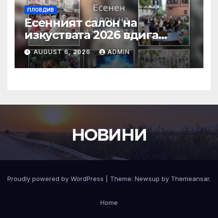
ПЛОВДИВ
Есенният салон на
изкуствата 2026 вдига
завеса в Пловдив с богата
AUGUST 6, 2026
ADMIN
културна програма
НОВИНИ
Proudly powered by WordPress
|
Theme:
Newsup
by
Themeansar
.
Home