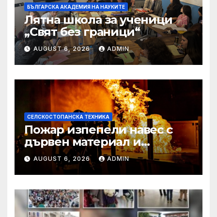
БЪЛГАРСКА АКАДЕМИЯ НА НАУКИТЕ
Лятна школа за ученици
„Свят без граници“
AUGUST 6, 2026
ADMIN
СЕЛСКОСТОПАНСКА ТЕХНИКА
Пожар изпепели навес с
дървен материал и
земеделска техника
AUGUST 6, 2026
ADMIN