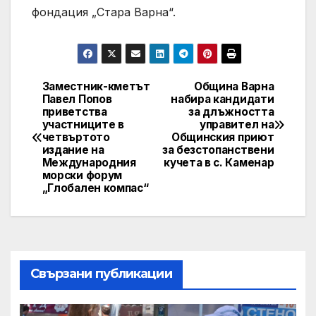
фондация „Стара Варна“.
Заместник-кметът
Община Варна
Post
Павел Попов
набира кандидати
приветства
за длъжността
navigation
участниците в
управител на
четвъртото
Общинския приют
издание на
за безстопанствени
Международния
кучета в с. Каменар
морски форум
„Глобален компас“
Свързани публикации