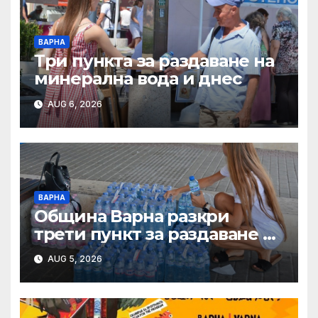
ВАРНА
Три пункта за раздаване на
минерална вода и днес
AUG 6, 2026
ВАРНА
Община Варна разкри
трети пункт за раздаване на
минерална вода
AUG 5, 2026