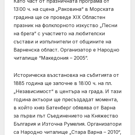
Като част от празничната програма от
13:00 ч. на сцена „Раковина“ в Морската
градина ще се проведе XIX Областен
празник на фолклорното изкуство „Песни
на брега“ с участието на любителски
състави и изпълнители от общините на
Варненска област. Организатор е Народно
читалище “Македония – 2005”.
Историческа възстановка на събитията от
1885 година ще започне в 18:00 ч. на пл.
„Независимост“ в центъра на града. И тази
година актьори ще пресъздадат момента,
в който княз Батенберг обявява от Варна
за първи път Съединението на Княжество
България и Източна Румелия. Организатори
са Народно читалище „Стара Варна – 2010“,