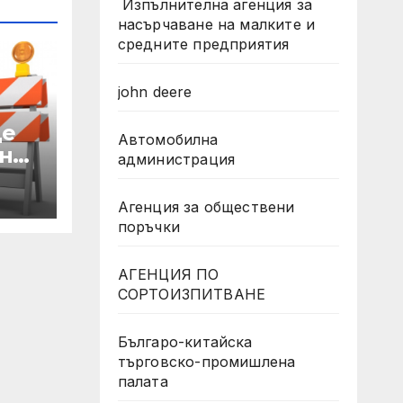
Изпълнителна агенция за
насърчаване на малките и
средните предприятия
john deere
де
Автомобилна
н
администрация
ни
 по
Агенция за обществени
а
поръчки
АГЕНЦИЯ ПО
на
СОРТОИЗПИТВАНЕ
ика
Българо-китайска
търговско-промишлена
палата