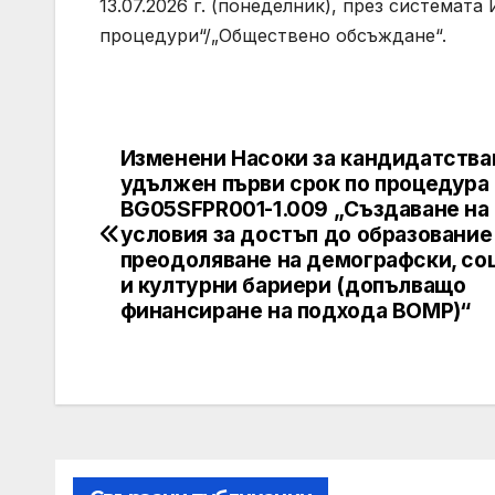
13.07.2026 г. (понеделник), през системат
процедури“/„Обществено обсъждане“.
Изменени Насоки за кандидатства
Post
удължен първи срок по процедура
navigation
BG05SFPR001-1.009 „Създаване на
условия за достъп до образование
преодоляване на демографски, со
и културни бариери (допълващо
финансиране на подхода ВОМР)“