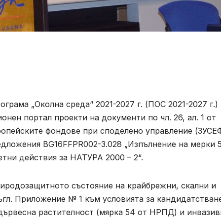
ограма „Околна среда“ 2021-2027 г. (ПОС 2021-2027 г.)
нен портал проекти на документи по чл. 26, ал. 1 от
вропейските фондове при споделено управление (ЗУСЕ
едложения BG16FFPR002-3.028 „Изпълнение на мерки 5
етни действия за НАТУРА 2000 – 2“.
риродозащитното състояние на крайбрежни, скални и
гл. Приложение № 1 към условията за кандидатстване
 дървесна растителност (мярка 54 от НРПД) и инвази