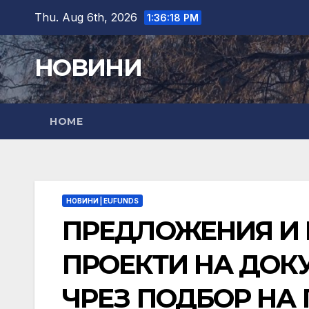
Skip
Thu. Aug 6th, 2026
1:36:19 PM
to
content
НОВИНИ
HOME
НОВИНИ | EUFUNDS
ПРЕДЛОЖЕНИЯ И 
ПРОЕКТИ НА ДОК
ЧРЕЗ ПОДБОР НА