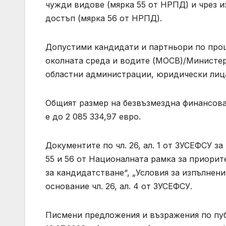
чужди видове (мярка 55 от НРПД) и чрез 
достъп (мярка 56 от НРПД).
Допустими кандидати и партньори по про
околната среда и водите (МОСВ)/Министер
областни администрации, юридически лица
Общият размер на безвъзмездна финансов
е до 2 085 334,97 евро.
Документите по чл. 26, ал. 1 от ЗУСЕФСУ з
55 и 56 от Националната рамка за приорит
за кандидатстване“, „Условия за изпълнени
основание чл. 26, ал. 4 от ЗУСЕФСУ.
Писмени предложения и възражения по пуб