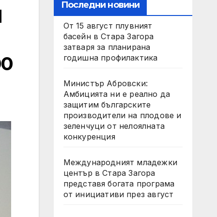
Последни новини
И
От 15 август плувният
басейн в Стара Загора
затваря за планирана
00
годишна профилактика
Министър Абровски:
Амбицията ни е реално да
защитим българските
производители на плодове и
зеленчуци от нелоялната
конкуренция
Международният младежки
център в Стара Загора
представя богата програма
от инициативи през август