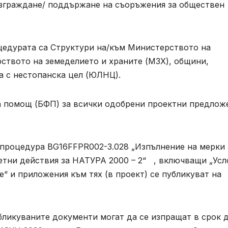
изграждане/ поддържане на съоръжения за обществен
цедурата са Структури на/към Министерството на
ството на земеделието и храните (МЗХ), общини,
 с нестопанска цел (ЮЛНЦ).
а помощ (БФП) за всички одобрени проектни предлож
а процедура BG16FFPR002-3.028 „Изпълнение на мерки 
етни действия за НАТУРА 2000 – 2“ , включващи „Усл
е“ и приложения към тях (в проект) се публикуват на
ликуваните документи могат да се изпращат в срок 