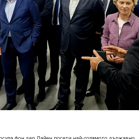
рсула фон дер Лайен посети най-голямото държавно