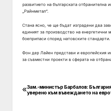
развитието на българската отбранителна 
„Райнметал“.
Стана ясно, че ще бъдат изградени два зав
единият за производство на енергетични м
боеприпаси според натовските стандарти.
Фон дер Лайен представи и европейския ин
за съвместни проекти в сферата на отбран
Зам.-министър Барбалов: Българи
Post
уверено към въвеждането на евро
navigation