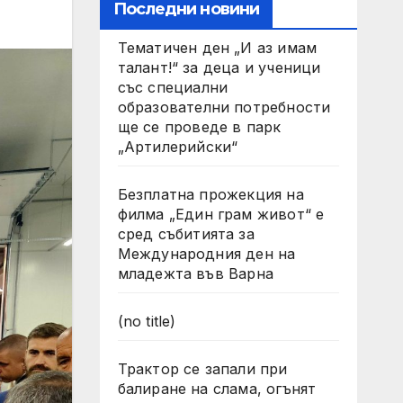
Последни новини
Тематичен ден „И аз имам
талант!“ за деца и ученици
със специални
образователни потребности
ще се проведе в парк
„Артилерийски“
Безплатна прожекция на
филма „Един грам живот“ е
сред събитията за
Международния ден на
младежта във Варна
(no title)
Трактор се запали при
балиране на слама, огънят