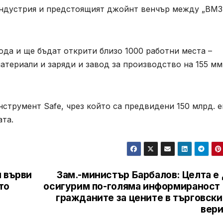
индустрия и предстоящият джойнт венчър между „ВМЗ
ода и ще бъдат открити близо 1000 работни места –
атериали и заряди и завод за производство на 155 мм
струмент Safe, чрез който са предвидени 150 млрд. 
ата.
я върви
Зам.-министър Барбалов: Целта е 
то
осигурим по-голяма информираност 
гражданите за цените в търговски
вери