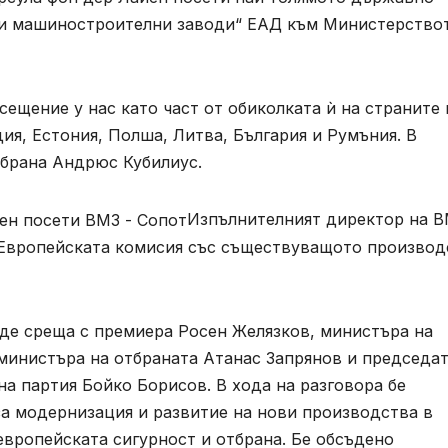
ки машиностроителни заводи“ ЕАД към Министерство
сещение у нас като част от обиколката ѝ на страните 
ия, Естония, Полша, Литва, България и Румъния. В
тбрана Андрюс Кубилиус.
Изпълнителният директор на 
 Европейската комисия със съществуващото производ
де среща с премиера Росен Желязков, министъра на
министъра на отбраната Атанас Запрянов и председат
а партия Бойко Борисов. В хода на разговора бе
за модернизация и развитие на нови производства в
европейската сигурност и отбрана. Бе обсъдено