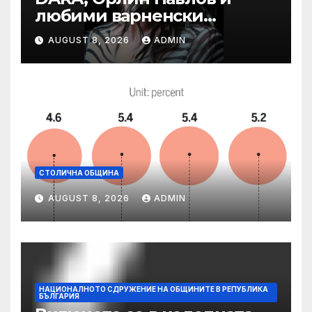
любими варненски
изпълнители ще пеят на
AUGUST 8, 2026
ADMIN
празника на Варна
СТОЛИЧНА ОБЩИНА
AUGUST 8, 2026
ADMIN
НАЦИОНАЛНОТО СДРУЖЕНИЕ НА ОБЩИНИТЕ В РЕПУБЛИКА
БЪЛГАРИЯ