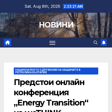
Skip
Sat. Aug 8th, 2026
2:23:22 AM
to
content
НОВИНИ
НАЦИОНАЛНОТО СДРУЖЕНИЕ НА ОБЩИНИТЕ В
РЕПУБЛИКА БЪЛГАРИЯ
Предстои онлайн
конференция
„Energy Transition“