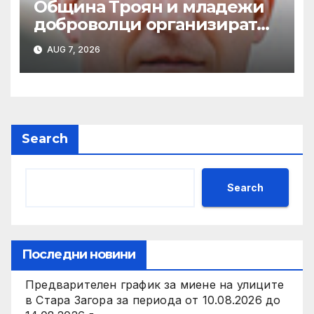
Община Троян и младежи
доброволци организират
общностното събитие
AUG 7, 2026
„Софра на поколенията“ по
повод Международния ден
на младежта
Search
Search
Последни новини
Предварителен график за миене на улиците
в Стара Загора за периода от 10.08.2026 до