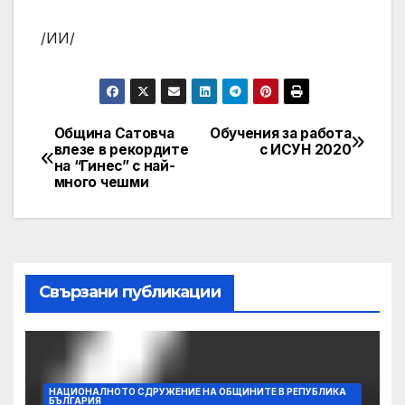
/ИИ/
Община Сатовча
Обучения за работа
Post
влезе в рекордите
с ИСУН 2020
на “Гинес” с най-
navigation
много чешми
Свързани публикации
НАЦИОНАЛНОТО СДРУЖЕНИЕ НА ОБЩИНИТЕ В РЕПУБЛИКА
БЪЛГАРИЯ