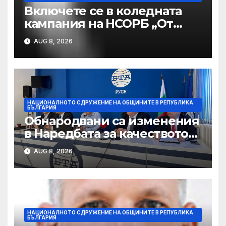
Включете се в коледната
кампания на НСОРБ „От
нашите общини за Вашите
AUG 8, 2026
празници!“
НАЦИОНАЛНОТО СДРУЖЕНИЕ НА ОБЩИНИТЕ В РЕПУБЛИКА
БЪЛГАРИЯ
Обнародвани са изменения
в Наредбата за качеството
на социалните услуги
AUG 8, 2026
НАЦИОНАЛНОТО СДРУЖЕНИЕ НА ОБЩИНИТЕ В РЕПУБЛИКА
БЪЛГАРИЯ