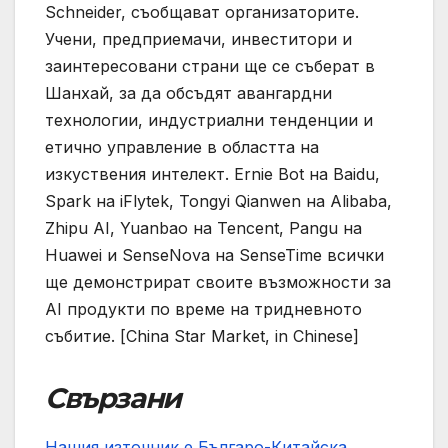
Schneider, съобщават организаторите.
Учени, предприемачи, инвеститори и
заинтересовани страни ще се съберат в
Шанхай, за да обсъдят авангардни
технологии, индустриални тенденции и
етично управление в областта на
изкуствения интелект. Ernie Bot на Baidu,
Spark на iFlytek, Tongyi Qianwen на Alibaba,
Zhipu AI, Yuanbao на Tencent, Pangu на
Huawei и SenseNova на SenseTime всички
ще демонстрират своите възможности за
AI продукти по време на тридневното
събитие. [China Star Market, in Chinese]
Свързани
Нашия източник е Българо-Китайска