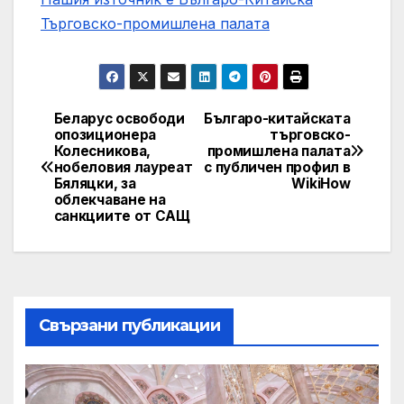
Търговско-промишлена палaта
Беларус освободи
Българо-китайската
Post
опозиционера
търговско-
Колесникова,
промишлена палата
navigation
нобеловия лауреат
с публичен профил в
Бяляцки, за
WikiHow
облекчаване на
санкциите от САЩ
Свързани публикации