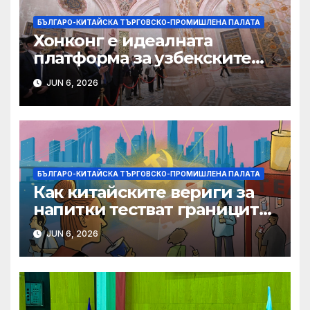
БЪЛГАРО-КИТАЙСКА ТЪРГОВСКО-ПРОМИШЛЕНА ПАЛАТА
Хонконг е идеалната
платформа за узбекските
фирми да разширят
JUN 6, 2026
крилата си в световен
мащаб, казва Джон Лий
БЪЛГАРО-КИТАЙСКА ТЪРГОВСКО-ПРОМИШЛЕНА ПАЛАТА
Как китайските вериги за
напитки тестват границите
на меката сила
JUN 6, 2026