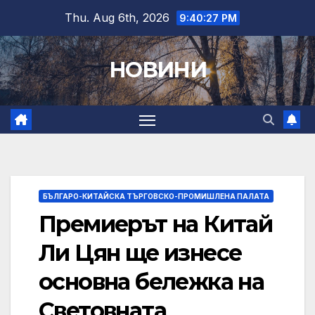
Skip
Thu. Aug 6th, 2026
9:40:28 PM
to
content
НОВИНИ
БЪЛГАРО-КИТАЙСКА ТЪРГОВСКО-ПРОМИШЛЕНА ПАЛАТА
Премиерът на Китай
Ли Цян ще изнесе
основна бележка на
Световната