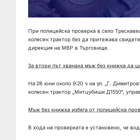
При полицейска проверка в село Трескавец
колесен трактор без да притежава свидете
дирекция на МВР в Търговище.
За втори път хванаха мъж без книжка да 
На 28 юни около 9:20 ч на ул. „Г. Димитро
колесен трактор „Митцубиши Д1550“, управ
Мъж без книжка избяга от полицейска пров
В хода на проверката е установено, че во