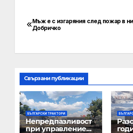
Мъж е с изгаряния след пожар в ни
Post
Добричко
navigation
Свързани публикации
БЪЛГАРСКИ ТРАКТОРИ
БЪЛГАР
Непредпазливост
Разс
при управление
год