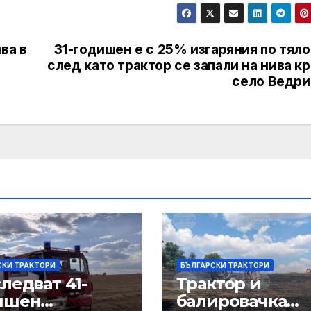
ва в
31-годишен е с 25% изгаряния по тял
след като трактор се запали на нива к
село Ведри
СКИ ТРАКТОРИ
БЪЛГАРСКИ ТРАКТОРИ
ледват 41-
Трактор и
ишен
балировачка