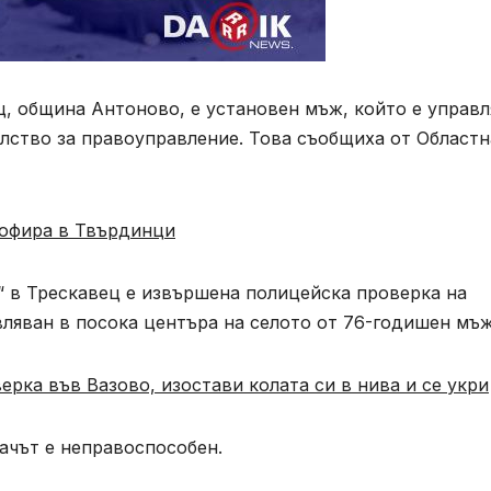
, община Антоново, е установен мъж, който е управл
лство за правоуправление. Това съобщиха от Областн
шофира в Твърдинци
в“ в Трескавец е извършена полицейска проверка на
ляван в посока центъра на селото от 76-годишен мъж
ерка във Вазово, изостави колата си в нива и се укри
дачът е неправоспособен.