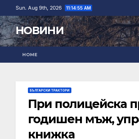
Skip
Sun. Aug 9th, 2026
11:14:57 AM
to
content
НОВИНИ
HOME
БЪЛГАРСКИ ТРАКТОРИ
При полицейска пр
годишен мъж, упр
книжка