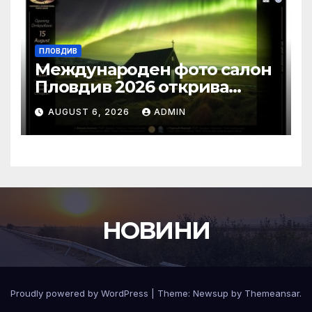
ПЛОВДИВ
Международен фото салон
Пловдив 2026 открива
изложба с най-добрите
AUGUST 6, 2026
ADMIN
фотографии от
тазгодишното издание
НОВИНИ
Proudly powered by WordPress
|
Theme:
Newsup
by
Themeansar
.