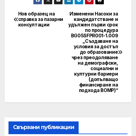
Нов образец на
Изменени Насоки за
Post
справка за пазарни
кандидатстване и
консултации
удължен първи срок
navigation
по процедура
BG05SFPR001-1.009
„Създаване на
условия за достъп
до образование
чрез преодоляване
на демографски,
социални и
културни бариери
(допълващо
финансиране на
подхода ВОМР)“
Свързани публикации