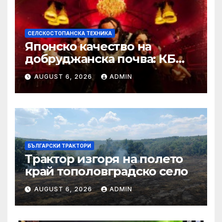
СЕЛСКОСТОПАНСКА ТЕХНИКА
Японско качество на
добруджанска почва: КБ
Агротех представи
AUGUST 6, 2026
ADMIN
флагманите на Kubota на
„Ден на полето“
БЪЛГАРСКИ ТРАКТОРИ
Трактор изгоря на полето
край тополовградско село
AUGUST 6, 2026
ADMIN