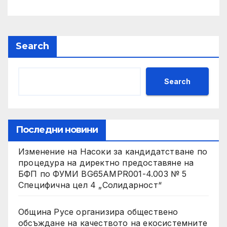
историческия им дебют на
световния Edinburgh
Festival Fringe
Search
Search
Последни новини
Изменение на Насоки за кандидатстване по
процедура на директно предоставяне на
БФП по ФУМИ BG65AMPR001-4.003 № 5
Специфична цел 4 „Солидарност“
Община Русе организира обществено
обсъждане на качеството на екосистемните