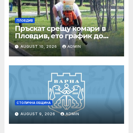
ПЛОВДИВ
Пръскат срещу комари в
Пловдив, ето график до
края на август
AUGUST 10, 2026
ADMIN
СТОЛИЧНА ОБЩИНА
AUGUST 9, 2026
ADMIN