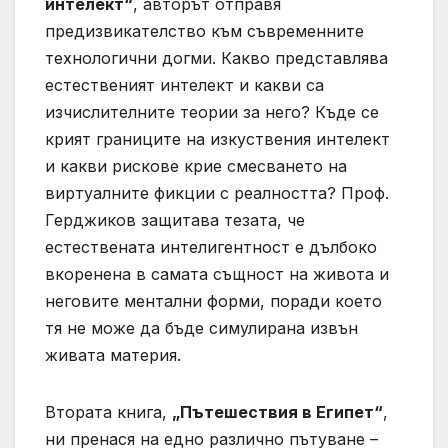
интелект“
, авторът отправя
предизвикателство към съвременните
технологични догми. Какво представлява
естественият интелект и какви са
изчислителните теории за него? Къде се
крият границите на изкуствения интелект
и какви рискове крие смесването на
виртуалните фикции с реалността? Проф.
Герджиков защитава тезата, че
естествената интелигентност е дълбоко
вкоренена в самата същност на живота и
неговите ментални форми, поради което
тя не може да бъде симулирана извън
живата материя.
Втората книга,
„Пътешествия в Египет“
,
ни пренася на едно различно пътуване –