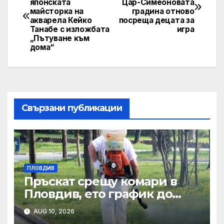
японската
Цар-Симеоновата
navigation
майсторка на
градина отново
акварела Кейко
посреща децата за
Танабе с изложбата
игра
„Пътуване към
дома“
Свързани публикации
ПЛОВДИВ
Пръскат срещу комари в
Пловдив, ето график до
края на август
AUG 10, 2026