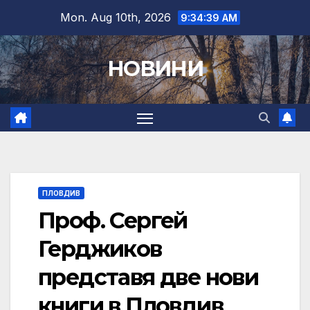
Skip
Mon. Aug 10th, 2026
9:34:40 AM
to
content
НОВИНИ
ПЛОВДИВ
Проф. Сергей
Герджиков
представя две нови
книги в Пловдив