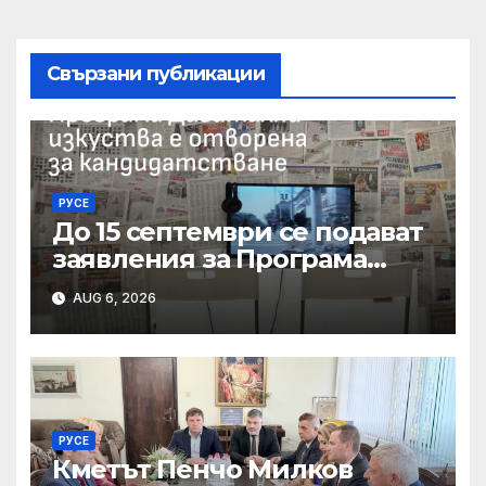
Свързани публикации
РУСЕ
До 15 септември се подават
заявления за Програма
„Дигитални изкуства“ на
AUG 6, 2026
Национален фонд
„Култура“
РУСЕ
Кметът Пенчо Милков