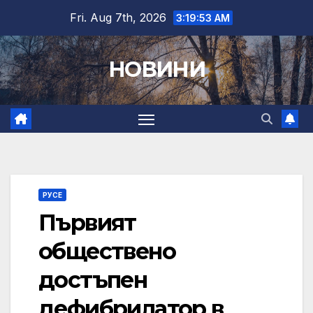
Skip
Fri. Aug 7th, 2026
3:19:54 AM
to
content
НОВИНИ
РУСЕ
Първият
обществено
достъпен
дефибрилатор в