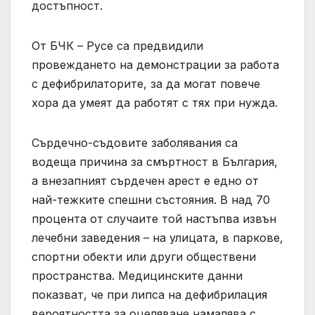
достъпност.
От БЧК – Русе са предвидили
провеждането на демонстрации за работа
с дефибрилаторите, за да могат повече
хора да умеят да работят с тях при нужда.
Сърдечно-съдовите заболявания са
водеща причина за смъртност в България,
а внезапният сърдечен арест е едно от
най-тежките спешни състояния. В над 70
процента от случаите той настъпва извън
лечебни заведения – на улицата, в паркове,
спортни обекти или други обществени
пространства. Медицинските данни
показват, че при липса на дефибрилация
вероятността за оцеляване намалява с