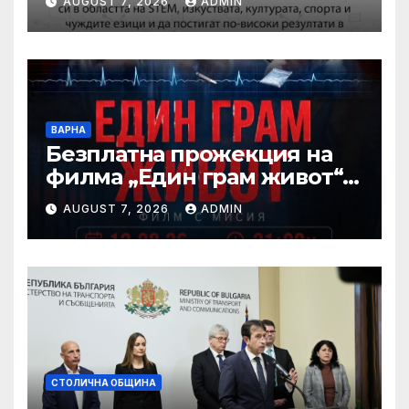
AUGUST 7, 2026
ADMIN
образователни
потребности ще се
проведе в парк
„Артилерийски“
ВАРНА
Безплатна прожекция на
филма „Един грам живот“ е
сред събитията за
AUGUST 7, 2026
ADMIN
Международния ден на
младежта във Варна
СТОЛИЧНА ОБЩИНА