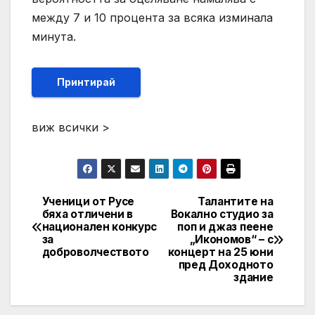
между 7 и 10 процента за всяка изминала
минута.
Принтирай
виж всички >
Ученици от Русе
Талантите на
Post
бяха отличени в
Вокално студио за
национален конкурс
поп и джаз пеене
navigation
за
„Икономов“ – с
доброволчеството
концерт на 25 юни
пред Доходното
здание