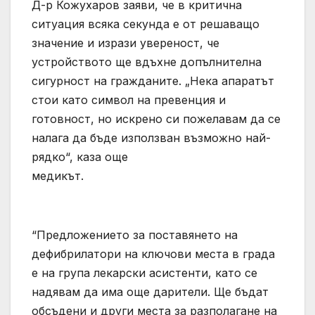
Д-р Кожухаров заяви, че в критична
ситуация всяка секунда е от решаващо
значение и изрази увереност, че
устройството ще вдъхне допълнителна
сигурност на гражданите. „Нека апаратът
стои като символ на превенция и
готовност, но искрено си пожелавам да се
налага да бъде използван възможно най-
рядко“, каза още
медикът.
“Предложението за поставянето на
дефибрилатори на ключови места в града
е на група лекарски асистенти, като се
надявам да има още дарители. Ще бъдат
обсъдени и други места за разполагане на