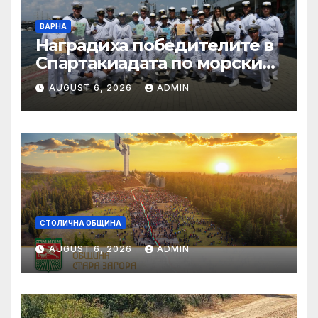
ВАРНА
Наградиха победителите в
Спартакиадата по морските
спортове на
AUGUST 6, 2026
ADMIN
Военноморските сили
СТОЛИЧНА ОБЩИНА
AUGUST 6, 2026
ADMIN