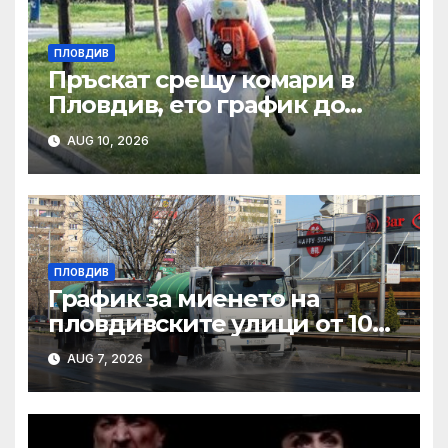
ПЛОВДИВ
Пръскат срещу комари в
Пловдив, ето график до
края на август
AUG 10, 2026
ПЛОВДИВ
График за миенето на
пловдивските улици от 10
до 14 август
AUG 7, 2026