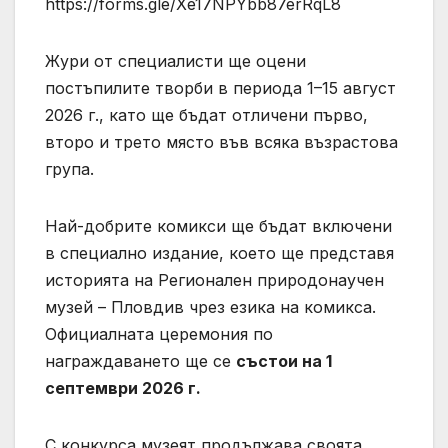
https://forms.gle/Xe17NPYbb87erRqL8
Жури от специалисти ще оцени
постъпилите творби в периода 1–15 август
2026 г., като ще бъдат отличени първо,
второ и трето място във всяка възрастова
група.
Най-добрите комикси ще бъдат включени
в специално издание, което ще представя
историята на Регионален природонаучен
музей – Пловдив чрез езика на комикса.
Официалната церемония по
награждаването ще се
състои на 1
септември 2026 г.
С конкурса музеят продължава своята