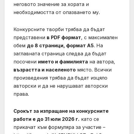
неговото значение за хората и
необходимостта от опазването му.
Конкурсните творби трябва да бъдат
представени
в PDF формат
, с максимален
обем
до 8 страници, формат А
5
. На
заглавната страница следва да бъдат
посочени
името и фамилията
на автора,
възрастта и населеното
място. Всички
произведения трябва да бъдат изцяло
авторски и да не нарушават авторски
права.
Срокът за изпращане на конкурсните
работи е до 31 юли 2026 г.
като се
прикачат към формуляра за участие –