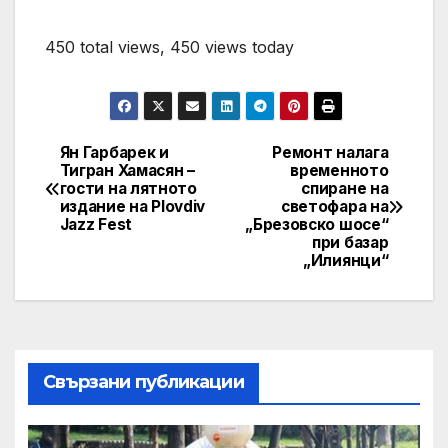
450 total views, 450 views today
Ян Гарбарек и
Ремонт налага
Post
Тигран Хамасян –
временното
гости на лятното
спиране на
navigation
издание на Plovdiv
светофара на
Jazz Fest
„Брезовско шосе“
при базар
„Илиянци“
Свързани публикации