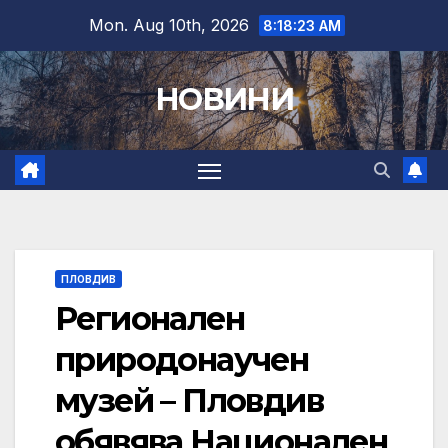
Skip
Mon. Aug 10th, 2026
8:18:24 AM
to
content
НОВИНИ
ПЛОВДИВ
Регионален
природонаучен
музей – Пловдив
обявява Национален