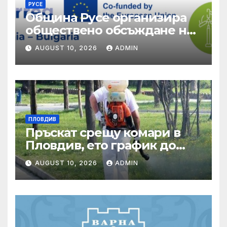
РУСЕ
Община Русе организира
обществено обсъждане на
качеството на
AUGUST 10, 2026
ADMIN
екосистемните услуги
ПЛОВДИВ
Пръскат срещу комари в
Пловдив, ето график до
края на август
AUGUST 10, 2026
ADMIN