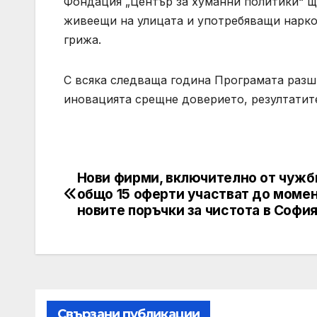
Фондация „Център за хуманни политики“ щ
живеещи на улицата и употребяващи нарко
грижа.
С всяка следваща година Програмата разши
иновацията срещне доверието, резултатите
Нови фирми, включително от чужби
Post
общо 15 оферти участват до момен
navigation
новите поръчки за чистота в Софи
Свързани публикации