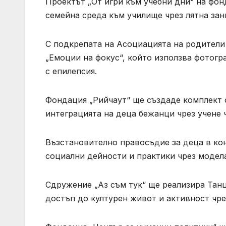
Проектът „От игри към учебни дни“ на фон
семейна среда към училище чрез лятна зан
С подкрепата на Асоциацията на родители
„Емоции на фокус“, който използва фотогр
с епилепсия.
Фондация „Рийчаут“ ще създаде комплект 
интеграцията на деца бежанци чрез учене 
Възстановително правосъдие за деца в ко
социални дейности и практики чрез модел
Сдружение „Аз съм тук“ ще реализира Танцо
достъп до културен живот и активност чре