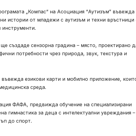
Програмата „Компас“ на Асоциация “Аутизъм” въвежда
ни истории от младежи с аутизъм и техни връстници 
и инструменти.
ще създаде сензорна градина – място, проектирано д
фични потребности чрез природа, звук, текстура и
“ въвежда езикови карти и мобилно приложение, коит
 медицинска среда.
рация ФАФА, предвижда обучение на специализирани
на гимнастика за деца с интелектуални увреждания –
ъп до спорт.