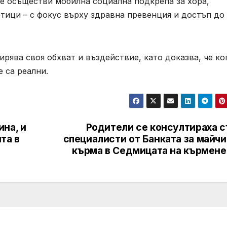
е осъществи мобилна социална подкрепа за хора,
тици – с фокус върху здравна превенция и достъп до
рява своя обхват и въздействие, като доказва, че ко
 са реални.
на, и
Родители се консултираха с
та в
специалисти от Банката за майч
я
кърма в Седмицата на кърмене