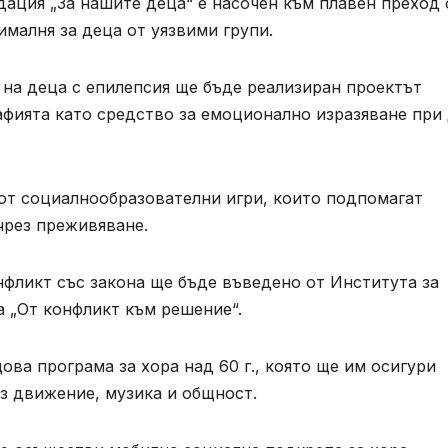
дация „За нашите деца“ е насочен към плавен преход 
ималня за деца от уязвими групи.
 на деца с епилепсия ще бъде реализиран проектът
афията като средство за емоционално изразяване при
от социалнообразователни игри, които подпомагат
чрез преживяване.
нфликт със закона ще бъде въведено от Института за
а „От конфликт към решение“.
ва програма за хора над 60 г., която ще им осигури
з движение, музика и общност.