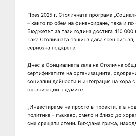
През 2025 г. Столичната програма „Социал
– както по обем на финансиране, така и п
Бюджетът за тази година достига 410 000 
Така Столичната община дава ясен сигнал,
сериозна подкрепа.
Днес в Официалната зала на Столична общ
сертификатите на организациите, одобрени
социални дейности и интеграция на хора 
организации с думите:
„Инвестираме не просто в проекти, а в но
политика – гъвкаво, смело и близо до хора
сме срещали стени. Виждаме грижа, находч