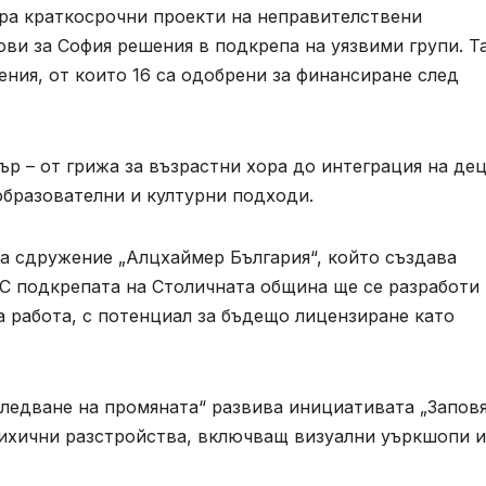
ра краткосрочни проекти на неправителствени
ови за София решения в подкрепа на уязвими групи. Т
ния, от които 16 са одобрени за финансиране след
р – от грижа за възрастни хора до интеграция на де
образователни и културни подходи.
на сдружение „Алцхаймер България“, който създава
 С подкрепата на Столичната община ще се разработи
а работа, с потенциал за бъдещо лицензиране като
следване на промяната“ развива инициативата „Запов
психични разстройства, включващ визуални уъркшопи и