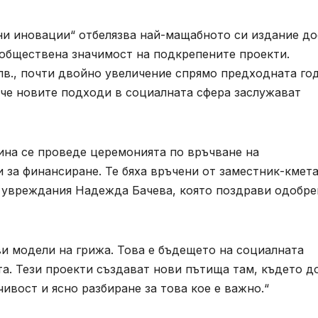
ни иновации“ отбелязва най-мащабното си издание до
о обществена значимост на подкрепените проекти.
лв., почти двойно увеличение спрямо предходната го
 че новите подходи в социалната сфера заслужават
ина се проведе церемонията по връчване на
 за финансиране. Те бяха връчени от заместник-кмета
с увреждания Надежда Бачева, която поздрави одобре
ви модели на грижа. Това е бъдещето на социалната
та. Тези проекти създават нови пътища там, където д
ивост и ясно разбиране за това кое е важно.“