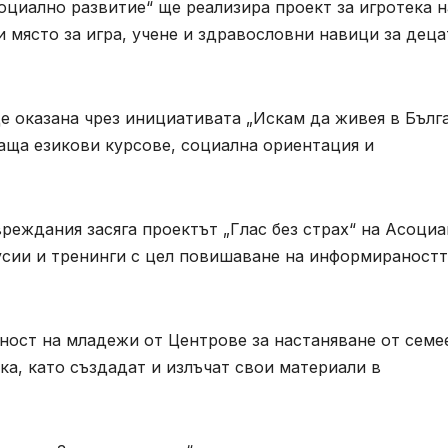
социално развитие“ ще реализира проект за игротека н
и място за игра, учене и здравословни навици за деца
де оказана чрез инициативата „Искам да живея в Бълг
аща езикови курсове, социална ориентация и
вреждания засяга проектът „Глас без страх“ на Асоци
усии и тренинги с цел повишаване на информираностт
ост на младежи от Центрове за настаняване от семе
а, като създадат и излъчат свои материали в