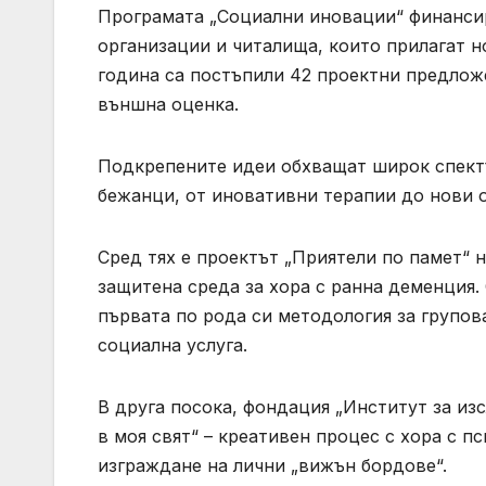
Програмата „Социални иновации“ финанси
организации и читалища, които прилагат н
година са постъпили 42 проектни предложе
външна оценка.
Подкрепените идеи обхващат широк спектъ
бежанци, от иновативни терапии до нови 
Сред тях е проектът „Приятели по памет“ 
защитена среда за хора с ранна деменция.
първата по рода си методология за групов
социална услуга.
В друга посока, фондация „Институт за из
в моя свят“ – креативен процес с хора с 
изграждане на лични „вижън бордове“.