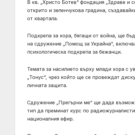
В кв. „Христо Ботев“ фондация „Здраве и 
открито и зеленчукова градина, създавайк
от квартала.
Подкрепа за хора, бягащи от война, ще бъ
на сдружение „Помощ за Украйна“, включв
психологическа подкрепа за бежанци.
Темата за насилието върху млади хора с у
„Тонус“, чрез който ще се провеждат диск
личната защита.
Сдружение „Прегърни ме“ ще даде възможн
тип да преминат курс по радиожурналистик
националния ефир.