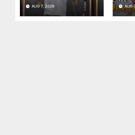
финансовите
06.0
AUG 7, 2026
AUG 7
услуги – само в
евро