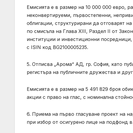
Емисията е в размер на 10 000 000 евро, р
неконвертируеми, първостепенни, неприв
облигации, структурирани да отговарят н
по смисъла на Глава XIII, Раздел II от За
институции и инвестиционни посредници, 
с ISIN код BG2100005235.
5. Отписва „Арома“ АД, гр. София, като пу
регистъра на публичните дружества и друг
Емисията е в размер на 5 491 829 броя об
акции с право на глас, с номинална стойнос
6. Приема на първо гласуване проект на н
при избор от осигурено лице на подфонд в