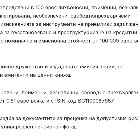
азпределени в 100 броя лихвоносни, поименни, безнал
илегировани, необезпечени, свободнопрехвърляеми
а изискванията за инструменти на приемливи задълже
кона за възстановяване и преструктуриране на кредитни
с номинална и емисионна стойност от 100 000 евро в
блично дружество и издадената емисия акции, от
и емитенти на ценни книжа.
икновени, поименни, безналични, свободно прехвърляе
т 0.51 евро всяка и с ISIN код BG1100087987.
аредба за документите за преценка на допустимия рис
 универсален пенсионен фонд.