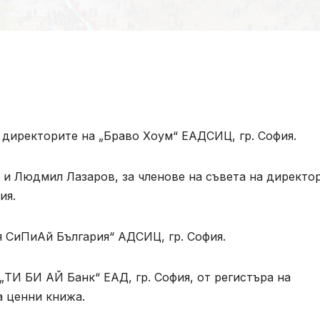
а директорите на „Браво Хоум“ ЕАДСИЦ, гр. София.
 и Людмил Лазаров, за членове на съвета на директо
ия.
я СиПиАй България“ АДСИЦ, гр. София.
„ТИ БИ АЙ Банк“ ЕАД, гр. София, от регистъра на
а ценни книжа.