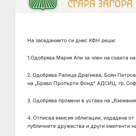
На заседанието си днес КФН реши:
1.Одобрява Мария Али за член на съвета н
2. Одобрява Ралица Драгнева, Боян Петров
на „Браво Пропърти Фонд“ АДСИЦ, гр. Соф
3. Одобрява промени в устава на „Вземани
4. Отписва емисия облигации, издадена от 
публичните дружества и други емитенти н