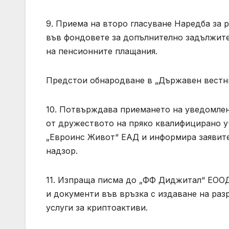
9. Приема на второ гласуване Наредба за 
във фондовете за допълнително задължите
на пенсионните плащания.
Предстои обнародване в „Държавен вестни
10. Потвърждава приемането на уведомл
от дружеството на пряко квалифицирано уч
„Евроинс Живот“ ЕАД и информира заявител
надзор.
11. Изпраща писма до „ФФ Диджитал“ ЕООД
и документи във връзка с издаване на раз
услуги за криптоактиви.