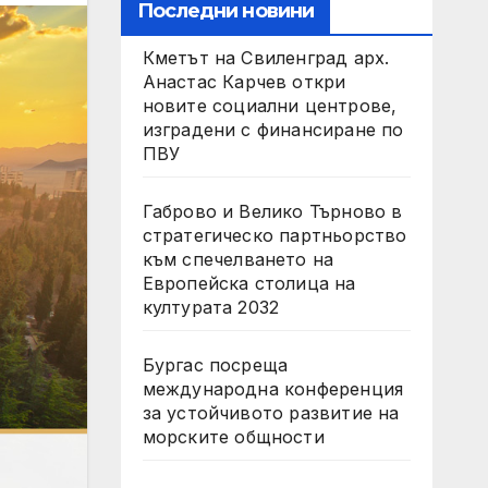
Последни новини
Кметът на Свиленград арх.
Анастас Карчев откри
новите социални центрове,
изградени с финансиране по
ПВУ
Габрово и Велико Търново в
стратегическо партньорство
към спечелването на
Европейска столица на
културата 2032
Бургас посреща
международна конференция
за устойчивото развитие на
морските общности