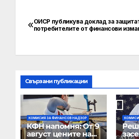
ОИСР публикува доклад за защита
Post
потребителите от финансови изм
navigation
Свързани публикации
КОМИСИЯ ЗА ФИНАНСОВ НАДЗОР
КОМИСИ
КФН напомня: От 9
Реш
август цените на
зас