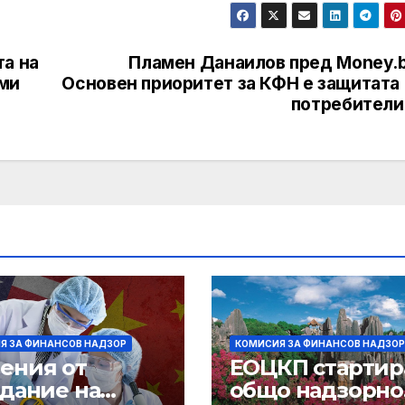
та на
Пламен Данаилов пред Money.b
ами
Основен приоритет за КФН е защитата 
потребители
Я ЗА ФИНАНСОВ НАДЗОР
КОМИСИЯ ЗА ФИНАНСОВ НАДЗОР
ения от
ЕОЦКП стартир
едание на
общо надзорно