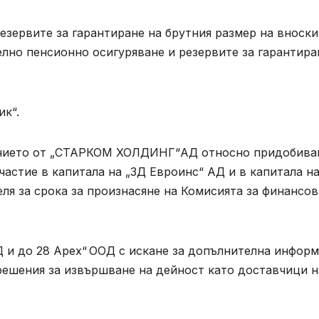
резервите за гарантиране на брутния размер на вноски
лно пенсионно осигуряване и резервите за гарантира
к“.
ението от „СТАРКОМ ХОЛДИНГ“АД относно придобива
астие в капитала на „ЗД Евроинс“ АД и в капитала н
я за срока за произнасяне на Комисията за финансов
 и до 28 Арех“ ООД с искане за допълнителна инфор
решения за извършване на дейност като доставчици н