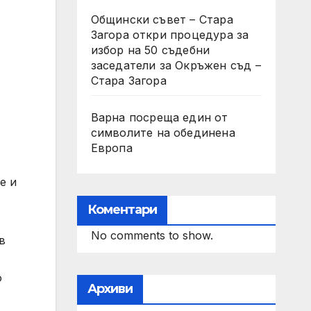
Общински съвет – Стара
Загора откри процедура за
избор на 50 съдебни
заседатели за Окръжен съд –
Стара Загора
Варна посреща един от
символите на обединена
Европа
е и
Коментари
No comments to show.
в
о
Архиви