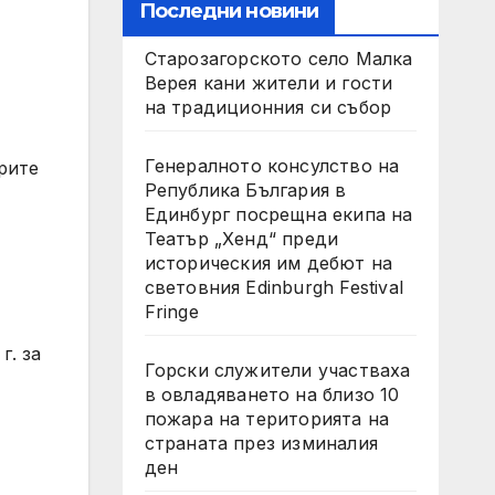
Последни новини
Старозагорското село Малка
Верея кани жители и гости
на традиционния си събор
Генералното консулство на
рите
Република България в
Единбург посрещна екипа на
Театър „Хенд“ преди
историческия им дебют на
световния Edinburgh Festival
Fringe
г. за
Горски служители участваха
в овладяването на близо 10
пожара на територията на
страната през изминалия
ден