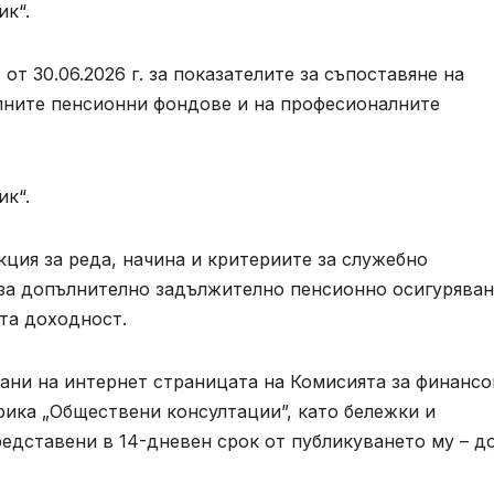
к“.
от 30.06.2026 г. за показателите за съпоставяне на
лните пенсионни фондове и на професионалните
к“.
кция за реда, начина и критериите за служебно
 за допълнително задължително пенсионно осигуряван
та доходност.
ани на интернет страницата на Комисията за финансо
рика „Обществени консултации”, като бележки и
едставени в 14-дневен срок от публикуването му – д