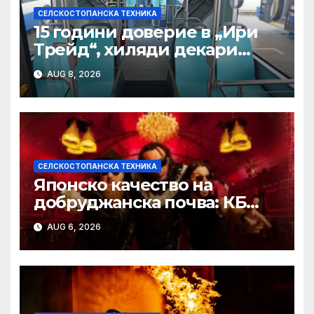
СЕЛСКОСТОПАНСКА ТЕХНИКА
15 години доверие в „Ири
Трейд“, хиляди декари
успех – историята на
AUG 8, 2026
Мартин Богдановски
СЕЛСКОСТОПАНСКА ТЕХНИКА
Японско качество на
добруджанска почва: КБ
Агротех представи
AUG 6, 2026
флагманите на Kubota на
„Ден на полето“