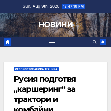
Skip
Sun. Aug 9th, 2026
12:47:17 PM
to
content
НОВИНИ
СЕЛСКОСТОПАНСКА ТЕХНИКА
Русия подготвя
„каршеринг“ за
трактори и
комбайни