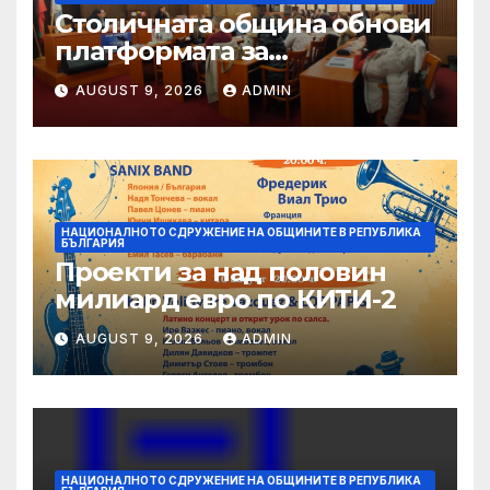
Столичната община обнови
платформата за
граждански сигнали Call
AUGUST 9, 2026
ADMIN
Sofia
НАЦИОНАЛНОТО СДРУЖЕНИЕ НА ОБЩИНИТЕ В РЕПУБЛИКА
БЪЛГАРИЯ
Проекти за над половин
милиард евро по КИТИ-2
AUGUST 9, 2026
ADMIN
НАЦИОНАЛНОТО СДРУЖЕНИЕ НА ОБЩИНИТЕ В РЕПУБЛИКА