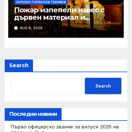
СЕЛСКОСТОПАНСКА ТЕХНИКА
Пожар изпепели навес с
дървен материал и
земеделска техника
AUG 6, 2026
Search
Search
Последни новини
Първо офицерско звание за випуск 2026 на