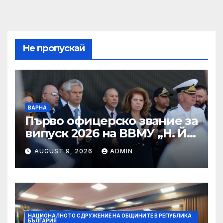
Не пропускай
ВАРНА
Първо офицерско звание за
випуск 2026 на ВВМУ „Н. Й.
Вапцаров“
AUGUST 9, 2026
ADMIN
НАЦИОНАЛНОТО СДРУЖЕНИЕ НА ОБЩИНИТЕ В РЕПУБЛИКА
БЪЛГАРИЯ