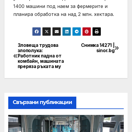
1400 машини под наем за фермерите и
планира обработка на над 2 млн. хектара.
Зловеща трудова
Снимка 14271 |
Post
злополука:
sinor.bg
Работник падна от
navigation
комбайн, машината
преряза ръката му
Свързани публикации