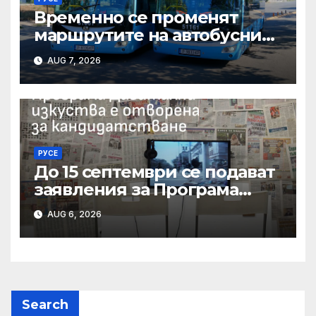
Временно се променят
маршрутите на автобусни
линии № 5 и № 20 заради
AUG 7, 2026
строително-ремонтни
дейности
РУСЕ
До 15 септември се подават
заявления за Програма
„Дигитални изкуства“ на
AUG 6, 2026
Национален фонд
„Култура“
Search