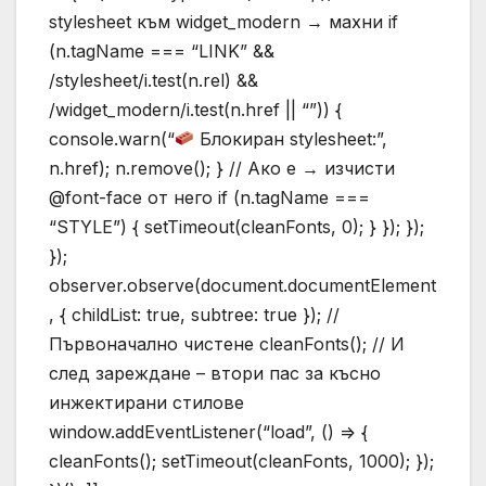
stylesheet към widget_modern → махни if
(n.tagName === “LINK” &&
/stylesheet/i.test(n.rel) &&
/widget_modern/i.test(n.href || “”)) {
console.warn(“
Блокиран stylesheet:”,
n.href); n.remove(); } // Ако е → изчисти
@font-face от него if (n.tagName ===
“STYLE”) { setTimeout(cleanFonts, 0); } }); });
});
observer.observe(document.documentElement
, { childList: true, subtree: true }); //
Първоначално чистене cleanFonts(); // И
след зареждане – втори пас за късно
инжектирани стилове
window.addEventListener(“load”, () => {
cleanFonts(); setTimeout(cleanFonts, 1000); });