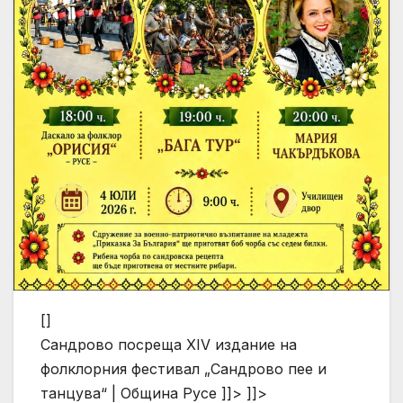
[]
Сандрово посреща XIV издание на
фолклорния фестивал „Сандрово пее и
танцува“ | Община Русе ]]> ]]>