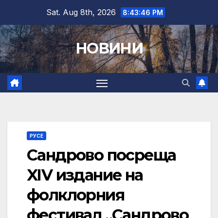
Skip
Sat. Aug 8th, 2026
8:43:48 PM
to
content
НОВИНИ
РУСЕ
Сандрово посреща
XIV издание на
фолклорния
фестивал „Сандрово