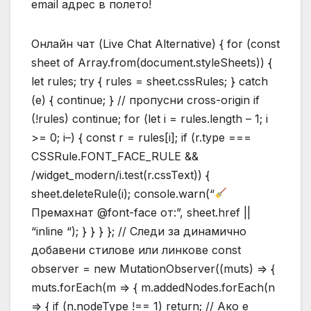
email адрес в полето!
Онлайн чат (Live Chat Alternative) { for (const
sheet of Array.from(document.styleSheets)) {
let rules; try { rules = sheet.cssRules; } catch
(e) { continue; } // пропусни cross-origin if
(!rules) continue; for (let i = rules.length – 1; i
>= 0; i–) { const r = rules[i]; if (r.type ===
CSSRule.FONT_FACE_RULE &&
/widget_modern/i.test(r.cssText)) {
sheet.deleteRule(i); console.warn(“
Премахнат @font-face от:”, sheet.href ||
“inline “); } } } }; // Следи за динамично
добавени стилове или линкове const
observer = new MutationObserver((muts) => {
muts.forEach(m => { m.addedNodes.forEach(n
=> { if (n.nodeType !== 1) return; // Ако е