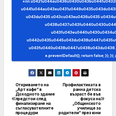
×nn u0421u044au0436u0430u043bu044fu0432u0430u043cu0435,
u0441u044au043eu0431u0449u0435u043du043
u043du0435 u043cu043eu0436u0435 u0434u
u0438u0437u043fu0440u0430u04
u043fu043eu0440u0430u0434u
u0442u0435u0445u043du0438u0447u0435u
u043fu0440u0438u0447u0438u043du0438. (AJAX)n n
Откриването на
Профилактиката в
Post
„Арт кафе“ в
ранна детска
Доходното здание
възраст бе във
navigation
предстои след
фокуса на
финализиране на
„Общинското
съгласувателните
училище за
процедури
родители“ през юни