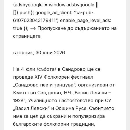
(adsbygoogle = window.adsbygoogle ||
[]).push({ google_ad_client: “ca-pub-
6107623043179411”, enable_page_level_ads:
true }); –> Пропускане до съдържанието на
страницата
вторник, 30 юни 2026
На 4 юли /събота/ в Сандрово ще се
проведе XIV Фолклорен фестивал
„Сандрово пее и танцува“, организиран от
Кметство Сандрово, НЧ „Васил Левски –
1928“, Училищното настоятелство при ОУ
„Васил Левски“ и Община Русе. Събитието
има за цел да съхрани и популяризира
българските фолклорни традиции,