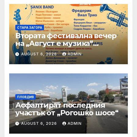
СТАРА ЗАГОРА
Втората фестивална вечер
на „Август е музика“
посреща Фредерик Виал
AUGUST 6, 2026
ADMIN
Трио
ПЛОВДИВ
Асфалтират последния
участък от „Рогошко шосе“
AUGUST 6, 2026
ADMIN