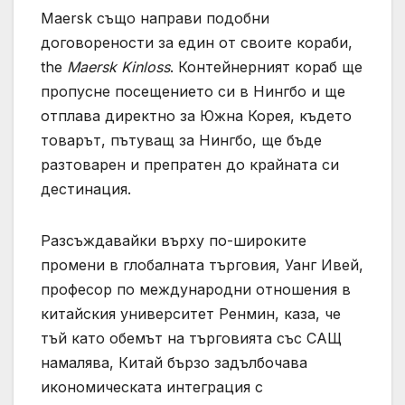
Maersk също направи подобни
договорености за един от своите кораби,
the
Maersk Kinloss
. Контейнерният кораб ще
пропусне посещението си в Нингбо и ще
отплава директно за Южна Корея, където
товарът, пътуващ за Нингбо, ще бъде
разтоварен и препратен до крайната си
дестинация.
Разсъждавайки върху по-широките
промени в глобалната търговия, Уанг Ивей,
професор по международни отношения в
китайския университет Ренмин, каза, че
тъй като обемът на търговията със САЩ
намалява, Китай бързо задълбочава
икономическата интеграция с