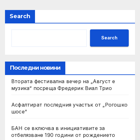
Search
Search
Последни новини
Втората фестивална вечер на „Август е
музика“ посреща Фредерик Виал Трио
Асфалтират последния участък от „Рогошко
шосе“
БАН се включва в инициативите за
отбелязване 190 години от рождението