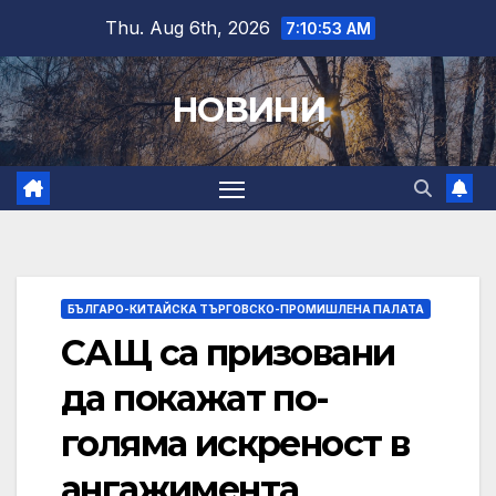
Skip
Thu. Aug 6th, 2026
7:10:54 AM
to
content
НОВИНИ
БЪЛГАРО-КИТАЙСКА ТЪРГОВСКО-ПРОМИШЛЕНА ПАЛАТА
САЩ са призовани
да покажат по-
голяма искреност в
ангажимента