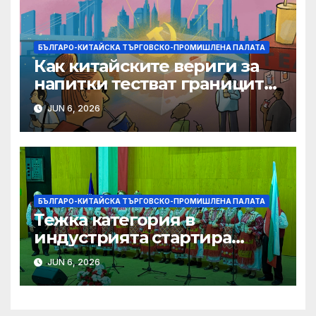
БЪЛГАРО-КИТАЙСКА ТЪРГОВСКО-ПРОМИШЛЕНА ПАЛАТА
Как китайските вериги за
напитки тестват границите
на меката сила
JUN 6, 2026
БЪЛГАРО-КИТАЙСКА ТЪРГОВСКО-ПРОМИШЛЕНА ПАЛАТА
Тежка категория в
индустрията стартира
алианс за космическа
JUN 6, 2026
слънчева енергия