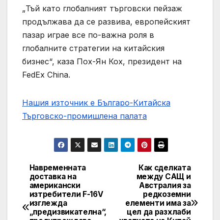
„Тъй като глобалният търговски пейзаж
продължава да се развива, европейският
пазар играе все по-важна роля в
глобалните стратегии на китайския
бизнес“, каза Пох-Ян Кох, президент на
FedEx China.
Нашия източник е Българо-Китайска
Търговско-промишлена палaта
Навременната
Как сделката
Post
доставка на
между САЩ и
американски
Австралия за
navigation
изтребители F-16V
редкоземни
изглежда
елементи има за
„предизвикателна“,
цел да разхлаби