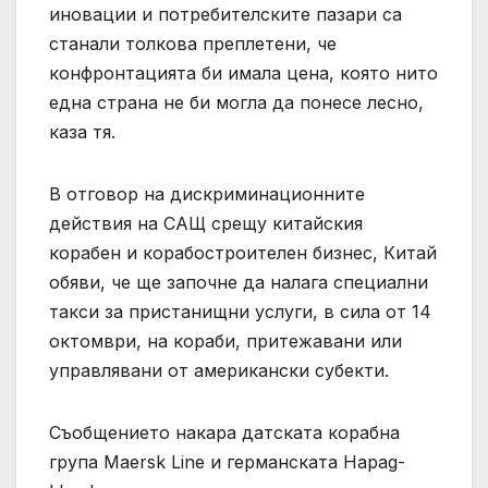
иновации и потребителските пазари са
станали толкова преплетени, че
конфронтацията би имала цена, която нито
една страна не би могла да понесе лесно,
каза тя.
В отговор на дискриминационните
действия на САЩ срещу китайския
корабен и корабостроителен бизнес, Китай
обяви, че ще започне да налага специални
такси за пристанищни услуги, в сила от 14
октомври, на кораби, притежавани или
управлявани от американски субекти.
Съобщението накара датската корабна
група Maersk Line и германската Hapag-