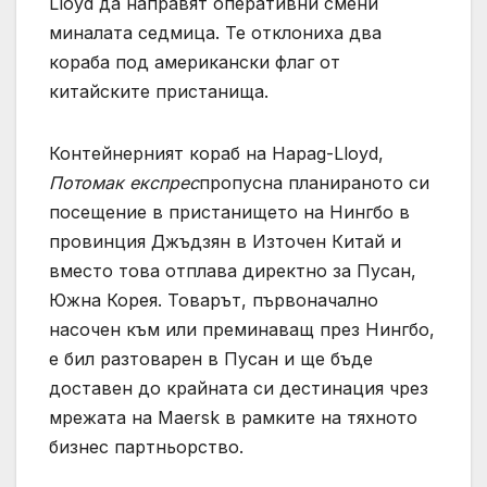
Lloyd да направят оперативни смени
миналата седмица. Те отклониха два
кораба под американски флаг от
китайските пристанища.
Контейнерният кораб на Hapag-Lloyd,
Потомак експрес
пропусна планираното си
посещение в пристанището на Нингбо в
провинция Джъдзян в Източен Китай и
вместо това отплава директно за Пусан,
Южна Корея. Товарът, първоначално
насочен към или преминаващ през Нингбо,
е бил разтоварен в Пусан и ще бъде
доставен до крайната си дестинация чрез
мрежата на Maersk в рамките на тяхното
бизнес партньорство.