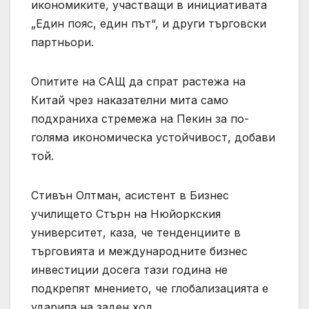
икономиките, участващи в инициативата
„Един пояс, един път“, и други търговски
партньори.
Опитите на САЩ да спрат растежа на
Китай чрез наказателни мита само
подхраниха стремежа на Пекин за по-
голяма икономическа устойчивост, добави
той.
Стивън Олтман, асистент в Бизнес
училището Стърн на Нюйоркския
университет, каза, че тенденциите в
търговията и международните бизнес
инвестиции досега тази година не
подкрепят мнението, че глобализацията е
ударила на заден ход.