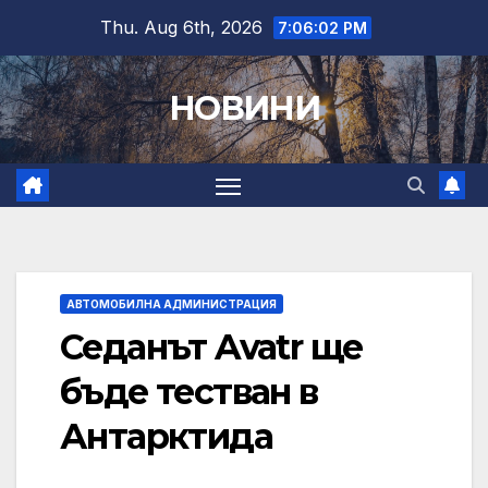
Skip
Thu. Aug 6th, 2026
7:06:04 PM
to
content
НОВИНИ
АВТОМОБИЛНА АДМИНИСТРАЦИЯ
Седанът Avatr ще
бъде тестван в
Антарктида