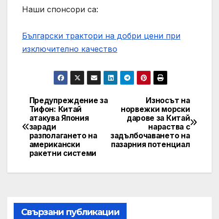
Наши спонсори са:
Български трактори на добри цени при
изключително качество
Предупреждение за
Износът на
Post
Тифон: Китай
норвежки морски
атакува Япония
дарове за Китай
navigation
заради
нараства с
разполагането на
задълбочаването на
американски
пазарния потенциал
ракетни системи
Свързани публикации