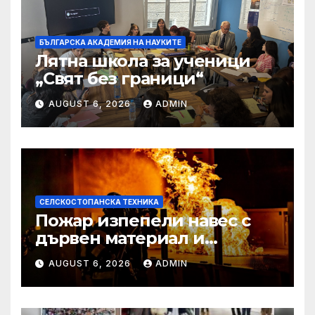
БЪЛГАРСКА АКАДЕМИЯ НА НАУКИТЕ
Лятна школа за ученици
„Свят без граници“
AUGUST 6, 2026
ADMIN
СЕЛСКОСТОПАНСКА ТЕХНИКА
Пожар изпепели навес с
дървен материал и
земеделска техника
AUGUST 6, 2026
ADMIN