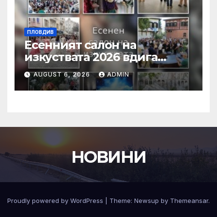
ПЛОВДИВ
Есенният салон на
изкуствата 2026 вдига
завеса в Пловдив с богата
AUGUST 6, 2026
ADMIN
културна програма
НОВИНИ
Proudly powered by WordPress
|
Theme:
Newsup
by
Themeansar
.