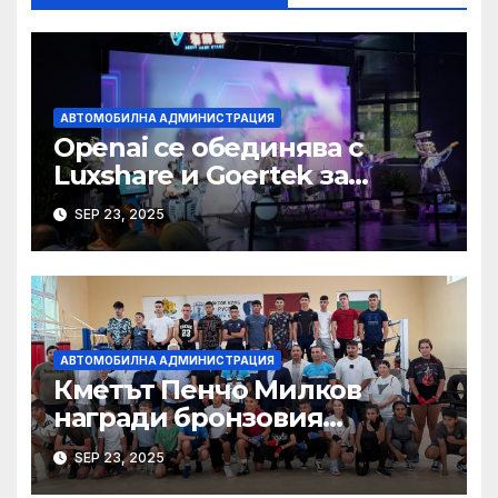
АВТОМОБИЛНА АДМИНИСТРАЦИЯ
Openai се обединява с
Luxshare и Goertek за
разработване на ново AI
SEP 23, 2025
устройство · Technode
АВТОМОБИЛНА АДМИНИСТРАЦИЯ
Кметът Пенчо Милков
награди бронзовия
медалист от Световното по
SEP 23, 2025
бокс Радослав Росенов