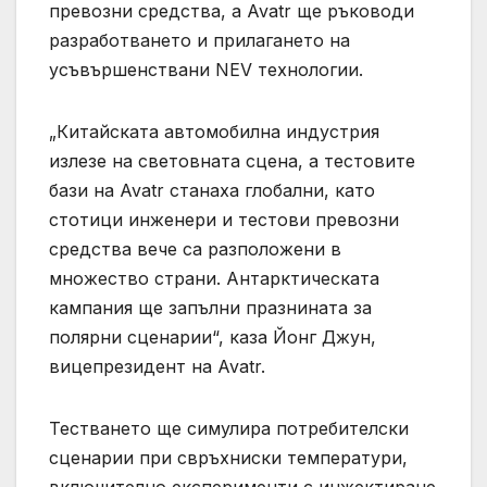
превозни средства, а Avatr ще ръководи
разработването и прилагането на
усъвършенствани NEV технологии.
„Китайската автомобилна индустрия
излезе на световната сцена, а тестовите
бази на Avatr станаха глобални, като
стотици инженери и тестови превозни
средства вече са разположени в
множество страни. Антарктическата
кампания ще запълни празнината за
полярни сценарии“, каза Йонг Джун,
вицепрезидент на Avatr.
Тестването ще симулира потребителски
сценарии при свръхниски температури,
включително експерименти с инжектиране