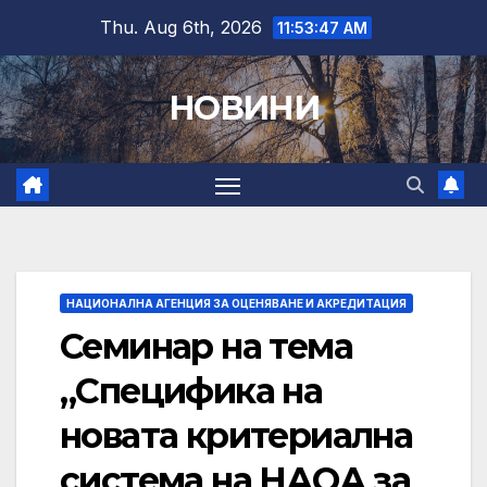
Skip
Thu. Aug 6th, 2026
11:53:49 AM
to
content
НОВИНИ
НАЦИОНАЛНА АГЕНЦИЯ ЗА ОЦЕНЯВАНЕ И АКРЕДИТАЦИЯ
Семинар на тема
„Специфика на
новата критериална
система на НАОА за