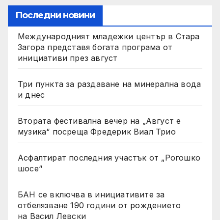
Последни новини
Международният младежки център в Стара
Загора представя богата програма от
инициативи през август
Три пункта за раздаване на минерална вода
и днес
Втората фестивална вечер на „Август е
музика“ посреща Фредерик Виал Трио
Асфалтират последния участък от „Рогошко
шосе“
БАН се включва в инициативите за
отбелязване 190 години от рождението
на Васил Левски