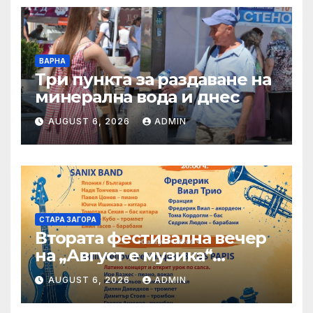
ВАРНА
Три пункта за раздаване на
минерална вода и днес
AUGUST 6, 2026
ADMIN
СТАРА ЗАГОРА
Втората фестивална вечер
на „Август е музика“
посреща Фредерик Виал
AUGUST 6, 2026
ADMIN
Трио