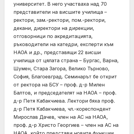
университет. В него участваха над 70
представители на висшите училища –
ректори, зам.-ректори, пом.-ректори,
декани, директори на дирекции,
отговорници по акредитацията,
ръководители на катедри, експерти към
НАОА и др., представящи 22 висши
училища от цялата страна – Бургас, Варна,
Шумен, Стара Загора, Велико Търново,
София, Благоевград. Семинарът бе открит
от ректора на БСУ – проф. д-р Милен
Балтов, и председателят на НАОА – проф.
д-р Петя Кабакчиева. Лектори бяха проф.
д-р Петя Кабакчиева, чл.-кореспондент
Мирослав Дачев, член на АС на НАОА,
проф. д-р Христо Георгиев – член на АС на
НАОА, който представи новите функции