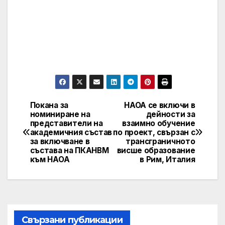
Покана за
НАОА се включи в
Post
номиниране на
дейности за
представители на
взаимно обучение
navigation
академичния състав
по проект, свързан с
за включване в
трансграничното
състава на ПКАНВМ
висше образование
към НАОА
в Рим, Италия
Свързани публикации