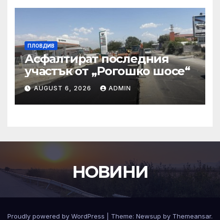
ПЛОВДИВ
Асфалтират последния
участък от „Рогошко шосе“
AUGUST 6, 2026
ADMIN
НОВИНИ
Proudly powered by WordPress
|
Theme:
Newsup
by
Themeansar
.