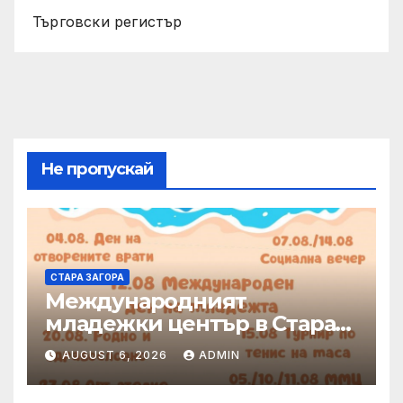
Търговски регистър
Не пропускай
СТАРА ЗАГОРА
Международният
младежки център в Стара
Загора представя богата
AUGUST 6, 2026
ADMIN
програма от инициативи
през август