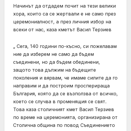
Начинът да отдадем почит на тези велики
хора, които са се жертвали е не само през
церемониалност, а през личния избор на
всеки от нас, каза кметът Васил Терзиев
„ Сега, 140 години по-късно, си пожелавам
ние да изберем не само да бъдем
съединени, но да бъдем обединени,
защото това дължим на бъдещите
поколения и вярвам, че имаме силите да го
направим и да построим просперираща
България, която да се възползва от всичко,
което се случва в променящия се свят.
Това каза столичният кмет Васил Терзиев
по време на церемонията, организирана от
Столична община по повод Съединението