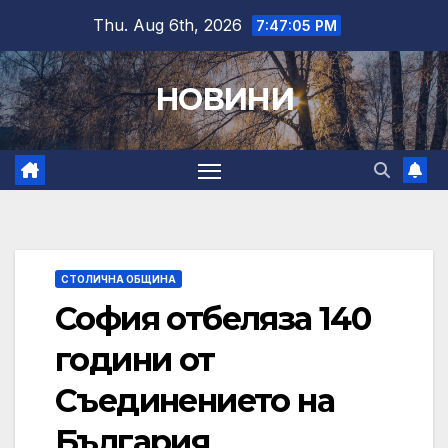
Skip
Thu. Aug 6th, 2026
7:47:06 PM
to
content
НОВИНИ
СТОЛИЧНА ОБЩИНА
София отбеляза 140
години от
Съединението на
България