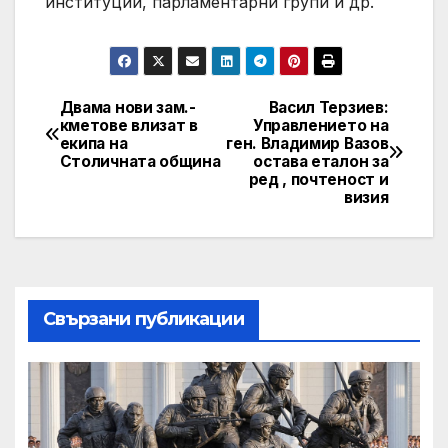
институции, парламентарни групи и др.
Двама нови зам.-
Васил Терзиев:
Post
кметове влизат в
Управлението на
екипа на
ген. Владимир Вазов
navigation
Столичната община
остава еталон за
ред , почтеност и
визия
Свързани публикации