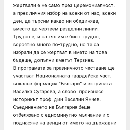
жертвали е не само през церемониалност,
а през личния избор на всеки от нас, всеки
ден, да търсим какво ни обединява,
вместо да чертаем разделни линии.
Трудно е, и на тях им е било трудно,
вероятно много по-трудно, но те са
избрали да се жертват в името на това
бъдеще, допълни кметът Терзиев.
В програмата за празничното честване ще
участват Националната гвардейска част,
вокална формация “Българи” и актрисата
Василка Сугарева, а слово произнесе
историкът проф. дин Веселин Янчев.
Съединението на България беше
отбелязано с едноминутно мълчание и с
поднасяне на венци от името на държавни