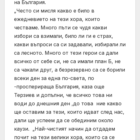
на България.
„Често си мисля какво е било в
ежедневието на тези хора, които
честваме. Много пъти се чудя какви
избори са взимали, било ли ги е страх,
какви въпроси са си задавали, избирали ли
са лесното. Много от тези герои са дали
всичко от себе си, не са имали план Б, не
са чакали друг, а безрезервно са се борили
всеки ден за една по-света, по
-просперираща България, каза още
Терзиев и допълни, че всичко това ни
води до днешния ден ,до това ние какво
ще оставим за тези, които идват след нас,
дали ще успеем да се обединим около
каузи. „Най-чистият начин да отдадем
почит на тези велики хора, които са се