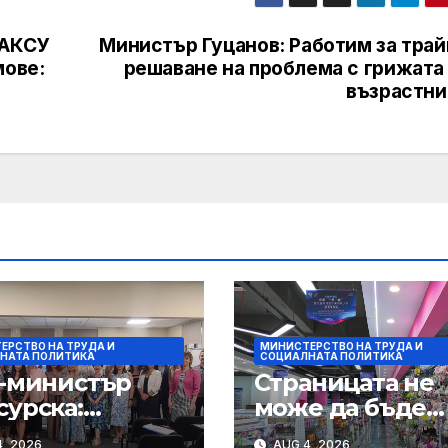
 АКСУ
Министър Гуцанов: Работим за трай
мове:
решаване на проблема с грижата 
възрастни
ЕРСТВО НА ТРУДА И
МИНИСТЕРСТВО НА ТРУДА И
НАТА ПОЛИТИКА
СОЦИАЛНАТА ПОЛИТИКА
.-министър
Страницата не
сурска:
може да бъде
иалните
намерена.
, 2026
AUG 4, 2026