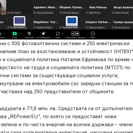
ни с 500 фотоволтаични системи и 250 електрически
алния план за възстановяване и устойчивост (НПВУ)“
а и социалната политика Наталия Ефремова по време 
рството на труда и социалната политика (МТСП) по
ични системи за съществуващи социални услуги,
купуване на електромобили със зарядни станции за п
участваха над 250 представители от общините.
дурата е 77,6 млн. лв. Средствата са от допълнител
ва „REPowеrEU“, по която се предоставят нови
зелена и по-чиста енергия на всички държави – членк
щити тази допълнителна инвестиция, насочена конкре