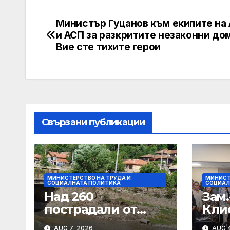
Министър Гуцанов към екипите на
Post
и АСП за разкритите незаконни до
navigation
Вие сте тихите герои
Свързани публикации
МИНИСТЕРСТВО НА ТРУДА И
МИНИСТ
СОЦИАЛНАТА ПОЛИТИКА
СОЦИАЛ
Над 260
Зам
пострадали от
Кли
наводненията
Соц
AUG 7, 2026
AUG 4