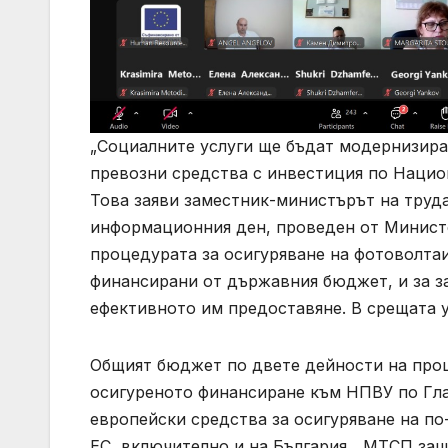
„Социалните услуги ще бъдат модернизира
превозни средства с инвестиция по Национ
Това заяви заместник-министърът на труд
информационния ден, проведен от Министе
процедурата за осигуряване на фотоволта
финансирани от държавния бюджет, и за за
ефективното им предоставяне. В срещата 
Общият бюджет по двете дейности на проце
осигуреното финансиране към НПВУ по Гла
европейски средства за осигуряване на по-
ЕС, включително и на България. „МТСП за