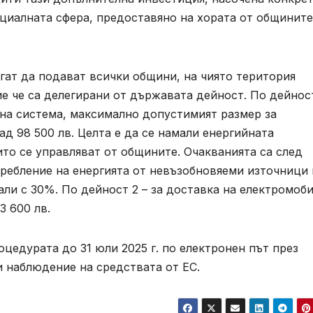
циалната сфера, предоставяно на хората от общините
ат да подават всички общини, на чиято територия
е че са делегирани от държавата дейност. По дейност
чна система, максимално допустимият размер за
д 98 500 лв. Целта е да се намали енергийната
ито се управляват от общините. Очакванията са след
ребление на енергията от невъзобновяеми източници 
али с 30%. По дейност 2 – за доставка на електромоби
3 600 лв.
цедурата до 31 юли 2025 г. по електронен път през
 наблюдение на средствата от ЕС.