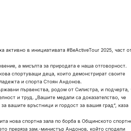
 активно в инициативата #BeActiveTour 2025, част о
ение, а мисълта за природата е наша отговорност.
лкова спортуващи деца, които демонстрират своите
младежта и спорта Стоян Андонов.
жавни първенства, родом от Силистра, и подчерта, 
лност и труд. „Вашите медали са доказателство, че
 за вашите връстници и гордост за вашия град“, каза
та нова спортна зала по борба в Общинското спортн
ето преряза зам.-министър Андонов, който сподели