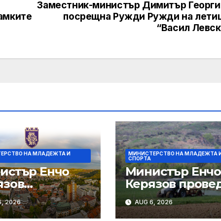
Заместник-министър Димитър Георги
амките
посрещна Ружди Ружди на лети
“Васил Левск
ЕРСТВО НА МЛАДЕЖТА И
МИНИСТЕРСТВО НА МЛАДЕЖТА 
СПОРТА
истър Енчо
Министър Енч
язов
Керязов прове
ветства
среща с
, 2026
AUG 6, 2026
стниците в
представители
товното
младежки