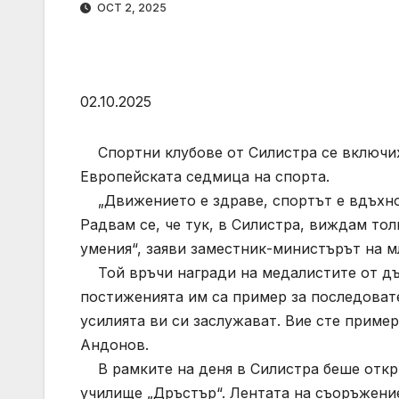
OCT 2, 2025
02.10.2025
Спортни клубове от Силистра се включиха
Европейската седмица на спорта.
„Движението е здраве, спортът е вдъхнов
Радвам се, че тук, в Силистра, виждам то
умения“, заяви заместник-министърът на 
Той връчи награди на медалистите от дър
постиженията им са пример за последовате
усилията ви си заслужават. Вие сте пример
Андонов.
В рамките на деня в Силистра беше откри
училище „Дръстър“. Лентата на съоръжени