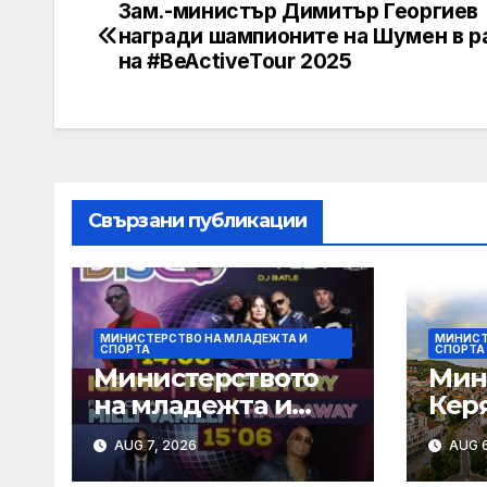
Зам.-министър Димитър Георгиев
Post
награди шампионите на Шумен в р
navigation
на #BeActiveTour 2025
Свързани публикации
МИНИСТЕРСТВО НА МЛАДЕЖТА И
МИНИСТ
СПОРТА
СПОРТА
Министерството
Мин
на младежта и
Кер
спорта ще
при
AUG 7, 2026
AUG 6
отбележи
уча
Международния
Све