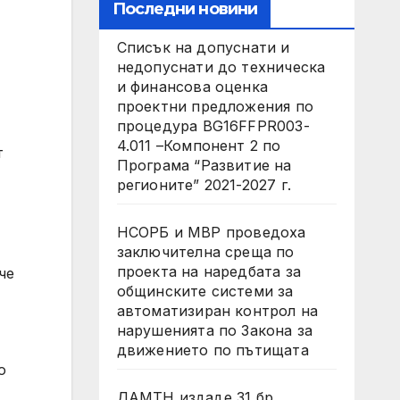
Последни новини
Списък на допуснати и
недопуснати до техническа
и финансова оценка
проектни предложения по
процедура BG16FFPR003-
4.011 –Компонент 2 по
т
Програма “Развитие на
регионите” 2021-2027 г.
НСОРБ и МВР проведоха
заключителна среща по
проекта на наредбата за
че
общинските системи за
автоматизиран контрол на
нарушенията по Закона за
движението по пътищата
о
ДАМТН издаде 31 бр.