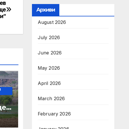
ев
ще
Архиви
и”
August 2026
July 2026
June 2026
May 2026
April 2026
И
March 2026
о
де
February 2026
 на