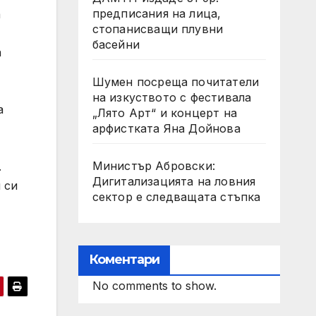
предписания на лица,
а
стопанисващи плувни
басейни
а
Шумен посреща почитатели
на изкуството с фестивала
а
„Лято Арт“ и концерт на
арфистката Яна Дойнова
Министър Абровски:
.
Дигитализацията на ловния
 си
сектор е следващата стъпка
Коментари
No comments to show.