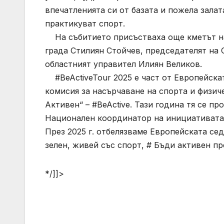
впечатленията си от базата и пожела залат
практикуват спорт.
На събитието присъстваха още кметът на
града Стилиян Стойчев, председателят на
областният управител Илиян Великов.
#BeActiveTour 2025 е част от Европейска
комисия за насърчаване на спорта и физич
Активен“ – #BeActive. Тази година тя се пр
Национален координатор на инициативата 
През 2025 г. отбелязваме Европейската се
зелен, живей със спорт, # Бъди активен пр
*/]]>