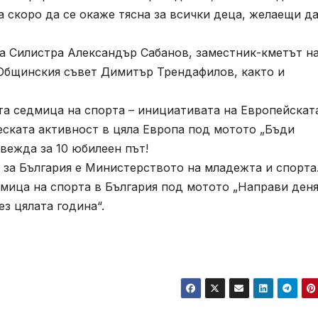
а скоро да се окаже тясна за всички деца, желаещи д
 Силистра Александър Сабанов, заместник-кметът н
 Общинския съвет Димитър Трендафилов, както и
та седмица на спорта – инициативата на Европейскат
еската активност в цяла Европа под мотото „Бъди
овежда за 10 юбилеен път!
за България е Министерството на младежта и спорта
дмица на спорта в България под мотото „Направи деня
ез цялата година“.