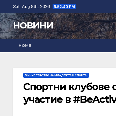
Skip
Sat. Aug 8th, 2026
6:52:41 PM
to
content
НОВИНИ
HOME
МИНИСТЕРСТВО НА МЛАДЕЖТА И СПОРТА
Спортни клубове о
участие в #BeActiv