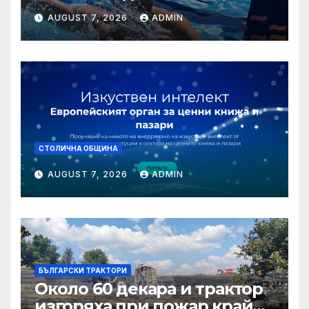
бъде обявен на 7 август
AUGUST 7, 2026
ADMIN
СТОЛИЧНА ОБЩИНА
AUGUST 7, 2026
ADMIN
БЪЛГАРСКИ ТРАКТОРИ
Около 60 декара и трактор
изгоряха при пожар край