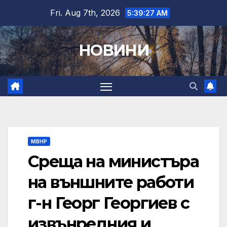
Skip
Fri. Aug 7th, 2026
5:39:29 AM
to
content
НОВИНИ
МВНР
Среща на министъра
на външните работи
г-н Георг Георгиев с
извънредния и