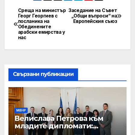
Среща на министър
Заседание на Съвет
Post
Георг Георгиев с
„Общи въпроси“ на
посланика на
Европейския съюз
navigation
Обединените
арабски емирства у
нас
Свързани публикации
МВНР
Велислава Петрова към
младите дипломати:
Бъдете смели, уверени и