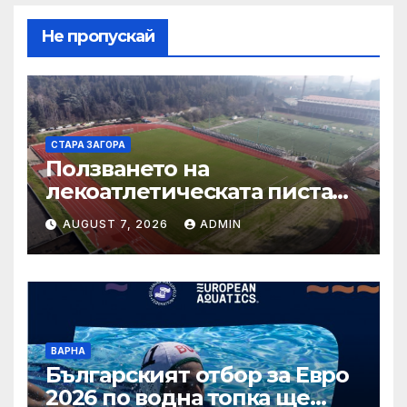
Не пропускай
СТАРА ЗАГОРА
Ползването на
лекоатлетическата писта
около тренировъчния
AUGUST 7, 2026
ADMIN
терен на стадион „Берое“
се осъществява само чрез
електронно плащане
ВАРНА
Българският отбор за Евро
2026 по водна топка ще