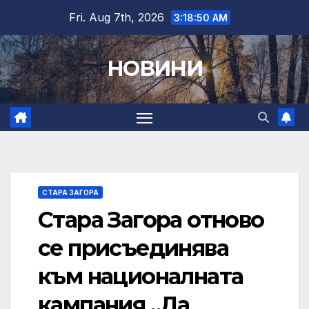
Skip
Fri. Aug 7th, 2026
3:18:51 AM
to
content
НОВИНИ
СТАРА ЗАГОРА
Стара Загора отново
се присъединява
към националната
кампания „Да