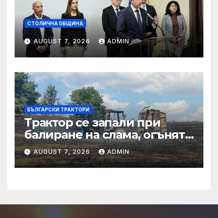
СТОЛИЧНА ОБЩИНА
AUGUST 7, 2026
ADMIN
БЪЛГАРСКИ ТРАКТОРИ
Трактор се запали при
балиране на слама, огънят
засегна гора – Новини
AUGUST 7, 2026
ADMIN