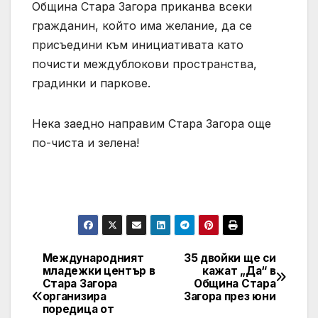
Община Стара Загора приканва всеки
гражданин, който има желание, да се
присъедини към инициативата като
почисти междублокови пространства,
градинки и паркове.
Нека заедно направим Стара Загора още
по-чиста и зелена!
Международният
35 двойки ще си
Post
младежки център в
кажат „Да“ в
Стара Загора
Община Стара
navigation
организира
Загора през юни
поредица от