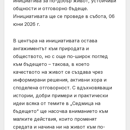
инициатива за по-добър живот, устойчиви
общности и отговорно бъдеще.
Инициативата ще се проведе в събота, 06
юни 2026 г.
В центъра на инициативата остава
ангажиментът към природата и
обществото, но с още по-широк поглед
към бъдещето – такова, в което
качеството на живот се създава чрез
информирани решения, активни хора и
споделена отговорност. С вдъхновяващи
истории, добри примери и практически
идеи всяка от темите в „Седмица на
бъдещето“ ще насочва вниманието към
малките действия, които променят
средата и начина ни на живот към по-