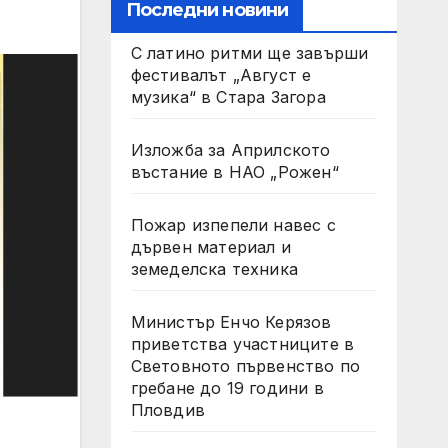
Последни новини
С латино ритми ще завърши
фестивалът „Август е
музика“ в Стара Загора
Изложба за Априлското
въстание в НАО „Рожен“
Пожар изпепели навес с
дървен материал и
земеделска техника
Министър Енчо Керязов
приветства участниците в
Световното първенство по
гребане до 19 години в
Пловдив