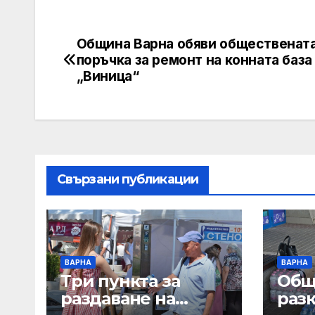
Община Варна обяви общественат
Post
поръчка за ремонт на конната база 
navigation
„Виница“
Свързани публикации
ВАРНА
ВАРНА
Три пункта за
Общ
раздаване на
раз