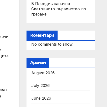
В Пловдив започна
Световното първенство по
гребане
Коментари
ърчи
No comments to show.
и
ъците
Архиви
August 2026
July 2026
рват,
а
June 2026