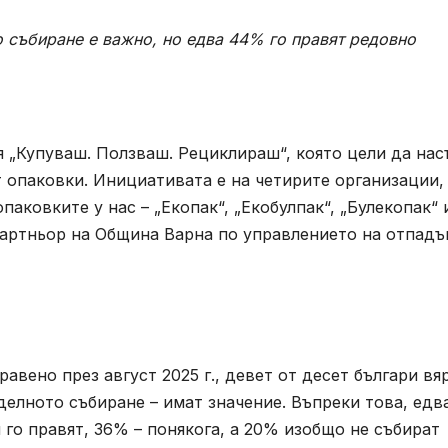
о събиране е важно, но едва 44% го правят редовно
 „Купуваш. Ползваш. Рециклираш“, която цели да нас
 опаковки. Инициативата е на четирите организации,
паковките у нас – „Екопак“, „Екобулпак“, „Булекопак“ 
 партньор на Община Варна по управлението на отпад
вено през август 2025 г., девет от десет българи вя
делното събиране – имат значение. Въпреки това, едв
 го правят, 36% – понякога, а 20% изобщо не събират