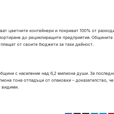
яват цветните контейнери и покриват 100% от разход
спортиране до рециклиращите предприятия. Общините
 плащат от своите бюджети за тази дейност.
бщини с население над 6,2 милиона души. За последн
илиона тона отпадъци от опаковки – доказателство, че
а видими.