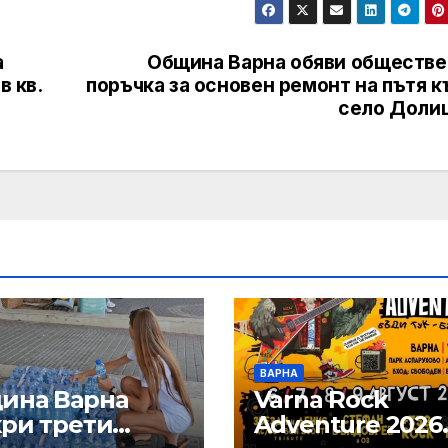
а
Община Варна обяви обществе
в кв.
поръчка за основен ремонт на пътя 
село Доли
ВАРНА
ина Варна
Varna Rock
кри трети
Adventure 2026