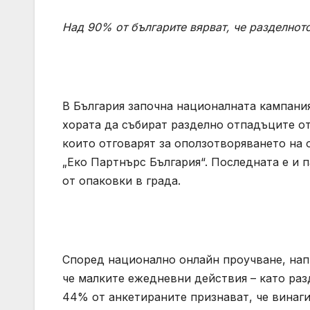
Над 90% от българите вярват, че разделнот
В България започна националната кампания
хората да събират разделно отпадъците от
които отговарят за оползотворяването на о
„Еко Партнърс България“. Последната е и
от опаковки в града.
Според национално онлайн проучване, напра
че малките ежедневни действия – като раз
44% от анкетираните признават, че винаги