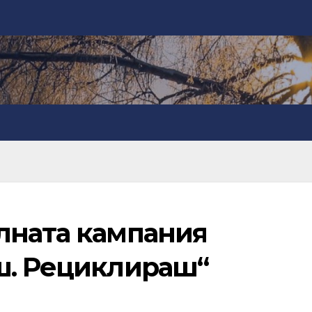
лната кампания
ш. Рециклираш“