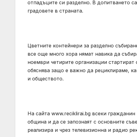
отпадъците си разделно. В допитването са
градовете в страната.
Цветните контейнери за разделно събиране
все още много хора нямат навика да събир
ноември четирите организации стартират
обяснява защо е важно да рециклираме, ка
и обществото.
На сайта www.reciklirai.bg всеки граждани
община и да се запознаят с основните съв
реализира и чрез телевизионна и радио ре