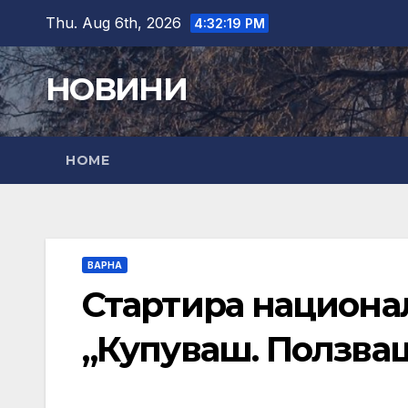
Skip
Thu. Aug 6th, 2026
4:32:21 PM
to
content
НОВИНИ
HOME
ВАРНА
Стартира национа
„Купуваш. Ползва