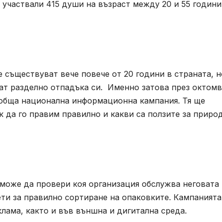
 участвали 415 души на възраст между 20 и 55 години
 съществуват вече повече от 20 години в страната, н
ат разделно отпадъка си. Именно затова през октомв
 обща национална информационна кампания. Тя ще
к да го правим правилно и какви са ползите за приро
н може да провери коя организация обслужва неговата
ети за правилно сортиране на опаковките. Кампанията
клама, както и във външна и дигитална среда.