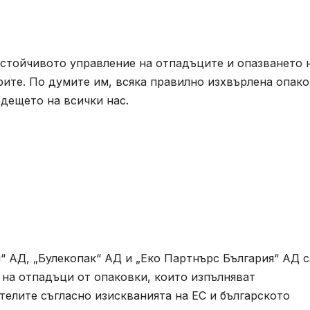
устойчивото управление на отпадъците и опазването 
рите. По думите им, всяка правилно изхвърлена опак
ъдещето на всички нас.
я“ АД, „Булекопак“ АД и „Еко Партнърс България“ АД с
 на отпадъци от опаковки, които изпълняват
елите съгласно изискванията на ЕС и българското