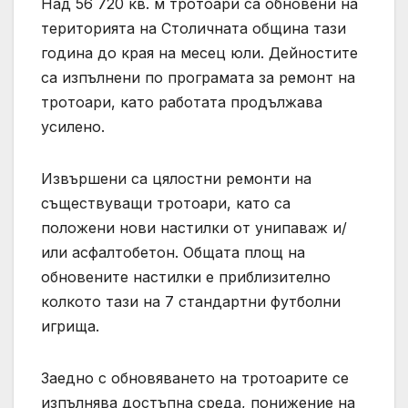
Над 56 720 кв. м тротоари са обновени на
територията на Столичната община тази
година до края на месец юли. Дейностите
са изпълнени по програмата за ремонт на
тротоари, като работата продължава
усилено.
Извършени са цялостни ремонти на
съществуващи тротоари, като са
положени нови настилки от унипаваж и/
или асфалтобетон. Общата площ на
обновените настилки е приблизително
колкото тази на 7 стандартни футболни
игрища.
Заедно с обновяването на тротоарите се
изпълнява достъпна среда, понижение на