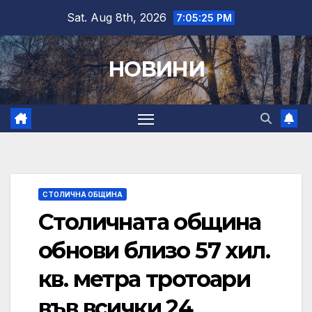
Skip
Sat. Aug 8th, 2026
7:05:25 PM
to
content
НОВИНИ
СТОЛИЧНА ОБЩИНА
Столичната община
обнови близо 57 хил.
кв. метра тротоари
във всички 24