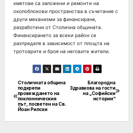
кметове са заложени и ремонти на
околоблокови пространства в съчетание с
други механизми за финансиране,
разработени от Столична общината.
Финансирането за всеки район се
разпределя в зависимост от площта на
тротоарите и броя на неговите жители.
Столичната община
Благородна
Post
подкрепи
Здравкова на гости
провеждането на
на „Софийски
navigation
поклонническия
истории“
път, посветен на Св.
Йоан Рилски