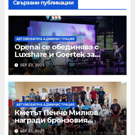
Свързани публикации
АВТОМОБИЛНА АДМИНИСТРАЦИЯ
Openai се обединява с
Luxshare и Goertek за
разработване на ново AI
SEP 23, 2025
устройство · Technode
АВТОМОБИЛНА АДМИНИСТРАЦИЯ
Кметът Пенчо Милков
награди бронзовия
медалист от Световното по
SEP 23, 2025