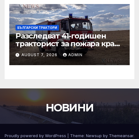
Българска поляна
БЪЛГАРСКИ ТРАКТОРИ
Разследват 41-годишен
тракторист за пожара край
Българска поляна
AUGUST 7, 2026
ADMIN
НОВИНИ
Proudly powered by WordPress
|
Theme:
Newsup
by
Themeansar
.