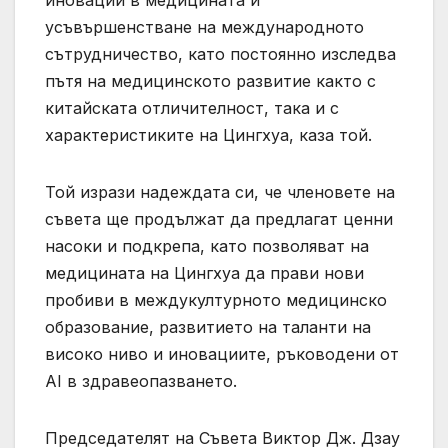
усъвършенстване на международното
сътрудничество, като постоянно изследва
пътя на медицинското развитие както с
китайската отличителност, така и с
характеристиките на Цингхуа, каза той.
Той изрази надеждата си, че членовете на
съвета ще продължат да предлагат ценни
насоки и подкрепа, като позволяват на
медицината на Цингхуа да прави нови
пробиви в междукултурното медицинско
образование, развитието на таланти на
високо ниво и иновациите, ръководени от
AI в здравеопазването.
Председателят на Съвета Виктор Дж. Дзау