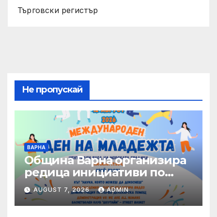
Търговски регистър
Не пропускай
ВАРНА
Община Варна организира
редица инициативи по
повод Международния ден
AUGUST 7, 2026
ADMIN
на младежта – 12 август