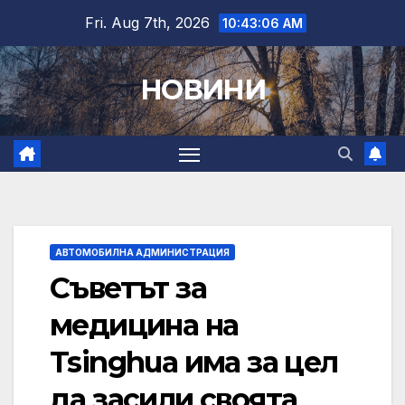
Skip
Fri. Aug 7th, 2026
10:43:07 AM
to
content
НОВИНИ
АВТОМОБИЛНА АДМИНИСТРАЦИЯ
Съветът за
медицина на
Tsinghua има за цел
да засили своята