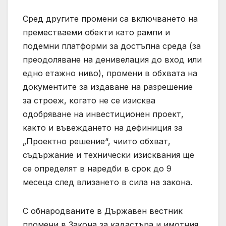
Сред другите промени са включването на
преместваеми обекти като рампи и
подемни платформи за достъпна среда (за
преодоляване на денивелация до вход или
едно етажно ниво), промени в обхвата на
документите за издаване на разрешение
за строеж, когато не се изисква
одобряване на инвестиционен проект,
както и въвеждането на дефиниция за
„Проектно решение“, чиито обхват,
съдържание и технически изисквания ще
се определят в наредби в срок до 9
месеца след влизането в сила на закона.
С обнародваните в Държавен вестник
промени в Закона за кадастъра и имотния