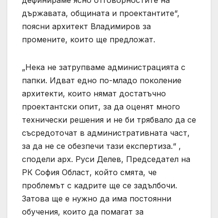
дефинираме ясно отговорностите на
държавата, общината и проектантите“,
поясни архитект Владимиров за
промените, които ще предложат.
„Нека не затрупваме администрацията с
папки. Идват едно по-младо поколение
архитекти, които нямат достатъчно
проектантски опит, за да оценят много
технически решения и не би трябвало да се
съсредоточат в административната част,
за да не се обезпечи тази експертиза.“ ,
сподели арх. Руси Делев, Председател на
РК София Област, който смята, че
проблемът с кадрите ще се задълбочи.
Затова ще е нужно да има постоянни
обучения, които да помагат за