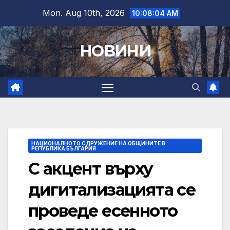
Skip
Mon. Aug 10th, 2026
10:08:06 AM
to
content
НОВИНИ
НАЦИОНАЛНОТО СДРУЖЕНИЕ НА ОБЩИНИТЕ В
РЕПУБЛИКА БЪЛГАРИЯ
С акцент върху
дигитализацията се
проведе есенното