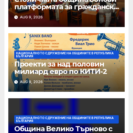
платформата за граждански
сигнали Call Sofia
AUG 9, 2026
НАЦИОНАЛНОТО СДРУЖЕНИЕ НА ОБЩИНИТЕ В РЕПУБЛИКА
БЪЛГАРИЯ
Проекти за над половин
милиард евро по КИТИ-2
AUG 9, 2026
НАЦИОНАЛНОТО СДРУЖЕНИЕ НА ОБЩИНИТЕ В РЕПУБЛИКА
БЪЛГАРИЯ
Община Велико Търново с