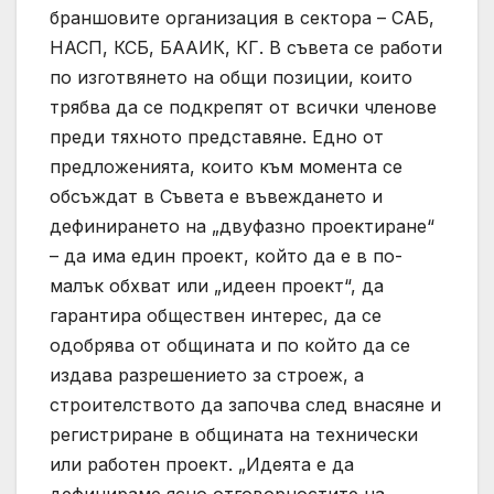
браншовите организация в сектора – САБ,
НАСП, КСБ, БААИК, КГ. В съвета се работи
по изготвянето на общи позиции, които
трябва да се подкрепят от всички членове
преди тяхното представяне. Едно от
предложенията, които към момента се
обсъждат в Съвета е въвеждането и
дефинирането на „двуфазно проектиране“
– да има един проект, който да е в по-
малък обхват или „идеен проект“, да
гарантира обществен интерес, да се
одобрява от общината и по който да се
издава разрешението за строеж, а
строителството да започва след внасяне и
регистриране в общината на технически
или работен проект. „Идеята е да