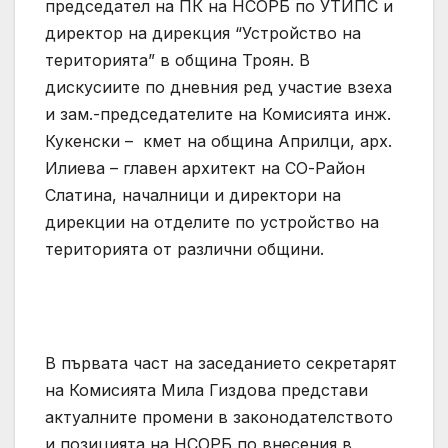
председател на ПК на НСОРБ по УТИПС и
директор на дирекция “Устройство на
територията” в община Троян. В
дискусиите по дневния ред участие взеха
и зам.-председателите на Комисията инж.
Кукенски – кмет на община Априлци, арх.
Илиева – главен архитект на СО-Район
Слатина, началници и директори на
дирекции на отделите по устройство на
територията от различни общини.
В първата част на заседанието секретарят
на Комисията Мила Гиздова представи
актуалните промени в законодателството
и позицията на НСОРБ по внесения в