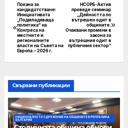
Покана за
НСОРБ-Актив
Post
кандидатстване:
проведе семинар
Инициативата
„Дейността по
navigation
„Подмладяваща
вътрешен одит в
политика“ на
общините.
Конгреса на
Очаквани промени в
местните и
закона за
регионалните
вътрешния одит в
власти на Съвета на
публичния сектор“
Европа – 2026 г.
Свързани публикации
НАЦИОНАЛНОТО СДРУЖЕНИЕ НА ОБЩИНИТЕ В РЕПУБЛИКА
БЪЛГАРИЯ
Столичната община обнови