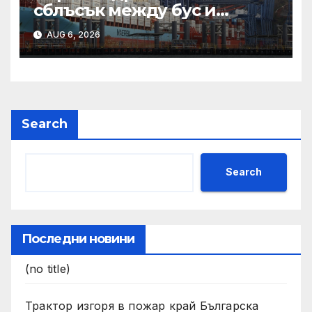
сблъсък между бус и
трактор на пътя Пловдив
AUG 6, 2026
Search
Search
Последни новини
(no title)
Трактор изгоря в пожар край Българска