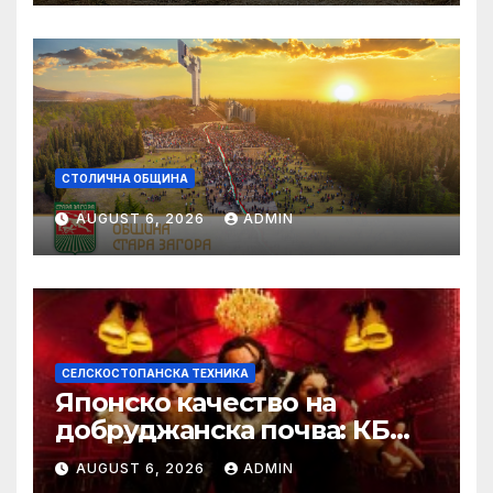
СТОЛИЧНА ОБЩИНА
AUGUST 6, 2026
ADMIN
СЕЛСКОСТОПАНСКА ТЕХНИКА
Японско качество на
добруджанска почва: КБ
Агротех представи
AUGUST 6, 2026
ADMIN
флагманите на Kubota на