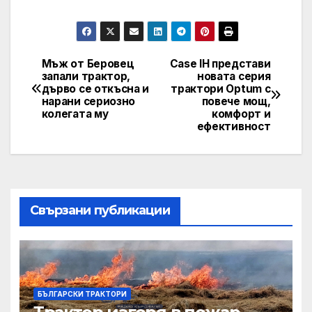
Мъж от Беровец
Case IH представи
Post
запали трактор,
новата серия
дърво се откъсна и
трактори Optum с
navigation
нарани сериозно
повече мощ,
колегата му
комфорт и
ефективност
Свързани публикации
БЪЛГАРСКИ ТРАКТОРИ