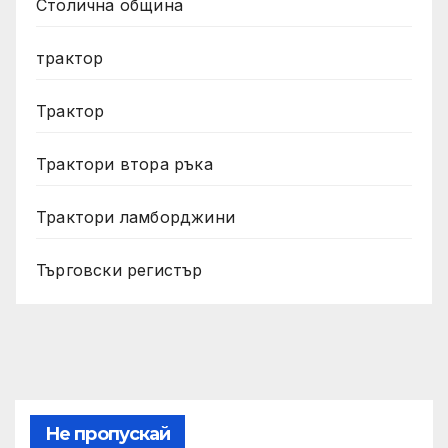
Столична община
трактор
Трактор
Трактори втора ръка
Трактори ламборджини
Търговски регистър
Не пропускай