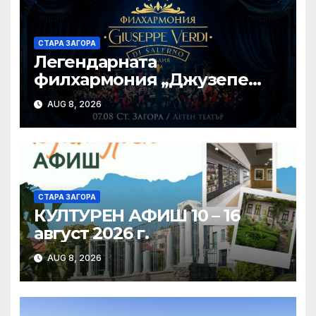
СТАРА ЗАГОРА
Легендарната
филхармония „Джузепе
Верди“ от Салерно с
AUG 8, 2026
концерт под звездите тази
вечер в Летен татър – Стара
Загора
СТАРА ЗАГОРА
КУЛТУРЕН АФИШ 10 – 16
август 2026 г.
AUG 8, 2026