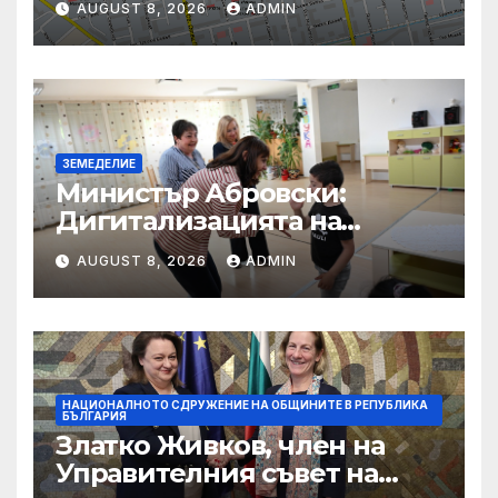
AUGUST 8, 2026
ADMIN
концерт на арфистката Яна
Дойнова
ЗЕМЕДЕЛИЕ
Министър Абровски:
Дигитализацията на
ловния сектор е
AUGUST 8, 2026
ADMIN
следващата стъпка
НАЦИОНАЛНОТО СДРУЖЕНИЕ НА ОБЩИНИТЕ В РЕПУБЛИКА
БЪЛГАРИЯ
Златко Живков, член на
Управителния съвет на