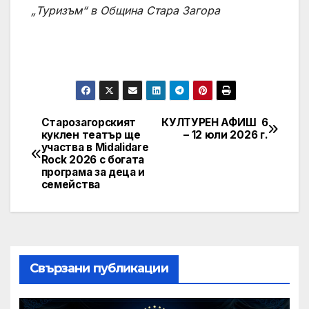
„Туризъм“ в Община Стара Загора
Старозагорският
КУЛТУРЕН АФИШ 6
Post
куклен театър ще
– 12 юли 2026 г.
участва в Midalidare
navigation
Rock 2026 с богата
програма за деца и
семейства
Свързани публикации