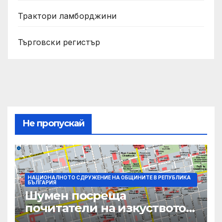
Трактори ламборджини
Търговски регистър
Не пропускай
НАЦИОНАЛНОТО СДРУЖЕНИЕ НА ОБЩИНИТЕ В РЕПУБЛИКА
БЪЛГАРИЯ
Шумен посреща
почитатели на изкуството с
фестивала „Лято Арт“ и