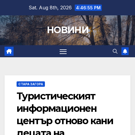
Skip
Sat. Aug 8th, 2026
4:46:56 PM
to
content
НОВИНИ
СТАРА ЗАГОРА
Туристическият
информационен
център отново кани
децата на