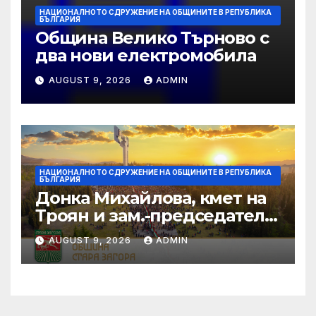
НАЦИОНАЛНОТО СДРУЖЕНИЕ НА ОБЩИНИТЕ В РЕПУБЛИКА
БЪЛГАРИЯ
Община Велико Търново с
два нови електромобила
AUGUST 9, 2026
ADMIN
НАЦИОНАЛНОТО СДРУЖЕНИЕ НА ОБЩИНИТЕ В РЕПУБЛИКА
БЪЛГАРИЯ
Донка Михайлова, кмет на
Троян и зам.-председател
на НСОРБ: Знаем какво е
AUGUST 9, 2026
ADMIN
произведено, как е
произведено и какво влиза
в детското меню