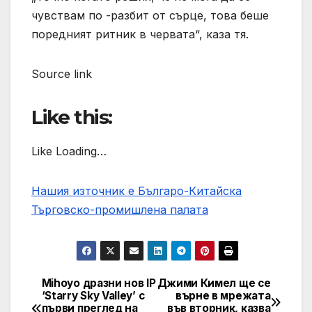
чувствам по -разбит от сърце, това беше
поредният ритник в червата“, каза тя.
Source link
Like this:
Like Loading…
Нашия източник е Българо-Китайска
Търговско-промишлена палaта
Mihoyo дразни нов IP
Джими Кимел ще се
Post
‘Starry Sky Valley’ с
върне в мрежата
първи преглед на
във вторник, казва