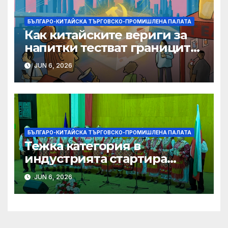
БЪЛГАРО-КИТАЙСКА ТЪРГОВСКО-ПРОМИШЛЕНА ПАЛАТА
Как китайските вериги за
напитки тестват границите
на меката сила
JUN 6, 2026
БЪЛГАРО-КИТАЙСКА ТЪРГОВСКО-ПРОМИШЛЕНА ПАЛАТА
Тежка категория в
индустрията стартира
алианс за космическа
JUN 6, 2026
слънчева енергия