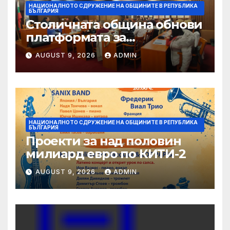
НАЦИОНАЛНОТО СДРУЖЕНИЕ НА ОБЩИНИТЕ В РЕПУБЛИКА
БЪЛГАРИЯ
Столичната община обнови
платформата за
граждански сигнали Call
AUGUST 9, 2026
ADMIN
Sofia
НАЦИОНАЛНОТО СДРУЖЕНИЕ НА ОБЩИНИТЕ В РЕПУБЛИКА
БЪЛГАРИЯ
Проекти за над половин
милиард евро по КИТИ-2
AUGUST 9, 2026
ADMIN