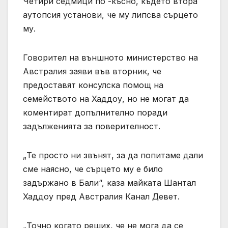
Четири седмици по -късно, където втора
аутопсия установи, че му липсва сърцето
му.
Говорител на външното министерство на
Австралия заяви във вторник, че
предоставят консулска помощ на
семейството на Хаддоу, но не могат да
коментират допълнително поради
задълженията за поверителност.
„Те просто ни звънят, за да попитаме дали
сме наясно, че сърцето му е било
задържано в Бали“, каза майката Шантал
Хаддоу пред Австралия Канал Девет.
„Точно когато реших, че не мога да се