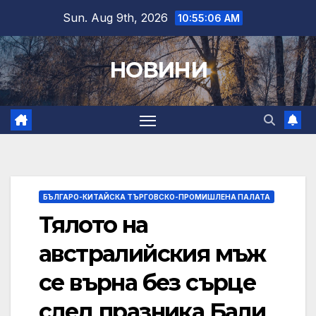
Skip
Sun. Aug 9th, 2026
10:55:06 AM
to
content
НОВИНИ
БЪЛГАРО-КИТАЙСКА ТЪРГОВСКО-ПРОМИШЛЕНА ПАЛАТА
Тялото на
австралийския мъж
се върна без сърце
след празника Бали