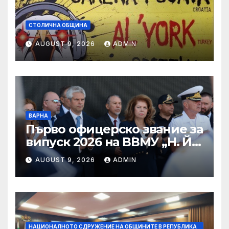
СТОЛИЧНА ОБЩИНА
AUGUST 9, 2026
ADMIN
ВАРНА
Първо офицерско звание за
випуск 2026 на ВВМУ „Н. Й.
Вапцаров“
AUGUST 9, 2026
ADMIN
НАЦИОНАЛНОТО СДРУЖЕНИЕ НА ОБЩИНИТЕ В РЕПУБЛИКА