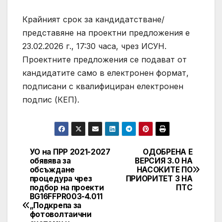
Крайният срок за кандидатстване/
представяне на проектни предложения е
23.02.2026 г., 17:30 часа, чрез ИСУН.
Проектните предложения се подават от
кандидатите само в електронен формат,
подписани с квалифициран електронен
подпис (КЕП).
УО на ПРР 2021-2027
ОДОБРЕНА Е
Post
обявява за
ВЕРСИЯ 3.0 НА
обсъждане
НАСОКИТЕ ПО
navigation
процедура чрез
ПРИОРИТЕТ 3 НА
подбор на проекти
ПТС
BG16FFPR003-4.011
„Подкрепа за
фотоволтаични