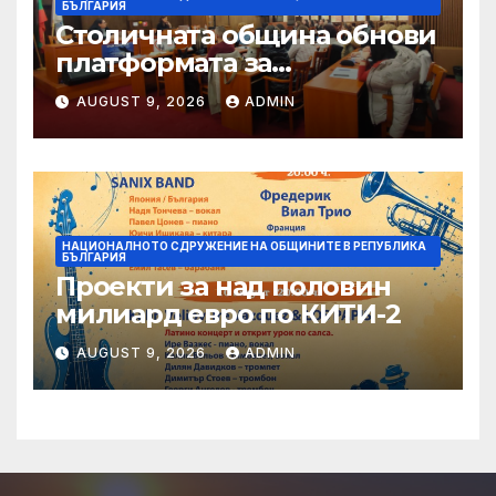
БЪЛГАРИЯ
Столичната община обнови
платформата за
граждански сигнали Call
AUGUST 9, 2026
ADMIN
Sofia
НАЦИОНАЛНОТО СДРУЖЕНИЕ НА ОБЩИНИТЕ В РЕПУБЛИКА
БЪЛГАРИЯ
Проекти за над половин
милиард евро по КИТИ-2
AUGUST 9, 2026
ADMIN