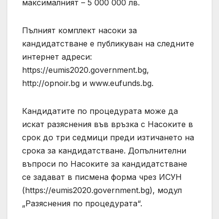
максималният – 5 000 000 лв.
Пълният комплект насоки за
кандидатстване е публикуван на следните
интернет адреси:
https://eumis2020.government.bg,
http://opnoir.bg и www.eufunds.bg.
Кандидатите по процедурата може да
искат разяснения във връзка с Насоките в
срок до три седмици преди изтичането на
срока за кандидатстване. Допълнителни
въпроси по Насоките за кандидатстване
се задават в писмена форма чрез ИСУН
(https://eumis2020.government.bg), модул
„Разяснения по процедурата“.